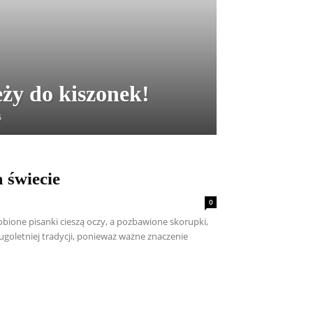
eży do kiszonek!
5
 świecie
0
bione pisanki cieszą oczy, a pozbawione skorupki,
oletniej tradycji, ponieważ ważne znaczenie