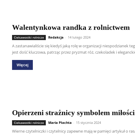
Walentynkowa randka z rolnictwem
Redakcja
-
14 lutego 2024
Ciekawostki rolnicze
A zastanawialiście się kiedyś jaką rolę w organizacji niespodzianek 
jest dość kluczowa, patrząc przez pryzmat róż, czekoladek i eleganckic
Więcej
Opierzeni strażnicy symbolem miłośc
Maria Płachta
-
15 stycznia 2024
Ciekawostki rolnicze
Wierne czytelniczki i czytelnicy zapewne mają w pamięci artykuł o ras