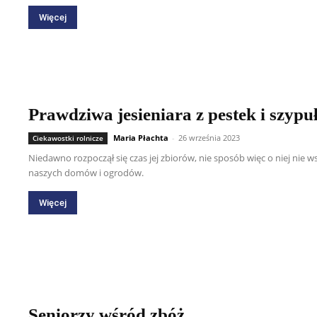
Więcej
Prawdziwa jesieniara z pestek i szypu
Maria Płachta
-
26 września 2023
Ciekawostki rolnicze
Niedawno rozpoczął się czas jej zbiorów, nie sposób więc o niej nie 
naszych domów i ogrodów.
Więcej
Seniorzy wśród zbóż