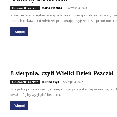
Maria Płachta
-
6 września 2023
Ciekawostki rolnicze
Przemierzając wiejskie tereny w letnie dni nie sposób nie zauważyć zł
ramach ciekawostki rolniczej, proponuję przyjrzenie się przodkom ro
Więcej
8 sierpnia, czyli Wielki Dzień Pszczół
Joanna Psyk
-
8 sierpnia 2023
Ciekawostki rolnicze
To ogólnopolskie święto, którego inicjatywą jest uzmysłowianie, ja
świat mógłby wyglądać bez nich.
Więcej