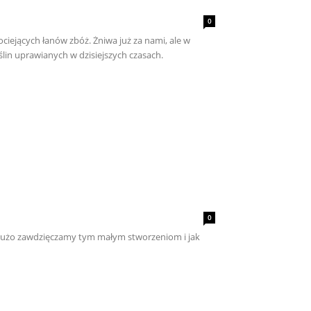
0
ociejących łanów zbóż. Żniwa już za nami, ale w
ślin uprawianych w dzisiejszych czasach.
0
k dużo zawdzięczamy tym małym stworzeniom i jak