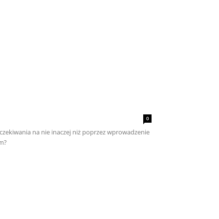
0
 oczekiwania na nie inaczej niż poprzez wprowadzenie
em?