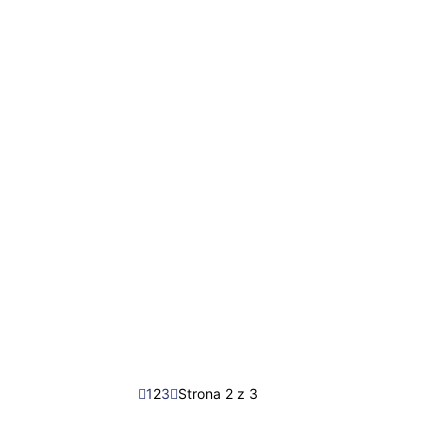
1
2
3
Strona 2 z 3