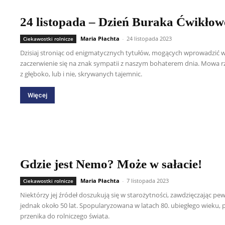
24 listopada – Dzień Buraka Ćwikło
Maria Płachta
-
24 listopada 2023
Ciekawostki rolnicze
Dzisiaj stroniąc od enigmatycznych tytułów, mogących wprowadzić w
zaczerwienie się na znak sympatii z naszym bohaterem dnia. Mowa r
z głęboko, lub i nie, skrywanych tajemnic.
Więcej
Gdzie jest Nemo? Może w sałacie!
Maria Płachta
-
7 listopada 2023
Ciekawostki rolnicze
Niektórzy jej źródeł doszukują się w starożytności, zawdzięczając p
jednak około 50 lat. Spopularyzowana w latach 80. ubiegłego wieku, 
przenika do rolniczego świata.