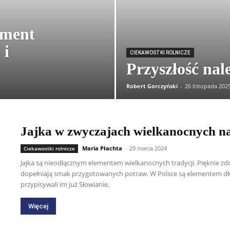
ament
 i
CIEKAWOSTKI ROLNICZE
Przyszłość nal
Robert Gorczyński
-
26 listopada 202
Jajka w zwyczajach wielkanocnych na
Maria Płachta
-
29 marca 2024
Ciekawostki rolnicze
Jajka są nieodłącznym elementem wielkanocnych tradycji. Pięknie zdo
dopełniają smak przygotowanych potraw. W Polsce są elementem dług
przypisywali im już Słowianie.
Więcej