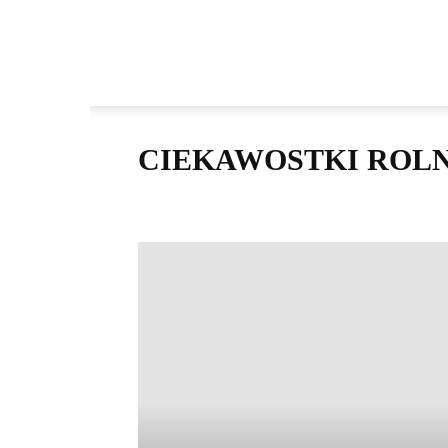
Agrokultura
CIEKAWOSTKI ROL
Ciekawostki rolnicze
Gleba
Historia
Nawożenie