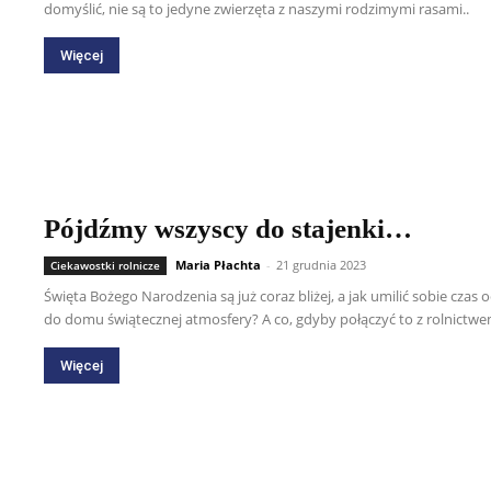
domyślić, nie są to jedyne zwierzęta z naszymi rodzimymi rasami..
Więcej
Pójdźmy wszyscy do stajenki…
Maria Płachta
-
21 grudnia 2023
Ciekawostki rolnicze
Święta Bożego Narodzenia są już coraz bliżej, a jak umilić sobie czas
do domu świątecznej atmosfery? A co, gdyby połączyć to z rolnictw
Więcej