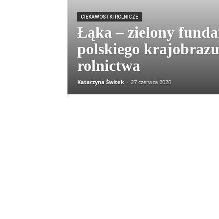
CIEKAWOSTKI ROLNICZE
Łąka – zielony fund
polskiego krajobrazu
rolnictwa
Katarzyna Świtek
-
27 czerwca 2026