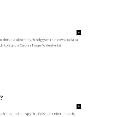
0
tego dnia dla ukochanych odgrywa rolnictwo? Rola ta
h kolacji dla Ciebie i Twojej Walentynki?
i?
0
ach kur, pochodzących z Polski. Jak nietrudno się