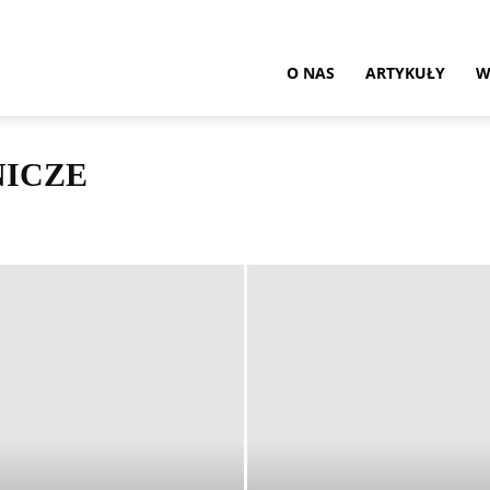
O NAS
ARTYKUŁY
W
NICZE
Ochrona roślin
Technika rolnicza
Woda