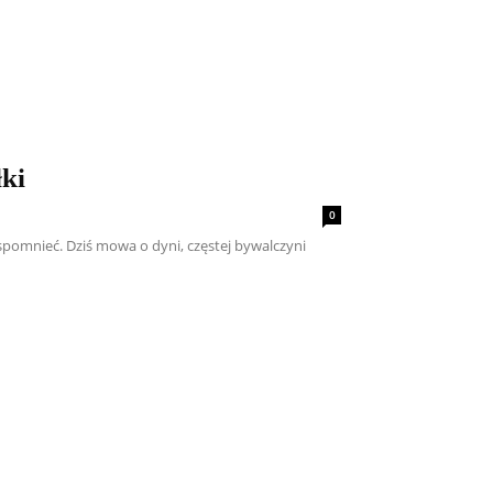
łki
0
wspomnieć. Dziś mowa o dyni, częstej bywalczyni