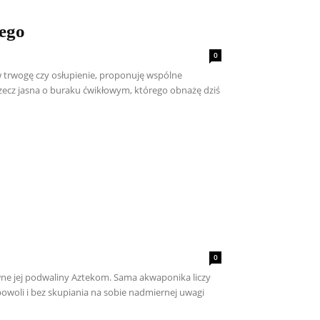
wego
0
 trwogę czy osłupienie, proponuję wspólne
zecz jasna o buraku ćwikłowym, którego obnażę dziś
0
ewne jej podwaliny Aztekom. Sama akwaponika liczy
powoli i bez skupiania na sobie nadmiernej uwagi