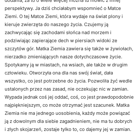
dodania, za to o wiele więcej można tu mówić z innej
perspektywy. Ja dziś chciałabym wspomnieć o Matce
Ziemi. O tej Matce Ziemi, która wydaje na świat plony i
kieruje zwierzęta do naszego życia. Czujemy ją
zachwycając się zachodami słońca nad morzem i
podziwiając zapierające dech w piersiach widoki ze
szczytów gór. Matka Ziemia zawiera się także w żywiołach,
nierzadko zmieniających nasze dotychczasowe życie.
Spotykamy ją w miastach, na wsiach, ale także w drugim
człowieku. Otworzyła ona dla nas swój świat, dała
wszystko, co jest potrzebne do życia. Pozwoliła żyć wedle
ustalonych przez nas zasad, nie oczekując nic w zamian.
Wypada jednak coś jej oddać, coś, co jest prawdopodobnie
najpiękniejszym, co może otrzymać jest szacunek. Matka
Ziemia nie ma jednego uosobienia, każdy może powiązać
ją z dowolnym dla siebie zagadnieniem, nie ma tu dobrych
i złych skojarzeń, zostaje tylko to, co dajemy jej w zamian.