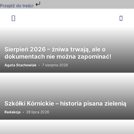
Przejdź do treści
Sierpień 2026 – żniwa trwają, ale o
dokumentach nie można zapominać!
Agata Stachowiak
-
7 sierpnia 2026
Szkółki Kórnickie – historia pisana zielenią
Redakcja
-
28 lipca 2026