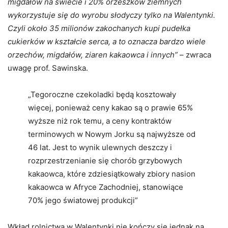
migdałów na świecie i 20% orzeszków ziemnych
wykorzystuje się do wyrobu słodyczy tylko na Walentynki.
Czyli około 35 milionów zakochanych kupi pudełka
cukierków w kształcie serca, a to oznacza bardzo wiele
orzechów, migdałów, ziaren kakaowca i innych”
– zwraca
uwagę prof. Sawinska.
„Tegoroczne czekoladki będą kosztowały
więcej, ponieważ ceny kakao są o prawie 65%
wyższe niż rok temu, a ceny kontraktów
terminowych w Nowym Jorku są najwyższe od
46 lat. Jest to wynik ulewnych deszczy i
rozprzestrzenianie się chorób grzybowych
kakaowca, które zdziesiątkowały zbiory nasion
kakaowca w Afryce Zachodniej, stanowiące
70% jego światowej produkcji”
Wkład rolnictwa w Walentynki nie kończy się jednak na