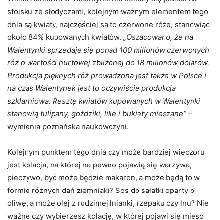
stoisku ze słodyczami, kolejnym ważnym elementem tego
dnia są kwiaty, najczęściej są to czerwone róże, stanowiąc
około 84% kupowanych kwiatów.
„Oszacowano, że na
Walentynki sprzedaje się ponad 100 milionów czerwonych
róż o wartości hurtowej zbliżonej do 18 milionów dolarów.
Produkcja pięknych róż prowadzona jest także w Polsce i
na czas Walentynek jest to oczywiście produkcja
szklarniowa. Resztę kwiatów kupowanych w Walentynki
stanowią tulipany, goździki, lilie i bukiety mieszane”
–
wymienia poznańska naukowczyni.
Kolejnym punktem tego dnia czy może bardziej wieczoru
jest kolacja, na której na pewno pojawią się warzywa,
pieczywo, być może będzie makaron, a może będą to w
formie różnych dań ziemniaki? Sos do sałatki oparty o
oliwę, a może olej z rodzimej lnianki, rzepaku czy lnu? Nie
ważne czy wybierzesz kolację, w której pojawi się mięso