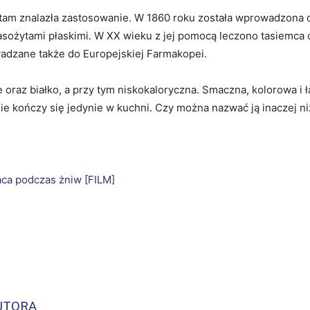
lko tam znalazła zastosowanie. W 1860 roku została wprowadzon
asożytami płaskimi. W XX wieku z jej pomocą leczono tasiemca
wadzane także do Europejskiej Farmakopei.
ne oraz białko, a przy tym niskokaloryczna. Smaczna, kolorowa 
ie kończy się jedynie w kuchni. Czy można nazwać ją inaczej ni
aca podczas żniw [FILM]
Copy URL
UTORA