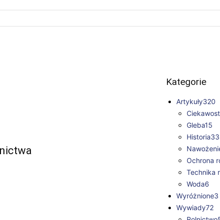
Kategorie
Artykuły
320
Ciekawostk
Gleba
15
Historia
33
lnictwa
Nawożeni
Ochrona ro
Technika r
Woda
6
Wyróżnione
3
Wywiady
72
Rolnictwo