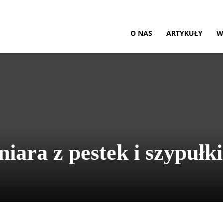
O NAS
ARTYKUŁY
W
iara z pestek i szypułki