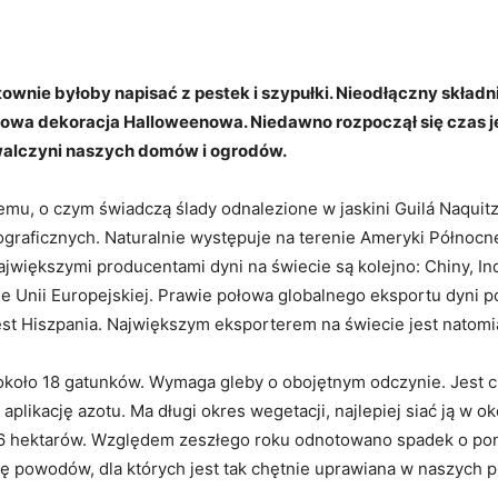
Facebook
X
WhatsApp
Copy URL
aktownie byłoby napisać z pestek i szypułki. Nieodłączny skład
wa dekoracja Halloweenowa. Niedawno rozpoczął się czas jej 
walczyni naszych domów i ogrodów.
emu, o czym świadczą ślady odnalezione w jaskini Guilá Naquit
graficznych. Naturalnie występuje na terenie Ameryki Północn
iększymi producentami dyni na świecie są kolejno: Chiny, Indi
nie Unii Europejskiej. Prawie połowa globalnego eksportu dyni 
st Hiszpania. Największym eksporterem na świecie jest natomi
około 18 gatunków. Wymaga gleby o obojętnym odczynie. Jest c
plikację azotu. Ma długi okres wegetacji, najlepiej siać ją w oko
6 hektarów. Względem zeszłego roku odnotowano spadek o ponad
się powodów, dla których jest tak chętnie uprawiana w naszyc