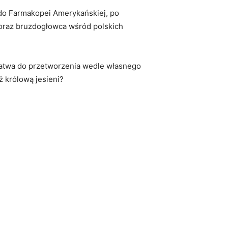
a do Farmakopei Amerykańskiej, po
 oraz bruzdogłowca wśród polskich
i łatwa do przetworzenia wedle własnego
ż królową jesieni?