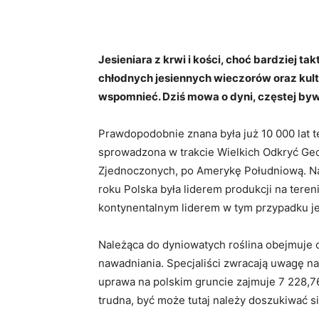
Jesieniara z krwi i kości, choć bardziej t
chłodnych jesiennych wieczorów oraz kulto
wspomnieć. Dziś mowa o dyni, częstej by
Prawdopodobnie znana była już 10 000 lat t
sprowadzona w trakcie Wielkich Odkryć Geo
Zjednoczonych, po Amerykę Południową. Najw
roku Polska była liderem produkcji na tere
kontynentalnym liderem w tym przypadku je
Należąca do dyniowatych roślina obejmuje 
nawadniania. Specjaliści zwracają uwagę na a
uprawa na polskim gruncie zajmuje 7 228,7
trudna, być może tutaj należy doszukiwać 