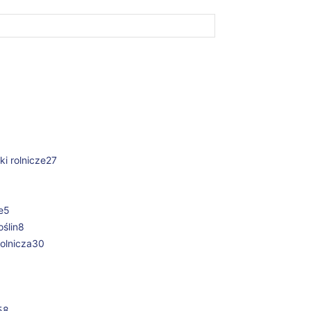
i rolnicze
27
e
5
ślin
8
olnicza
30
58