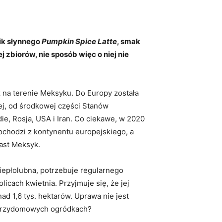
nik słynnego
Pumpkin Spice Latte
, smak
zbiorów, nie sposób więc o niej nie
z na terenie Meksyku. Do Europy została
ej, od środkowej części Stanów
e, Rosja, USA i Iran. Co ciekawe, w 2020
pochodzi z kontynentu europejskiego, a
ast Meksyk.
iepłolubna, potrzebuje regularnego
licach kwietnia. Przyjmuje się, że jej
 1,6 tys. hektarów. Uprawa nie jest
h przydomowych ogródkach?