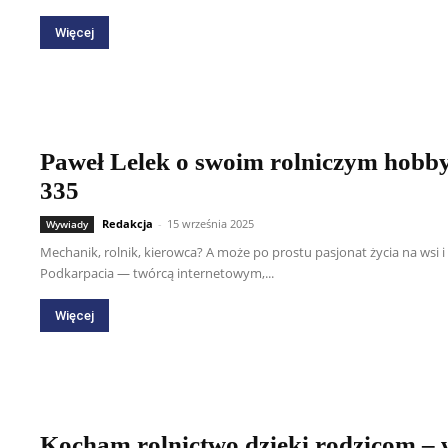
Więcej
Paweł Lelek o swoim rolniczym hobby
335
Redakcja
-
15 września 2025
Wywiady
Mechanik, rolnik, kierowca? A może po prostu pasjonat życia na ws
Podkarpacia — twórcą internetowym,...
Więcej
Kocham rolnictwo dzięki rodzicom –