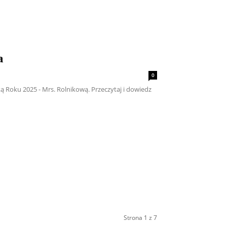
a
0
oku 2025 - Mrs. Rolnikową. Przeczytaj i dowiedz
Strona 1 z 7