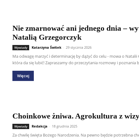
Nie zmarnować ani jednego dnia – wy
Natalią Grzegorczyk
Katarzyna Świtek
-
29 stycznia 2026
Wywiady
Ma odwagę marzyć i determinację by dążyć do celu - mowa o Natalii G
która da się lubić! Zapraszamy do przeczytania rozmowy i poznania bliż
Więcej
Choinkowe żniwa. Agrokultura z wizy
Redakcja
-
18 grudnia 2025
Wywiady
Za chwilę święta Bożego Narodzenia. Na pewno będzie potrzebna choi