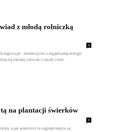
wiad z młodą rolniczką
0
rzegorczyk - dziewczynie o wyjątkowej energii,
ej tej młodej rolniczki z okolic Ustki.
tą na plantacji świerków
0
nka, a jak wiadomo te najpiękniejsze są