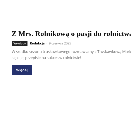
Z Mrs. Rolnikową o pasji do rolnictw
Redakcja
-
9 czerwca 2025
Wywiady
W środku sezonu truskawkowego rozmawiamy z Truskawkową Marką R
się o jej przepisie na sukces w rolnictwie!
Więcej