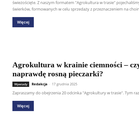
świeżościęte. Z naszym formatem "Agrokultura w trasie" pojechaliśmy
świerków, formowanych w celu sprzedaży z przeznaczeniem na choin
Więcej
Agrokultura w krainie ciemności – cz
naprawdę rosną pieczarki?
Redakcja
-
17 grudnia 2025
Wywiady
Zapraszamy do obejrzenia 20 odcinka "Agrokultury w trasie". Tym r
Więcej