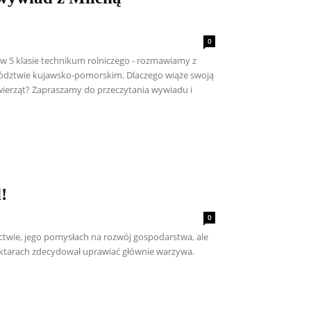
0
ę w 5 klasie technikum rolniczego - rozmawiamy z
ewództwie kujawsko-pomorskim. Dlaczego wiąże swoją
zwierząt? Zapraszamy do przeczytania wywiadu i
!
0
twie, jego pomysłach na rozwój gospodarstwa, ale
hektarach zdecydował uprawiać głównie warzywa.