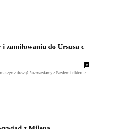
 i zamiłowaniu do Ursusa c
0
i i maszyn z duszą? Rozmawiamy z Pawłem Lelkiem z
 wywiad z Mileną