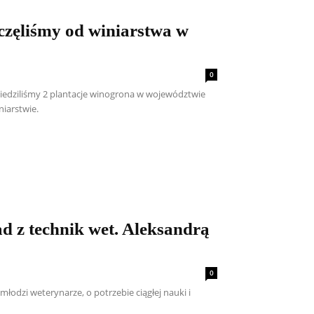
częliśmy od winiarstwa w
0
iedziliśmy 2 plantacje winogrona w województwie
iarstwie.
ad z technik wet. Aleksandrą
0
odzi weterynarze, o potrzebie ciągłej nauki i