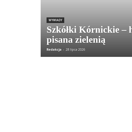
WYWIADY
Szkółki Kórnickie – h
pisana zielenią
Redakcja
-
28 lipca 2026