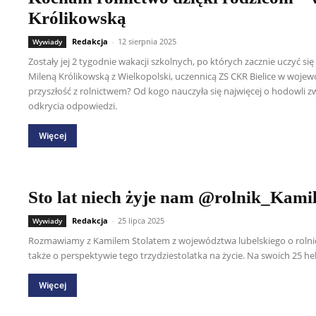
Królikowską
Redakcja
-
12 sierpnia 2025
Wywiady
Zostały jej 2 tygodnie wakacji szkolnych, po których zacznie uczyć si
Mileną Królikowską z Wielkopolski, uczennicą ZS CKR Bielice w woj
przyszłość z rolnictwem? Od kogo nauczyła się najwięcej o hodowli 
odkrycia odpowiedzi.
Więcej
Sto lat niech żyje nam @rolnik_Kamil
Redakcja
-
25 lipca 2025
Wywiady
Rozmawiamy z Kamilem Stolatem z województwa lubelskiego o rolnic
także o perspektywie tego trzydziestolatka na życie. Na swoich 25 
Więcej