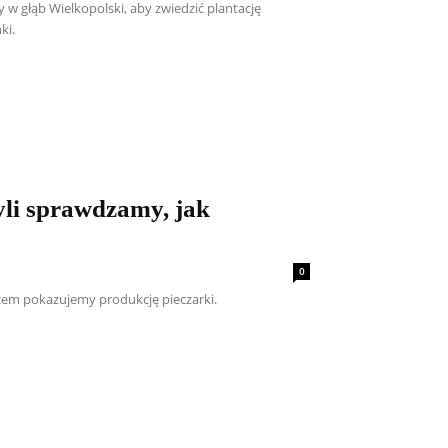
 w głąb Wielkopolski, aby zwiedzić plantację
ki.
yli sprawdzamy, jak
0
azem pokazujemy produkcję pieczarki.