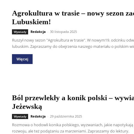
Agrokultura w trasie – nowy sezon za
Lubuskiem!
Redakcja
-
30 listopada 2025
Wywiady
Ruszył nowy sezon "Agrokultura w trasie". W nowym19. odcinku odw
lubuskim. Zapraszamy do obejrzenia naszego materiału o polskim win
Więcej
Ból przewlekły a konik polski – wywi
Jeżewską
Redakcja
-
29 października 2025
Wywiady
Rozmowa o hodowli konika polskiego, wyzwaniach, jakie napotykają mł
rozwoju, ale też podążaniu za marzeniami. Zapraszamy do lektury.