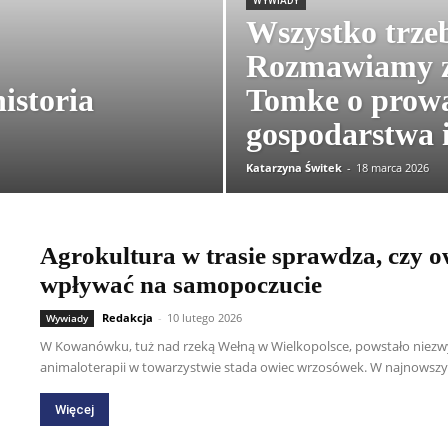
WYWIADY
Wszystko trzeb
Rozmawiamy z
istoria
Tomke o prowa
gospodarstwa i
Katarzyna Świtek
-
18 marca 2026
Agrokultura w trasie sprawdza, czy
wpływać na samopoczucie
Redakcja
-
10 lutego 2026
Wywiady
W Kowanówku, tuż nad rzeką Wełną w Wielkopolsce, powstało niezw
animaloterapii w towarzystwie stada owiec wrzosówek. W najnowszy
Więcej