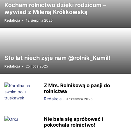
Kocham rolnictwo dzięki rodzicom –
wywiad z Mileną Królikowską
Redakcja
-
12 sierpnia 2025
Sto lat niech żyje nam @rolnik_Kamil!
Redakcja
-
25 lipca 2025
Z Mrs. Rolnikową o pasji do
rolnictwa
Redakcja
-
9 czerwca 2025
Nie bała się spróbować i
pokochała rolnictwo!