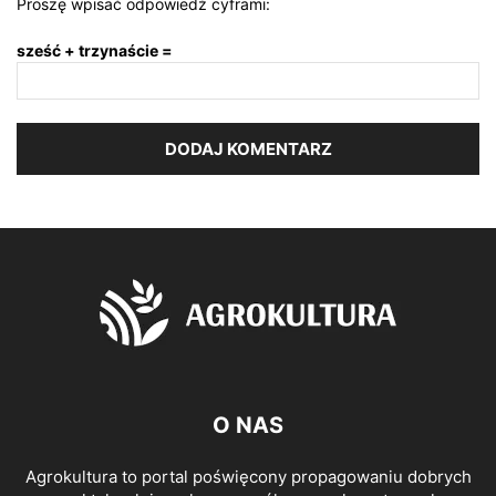
Proszę wpisać odpowiedź cyframi:
sześć + trzynaście =
O NAS
Agrokultura to portal poświęcony propagowaniu dobrych