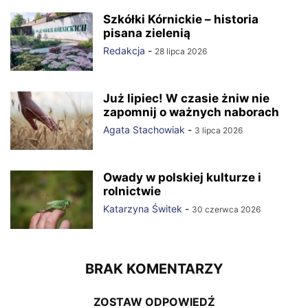
Szkółki Kórnickie – historia
pisana zielenią
Redakcja
-
28 lipca 2026
Już lipiec! W czasie żniw nie
zapomnij o ważnych naborach
Agata Stachowiak
-
3 lipca 2026
Owady w polskiej kulturze i
rolnictwie
Katarzyna Świtek
-
30 czerwca 2026
BRAK KOMENTARZY
ZOSTAW ODPOWIEDŹ