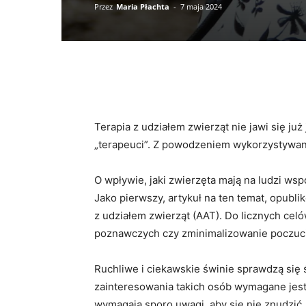
Przez
Maria Płachta
-
7 maja 2024
Terapia z udziałem zwierząt nie jawi się już
„terapeuci”. Z powodzeniem wykorzystywane
O wpływie, jaki zwierzęta mają na ludzi w
Jako pierwszy, artykuł na ten temat, opubli
z udziałem zwierząt (AAT). Do licznych celów
poznawczych czy zminimalizowanie poczuci
Ruchliwe i ciekawskie świnie sprawdzą się ś
zainteresowania takich osób wymagane jest 
wymagają sporo uwagi, aby się nie znudzi