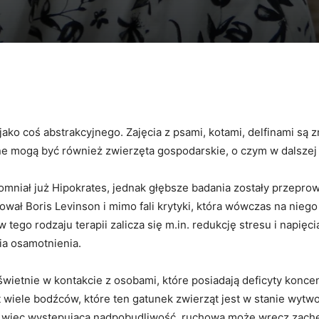
Facebook
X
WhatsApp
Copy URL
 jako coś abstrakcyjnego. Zajęcia z psami, kotami, delfinami są z
 mogą być również zwierzęta gospodarskie, o czym w dalszej c
spomniał już Hipokrates, jednak głębsze badania zostały przep
kował Boris Levinson i mimo fali krytyki, która wówczas na niego
 tego rodzaju terapii zalicza się m.in. redukcję stresu i napięc
a osamotnienia.
wietnie w kontakcie z osobami, które posiadają deficyty koncen
wiele bodźców, które ten gatunek zwierząt jest w stanie wytwo
ć, więc występująca nadpobudliwość ruchowa może wręcz zachę