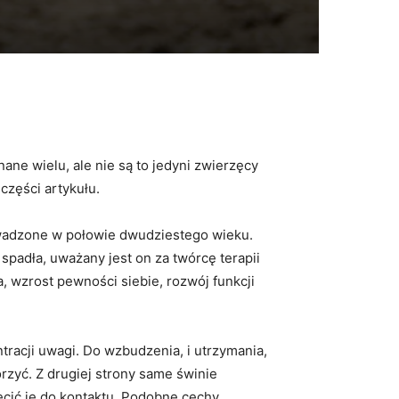
nane wielu, ale nie są to jedyni zwierzęcy
zęści artykułu.
rowadzone w połowie dwudziestego wieku.
 spadła, uważany jest on za twórcę terapii
ia, wzrost pewności siebie, rozwój funkcji
tracji uwagi. Do wzbudzenia, i utrzymania,
rzyć. Z drugiej strony same świnie
cić je do kontaktu. Podobne cechy