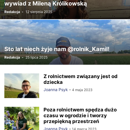
wywiad z Mileną Królikowską
Redakcja
-
12 sierpnia 2025
Sto lat niech żyje nam @rolnik_Kamil!
Redakcja
-
25 lipca 2025
Z rolnictwem związany jest od
dziecka
Joanna Psyk
-
4 maja 2023
Poza rolnictwem spędza dużo
czasu w ogrodzie i tworzy
przepiękną przestrzeń
Joanna Psyk
-
14 marca 2023