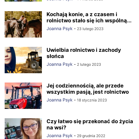
Kochają konie, a z czasem i
rolnictwo stało się ich wspólną...
Joanna Psyk
-
23 lutego 2023
Uwielbia rolnictwo i zachody
słońca
Joanna Psyk
-
2 lutego 2023
Jej codziennością, ale przede
wszystkim pasją, jest rolnictwo
Joanna Psyk
-
18 stycznia 2023
Czy łatwo się przekonać do życia
na wsi?
Joanna Psyk
-
29 grudnia 2022