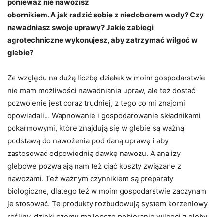
ponieważ nie nawozisz
obornikiem. A jak radzić sobie z niedoborem wody? Czy
nawadniasz swoje uprawy? Jakie zabiegi
agrotechniczne wykonujesz, aby zatrzymać wilgoć w
glebie?
Ze względu na dużą liczbę działek w moim gospodarstwie
nie mam możliwości nawadniania upraw, ale też dostać
pozwolenie jest coraz trudniej, z tego co mi znajomi
opowiadali… Wapnowanie i gospodarowanie składnikami
pokarmowymi, które znajdują się w glebie są ważną
podstawą do nawożenia pod daną uprawę i aby
zastosować odpowiednią dawkę nawozu. A analizy
glebowe pozwalają nam też ciąć koszty związane z
nawozami. Też ważnym czynnikiem są preparaty
biologiczne, dlatego też w moim gospodarstwie zaczynam
je stosować. Te produkty rozbudowują system korzeniowy
rośliny, dzięki czemu ma lepsze pobieranie wilgoci z gleby.