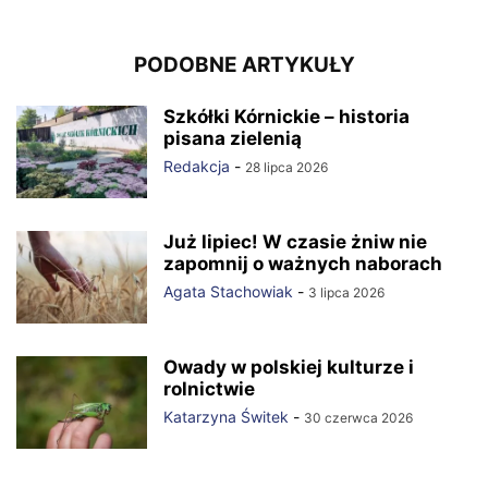
PODOBNE ARTYKUŁY
Szkółki Kórnickie – historia
pisana zielenią
Redakcja
-
28 lipca 2026
Już lipiec! W czasie żniw nie
zapomnij o ważnych naborach
Agata Stachowiak
-
3 lipca 2026
Owady w polskiej kulturze i
rolnictwie
Katarzyna Świtek
-
30 czerwca 2026