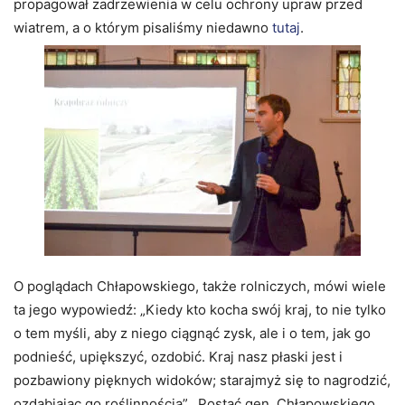
propagował zadrzewienia w celu ochrony upraw przed
wiatrem, a o którym pisaliśmy niedawno
tutaj
.
O poglądach Chłapowskiego, także rolniczych, mówi wiele
ta jego wypowiedź: „Kiedy kto kocha swój kraj, to nie tylko
o tem myśli, aby z niego ciągnąć zysk, ale i o tem, jak go
podnieść, upiększyć, ozdobić. Kraj nasz płaski jest i
pozbawiony pięknych widoków; starajmyż się to nagrodzić,
ozdabiając go roślinnością”. Postać gen. Chłapowskiego