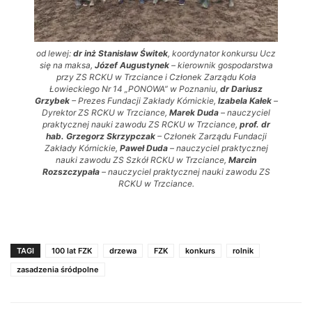
od lewej:
dr inż Stanisław Świtek
, koordynator konkursu Ucz
się na maksa,
Józef Augustynek
– kierownik gospodarstwa
przy ZS RCKU w Trzciance i Członek Zarządu Koła
Łowieckiego Nr 14 „PONOWA” w Poznaniu,
dr Dariusz
Grzybek
– Prezes Fundacji Zakłady Kórnickie,
Izabela Kałek
–
Dyrektor ZS RCKU w Trzciance,
Marek Duda
– nauczyciel
praktycznej nauki zawodu ZS RCKU w Trzciance,
prof. dr
hab. Grzegorz Skrzypczak
– Członek Zarządu Fundacji
Zakłady Kórnickie,
Paweł Duda
– nauczyciel praktycznej
nauki zawodu ZS Szkół RCKU w Trzciance,
Marcin
Rozszczypała
– nauczyciel praktycznej nauki zawodu ZS
RCKU w Trzciance.
TAGI
100 lat FZK
drzewa
FZK
konkurs
rolnik
zasadzenia śródpolne