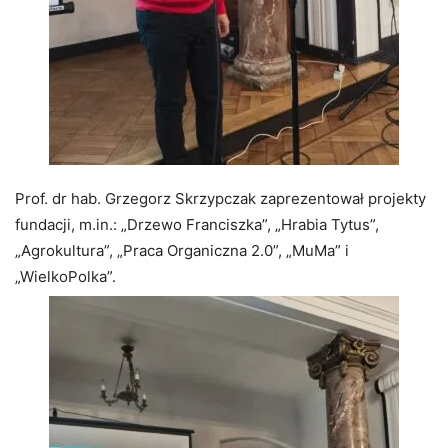
Prof. dr hab. Grzegorz Skrzypczak zaprezentował projekty
fundacji, m.in.: „Drzewo Franciszka”, „Hrabia Tytus”,
„Agrokultura”, „Praca Organiczna 2.0”, „MuMa” i
„WielkoPolka”.