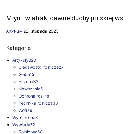
Młyn i wiatrak, dawne duchy polskiej wsi
Artykuły
22 listopada 2023
Kategorie
Artykuły
320
Ciekawostki rolnicze
27
Gleba
15
Historia
33
Nawożenie
5
Ochrona roślin
8
Technika rolnicza
30
Woda
6
Wyróżnione
3
Wywiady
72
Rolnictwo
58