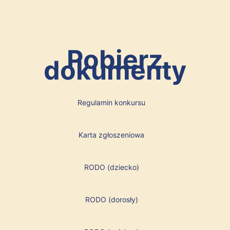
Pobierz
dokumenty
Regulamin konkursu
Karta zgłoszeniowa
RODO (dziecko)
RODO (dorosły)