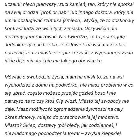
uczelni: niech pierwszy rzuci kamień, ten, który nie spotkał
na swej drodze “prof. dr hab.” lub innego doktora, który nie
umiał obsługiwać rzutnika (śmiech). Myślę, że to doskonały
kontrast ludzi ze wsi i tych z miasta. Oczywiście nie
możemy generalizować. Nie twierdzę, że to jest regułą.
Jednak przyznać trzeba, że człowiek na wsi musi sobie
poradzić, ten z miasta czerpie korzyści z wygodnego życia
jakie daje miasto i nie ma takiego obowiązku.
Mówiąc o swobodzie życia, mam na myśli to, że na wsi
wychodzisz z domu na podwórko, nie masz problemu w co
się ubrać, często możesz przejść gdzieś boso i nie
patrzysz na to czy ktoś Cię widzi. Miasto tej swobody nie
daje. Masz możliwość zgromadzenia żywności na cały
okres zimowy, miejsc do przechowania jej mnóstwo.
Miasto? Sklep, dostawy (pół biedy, jak codzienne), i
niewiadomego pochodzenia towar – zwykle kiepskiej