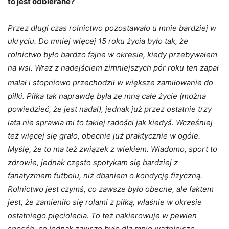
to jest odbierane?
Przez długi czas rolnictwo pozostawało u mnie bardziej w
ukryciu. Do mniej więcej 15 roku życia było tak, że
rolnictwo było bardzo fajne w okresie, kiedy przebywałem
na wsi. Wraz z nadejściem zimniejszych pór roku ten zapał
malał i stopniowo przechodził w większe
zamiłowanie do
piłki. Piłka tak naprawdę była ze mną całe życie (można
powiedzieć, że jest nadal), jednak już przez ostatnie trzy
lata nie sprawia mi to takiej radości jak kiedyś. Wcześniej
też więcej się grało, obecnie już praktycznie w ogóle.
Myślę, że to ma też związek z wiekiem. Wiadomo, sport to
zdrowie, jednak często spotykam się bardziej z
fanatyzmem futbolu, niż dbaniem o kondycję fizyczną.
Rolnictwo jest czymś, co zawsze było obecne, ale faktem
jest, że zamieniło się rolami z piłką, właśnie w okresie
ostatniego pięciolecia. To też nakierowuje w pewien
sposób, co jednak zawsze było dla mnie ważniejsze.