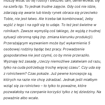
muszę
wstać do tej roboty i siedzieć tam, denerwować się
na szefa itp
. To jednak trudne zajęcie. Gdy coś nie idzie,
zdarzają się awarie lub kiedy rynek obraca się przeciwko
Tobie, nie jest łatwo. Ale trzeba tak kombinować, żeby
wyjść z tego i na ogół się to udaje. To też jest świetne w
rolnikach. Zawsze wymyślą coś takiego, że wyjdą z trudnej
sytuacji obronną ręką (np. zmiana kierunku produkcji).
Przerażającym wyzwaniem może być wykarmienie 5
osobowej rodziny będąc bez pracy. Prowadzenie
gospodarstwa nie jest czymś, co by mnie przeraziło.
Wyznaję też zasadę „rzeczy niemożliwe załatwiam od razu,
tylko na cuda potrzebuję trochę więcej czasu”. Czy uda się
z rolnictwem? Czas pokaże. Już pewne koncepcje są,
których na razie nie chcę zdradzać. Jednak jeśli miałbym
wziąć się za rolnictwo – to tylko to poważne, które
pozwalałoby na czerpanie korzyści tylko z tej dziedziny. Na
poważnie albo wcale.