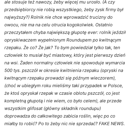
ale stosuje też nawozy, żeby więcej mu urosło. (A czy
przedsiębiorcy nie robią wszystkiego, żeby zysk firmy był
najwyższy?) Rolnik nie chce wprowadzić trucizny do
owocu, nie ma na celu otrucia kogokolwiek. Ostatnio
przeczytałem chyba największą głupotę ever:
rolnik jeździł
opryskiwaczem wypełnionym Roundupem po kwitnącym
rzepaku.
Że co? Że jak? To bym powiedział tylko tak, ten
człowiek to musiał być miastowy, który jest pierwszy dzień
na wsi. Żaden normalny człowiek nie spowoduje wymarcia
500 tys. pszczół w okresie kwitnienia rzepaku (opryski na
kwitnącym rzepaku prowadzi się późnym wieczorem),
(choć w ubiegłym roku mieliśmy taki przypadek w Polsce,
że ktoś opryskał rzepak w czasie oblotu pszczół, co jest
kompletną głupotą i nie wiem, co było celem), ale przede
wszystkim glifosat (główny składnik roundupu)
doprowadza do całkowitego zabicia roślin, więc po co
miałby to robić? Po to żeby nic nie sprzedać? FAKE NEWS.