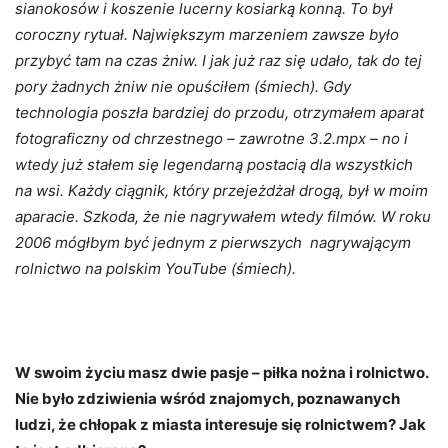
sianokosów i koszenie lucerny kosiarką konną. To był
coroczny rytuał. Największym marzeniem zawsze było
przybyć tam na czas żniw. I jak już raz się udało, tak do tej
pory żadnych żniw nie opuściłem (śmiech). Gdy
technologia poszła bardziej do przodu, otrzymałem aparat
fotograficzny od chrzestnego – zawrotne 3.2.mpx – no i
wtedy już stałem się legendarną postacią dla wszystkich
na wsi. Każdy ciągnik, który przejeżdżał drogą, był w moim
aparacie. Szkoda, że nie nagrywałem wtedy filmów. W roku
2006 mógłbym być jednym z pierwszych nagrywającym
rolnictwo na polskim YouTube (śmiech).
W swoim życiu masz dwie pasje – piłka nożna i rolnictwo.
Nie było zdziwienia wśród znajomych, poznawanych
ludzi,
że
chłopak z miasta interesuje się rolnictwem? Jak