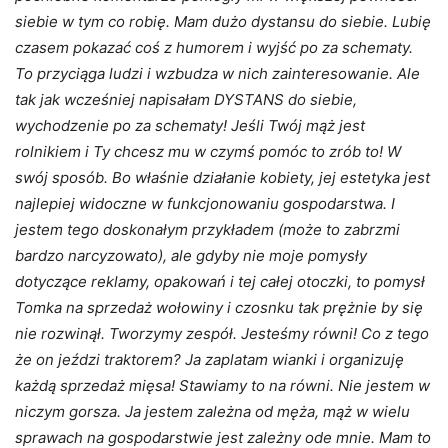
siebie w tym co robię. Mam dużo dystansu do siebie. Lubię
czasem pokazać coś z humorem i wyjść po za schematy.
To przyciąga ludzi i wzbudza w nich zainteresowanie. Ale
tak jak wcześniej napisałam DYSTANS do siebie,
wychodzenie po za schematy! Jeśli Twój mąż jest
rolnikiem i Ty chcesz mu w czymś pomóc to zrób to! W
swój sposób. Bo właśnie działanie kobiety, jej estetyka jest
najlepiej widoczne w funkcjonowaniu gospodarstwa. I
jestem tego doskonałym przykładem (może to zabrzmi
bardzo narcyzowato), ale gdyby nie moje pomysły
dotyczące reklamy, opakowań i tej całej otoczki, to pomysł
Tomka na sprzedaż wołowiny i czosnku tak prężnie by się
nie rozwinął. Tworzymy zespół. Jesteśmy równi! Co z tego
że on jeździ traktorem? Ja zaplatam wianki i organizuję
każdą sprzedaż mięsa! Stawiamy to na równi. Nie jestem w
niczym gorsza. Ja jestem zależna od męża, mąż w wielu
sprawach na gospodarstwie jest zależny ode mnie. Mam to