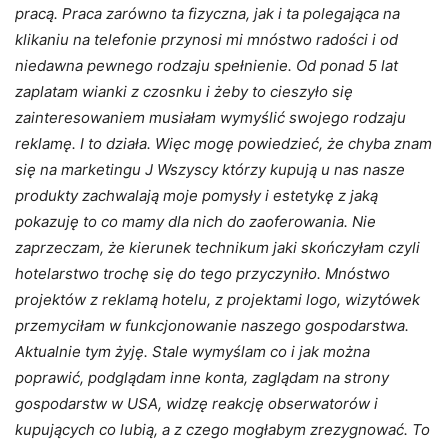
pracą. Praca zarówno ta fizyczna, jak i ta polegająca na
klikaniu na telefonie przynosi mi mnóstwo radości i od
niedawna pewnego rodzaju spełnienie. Od ponad 5 lat
zaplatam wianki z czosnku i żeby to cieszyło się
zainteresowaniem musiałam wymyślić swojego rodzaju
reklamę. I to działa. Więc mogę powiedzieć, że chyba znam
się na marketingu J Wszyscy którzy kupują u nas nasze
produkty zachwalają moje pomysły i estetykę z jaką
pokazuję to co mamy dla nich do zaoferowania. Nie
zaprzeczam, że kierunek technikum jaki skończyłam czyli
hotelarstwo trochę się do tego przyczyniło. Mnóstwo
projektów z reklamą hotelu, z projektami logo, wizytówek
przemyciłam w funkcjonowanie naszego gospodarstwa.
Aktualnie tym żyję. Stale wymyślam co i jak można
poprawić, podglądam inne konta, zaglądam na strony
gospodarstw w USA, widzę reakcję obserwatorów i
kupujących co lubią, a z czego mogłabym zrezygnować. To