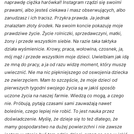
naprawdę ciężka harówka!! Instagram rządzi się swoimi
prawami, albo jesteś ciekawa i masz obserwujących, albo
zanudzasz i ich tracisz. Przykra prawda. Ja jednak
znalazłam złoty środek. Na swoim koncie pokazuję moje
prawdziwe życie. Życie rolniczki, sprzedawczyni, matki,
żony i przede wszystkim siebie. Na razie taka taktyka
działa wyśmienicie. Krowy, praca, wołowina, czosnek, ja,
mój mąż i przede wszystkim moje dzieci. Uwielbiam jak idą
ze mną do pracy, a ja od razu widzę moment, który muszę
uwiecznić. Nie ma nic piękniejszego od oswojenia dziecka
ze zwierzęciem. Mam to szczęście, że moje dzieci od
pierwszych tygodni swojego życia są w jakiś sposób
uczone życia na naszej farmie. Wiedzą co mogą, a czego
nie. Próbują, pytają czasami sami zauważają nawet
boleśnie, czego lepiej nie robić. To jest nauka przez
doświadczenie. Myślę, że dzieje się to też dlatego, że
mamy gospodarstwo na dużej powierzchni i nie zawsze