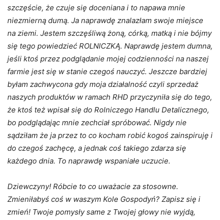
szczęście, że czuje się doceniana i to napawa mnie
niezmierną dumą. Ja naprawdę znalazłam swoje miejsce
na ziemi. Jestem szczęśliwą żoną, córką, matką i nie bójmy
się tego powiedzieć ROLNICZKĄ. Naprawdę jestem dumna,
jeśli ktoś przez podglądanie mojej codzienności na naszej
farmie jest się w stanie czegoś nauczyć. Jeszcze bardziej
byłam zachwycona gdy moja działalność czyli sprzedaż
naszych produktów w ramach RHD przyczyniła się do tego,
że ktoś też wpisał się do Rolniczego Handlu Detalicznego,
bo podglądając mnie zechciał spróbować. Nigdy nie
sądziłam że ja przez to co kocham robić kogoś zainspiruję i
do czegoś zachęcę, a jednak coś takiego zdarza się
każdego dnia. To naprawdę wspaniałe uczucie.
Dziewczyny! Róbcie to co uważacie za stosowne.
Zmieniłabyś coś w waszym Kole Gospodyń? Zapisz się i
zmień! Twoje pomysły same z Twojej głowy nie wyjdą,