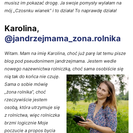
musisz im pokazać drogę. Ja swoje pomysły wylałam na
mój „Czosnku wianek” i to działa! To naprawdę działa!
Karolina,
@jandrzejmama_zona.rolnika
Witam. Mam na imię Karolina, choć już parę lat temu pisze
blog pod pseudonimem jandrzejmama. Jestem wedle
nowego nazewnictwa rolniczką, choć sama osobiście się
nią
tak do końca nie czuję.
Sama o sobie mówię
„żona rolnika”, choć
rzeczywiście jestem
osobą, która utrzymuje się
z rolnictwa, więc rolniczka
brzmi logicznie Moje
poczucie a propos bycia