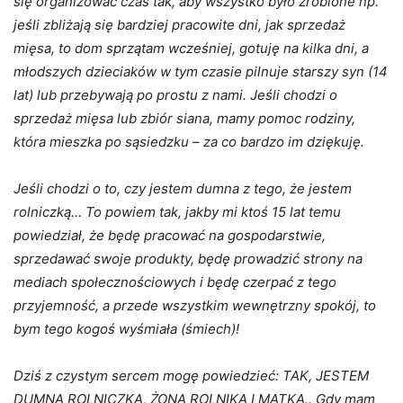
się organizować czas tak, aby wszystko było zrobione np.
jeśli zbliżają się bardziej pracowite dni, jak sprzedaż
mięsa, to dom sprzątam wcześniej, gotuję na kilka dni, a
młodszych dzieciaków w tym czasie pilnuje starszy syn (14
lat) lub przebywają po prostu z nami. Jeśli chodzi o
sprzedaż mięsa lub zbiór siana, mamy pomoc rodziny,
która mieszka po sąsiedzku – za co bardzo im dziękuję.
Jeśli chodzi o to, czy jestem dumna z tego, że jestem
rolniczką… To powiem tak, jakby mi ktoś 15 lat temu
powiedział, że będę pracować na gospodarstwie,
sprzedawać swoje produkty, będę prowadzić strony na
mediach społecznościowych i będę czerpać z tego
przyjemność, a przede wszystkim wewnętrzny spokój, to
bym tego kogoś wyśmiała (śmiech)!
Dziś z czystym sercem mogę powiedzieć: TAK, JESTEM
DUMNĄ ROLNICZKĄ, ŻONĄ ROLNIKA I MATKĄ.. Gdy mam