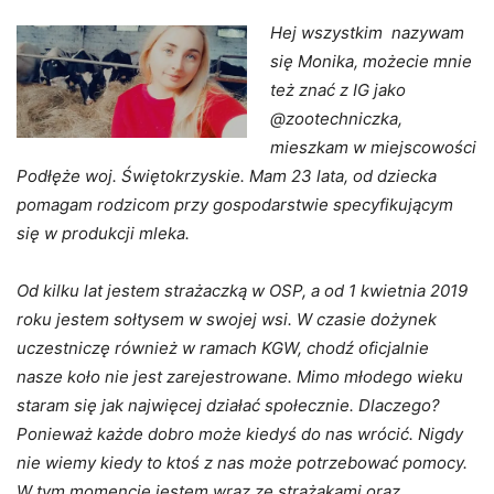
Hej wszystkim nazywam
się Monika, możecie mnie
też znać z IG jako
@zootechniczka,
mieszkam w miejscowości
Podłęże woj. Świętokrzyskie. Mam 23 lata, od dziecka
pomagam rodzicom przy gospodarstwie specyfikującym
się w produkcji mleka.
Od kilku lat jestem strażaczką w OSP, a od 1 kwietnia 2019
roku jestem sołtysem w swojej wsi. W czasie dożynek
uczestniczę również w ramach KGW, chodź oficjalnie
nasze koło nie jest zarejestrowane. Mimo młodego wieku
staram się jak najwięcej działać społecznie. Dlaczego?
Ponieważ każde dobro może kiedyś do nas wrócić. Nigdy
nie wiemy kiedy to ktoś z nas może potrzebować pomocy.
W tym momencie jestem wraz ze strażakami oraz