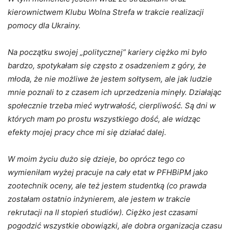
kierownictwem Klubu Wolna Strefa w trakcie realizacji
pomocy dla Ukrainy.
Na początku swojej „politycznej” kariery ciężko mi było
bardzo, spotykałam się często z osadzeniem z góry, że
młoda, że nie możliwe że jestem sołtysem, ale jak ludzie
mnie poznali to z czasem ich uprzedzenia minęły. Działając
społecznie trzeba mieć wytrwałość, cierpliwość. Są dni w
których mam po prostu wszystkiego dość, ale widząc
efekty mojej pracy chce mi się działać dalej.
W moim życiu dużo się dzieje, bo oprócz tego co
wymieniłam wyżej pracuje na cały etat w PFHBiPM jako
zootechnik oceny, ale też jestem studentką (co prawda
zostałam ostatnio inżynierem, ale jestem w trakcie
rekrutacji na II stopień studiów). Ciężko jest czasami
pogodzić wszystkie obowiązki, ale dobra organizacja czasu