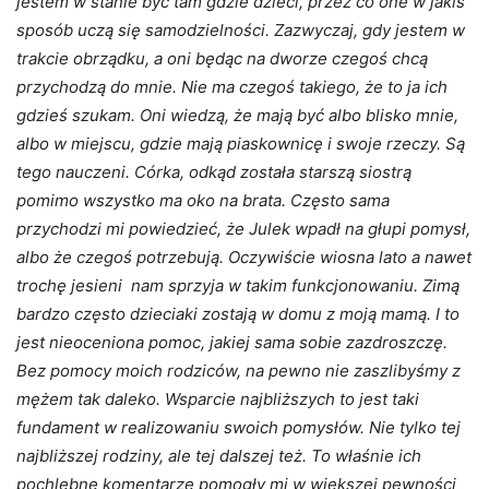
jestem w stanie być tam gdzie dzieci, przez co one w jakiś
sposób uczą się samodzielności. Zazwyczaj, gdy jestem w
trakcie obrządku, a oni będąc na dworze czegoś chcą
przychodzą do mnie. Nie ma czegoś takiego, że to ja ich
gdzieś szukam. Oni wiedzą, że mają być albo blisko mnie,
albo w miejscu, gdzie mają piaskownicę i swoje rzeczy. Są
tego nauczeni. Córka, odkąd została starszą siostrą
pomimo wszystko ma oko na brata. Często sama
przychodzi mi powiedzieć, że Julek wpadł na głupi pomysł,
albo że czegoś potrzebują. Oczywiście wiosna lato a nawet
trochę jesieni nam sprzyja w takim funkcjonowaniu. Zimą
bardzo często dzieciaki zostają w domu z moją mamą. I to
jest nieoceniona pomoc, jakiej sama sobie zazdroszczę.
Bez pomocy moich rodziców, na pewno nie zaszlibyśmy z
mężem tak daleko. Wsparcie najbliższych to jest taki
fundament w realizowaniu swoich pomysłów. Nie tylko tej
najbliższej rodziny, ale tej dalszej też. To właśnie ich
pochlebne komentarze pomogły mi w większej pewności