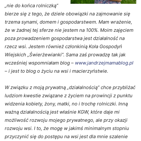
„nie do końca rolniczką”
bierze się z tego, że dziele obowiązki na zajmowanie się
trzema synami, domem i gospodarstwem. Mam wrażenie,
że w żadnej tej sferze nie jestem na 100%. Moim zajęciem
poza prowadzeniem gospodarstwa jest działalność na
rzecz wsi. Jestem również członkinią Koła Gospodyń
Wiejskich „Świerżewianki”. Sama zaś prowadzę tak jak
wcześniej wspomniałam blog –
www.jandrzejmamablog.pl
– i jest to blog o życiu na wsi i macierzyństwie.
W związku z moją prywatną „działalnością” chce przybliżać
ludziom kwestie związane z życiem na prowincji z punktu
widzenia kobiety, żony, matki, no i trochę rolniczki. Inną
ważną działalnością jest właśnie KGW, które daje mi
możliwość rozwoju mojego prywatnego, ale przy okazji
rozwoju wsi. I to, że mogę w jakimś minimalnym stopniu
przyczynić się do postępu na wsi jest dla mnie szalenie