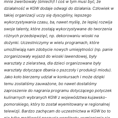
mnie zwerbowały (śmiech)! I coś w tym musi być, że
działalność w KGW dodaje odwagi do działania. Człowiek w
takiej organizacji uczy się dyscypliny, lepszego
wykorzystywania czasu, ba, nawet myślę, że lepiej rozwija
swoje talenty, które zostają wykorzystywane do tworzenia
różnych przedsięwzięć, np. dekorowaniu wioski na
dożynki. Uczestniczymy w wielu programach, które
umożliwiają nam zdobycie nowych umiejętności (np. panie
zorganizowały wyjazd do wioski lawendowej, były
warsztaty z zielarstwa, dla dzieci organizowane były
warsztaty dotyczące dbania o pszczoły i produkcji miodu).
Jako koło bierzemy udział w konkursach i może dzięki
temu zostaliśmy zauważone, bo nawet dostaliśmy
zaproszenie do nagrania programu dotyczącego potyczek
kulinarnych wybranych KGW z województwa kujawsko-
pomorskiego, który to został wyemitowany w regionalnej
telewizji. Bardzo zachęcam do uczestnictwa w KGW bo to
nie tylko możliwość poczucia wspólnoty, wymieniania się