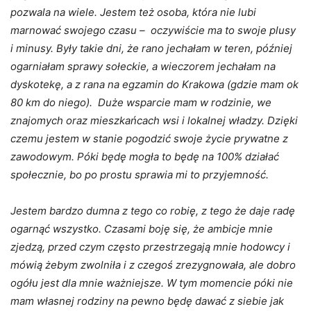
pozwala na wiele. Jestem też osoba, która nie lubi
marnować swojego czasu – oczywiście ma to swoje plusy
i minusy. Były takie dni, że rano jechałam w teren, później
ogarniałam sprawy sołeckie, a wieczorem jechałam na
dyskotekę, a z rana na egzamin do Krakowa (gdzie mam ok
80 km do niego). Duże wsparcie mam w rodzinie, we
znajomych oraz mieszkańcach wsi i lokalnej władzy. Dzięki
czemu jestem w stanie pogodzić swoje życie prywatne z
zawodowym. Póki będę mogła to będę na 100% działać
społecznie, bo po prostu sprawia mi to przyjemność.
Jestem bardzo dumna z tego co robię, z tego że daje radę
ogarnąć wszystko. Czasami boję się, że ambicje mnie
zjedzą, przed czym często przestrzegają mnie hodowcy i
mówią żebym zwolniła i z czegoś zrezygnowała, ale dobro
ogółu jest dla mnie ważniejsze. W tym momencie póki nie
mam własnej rodziny na pewno będę dawać z siebie jak