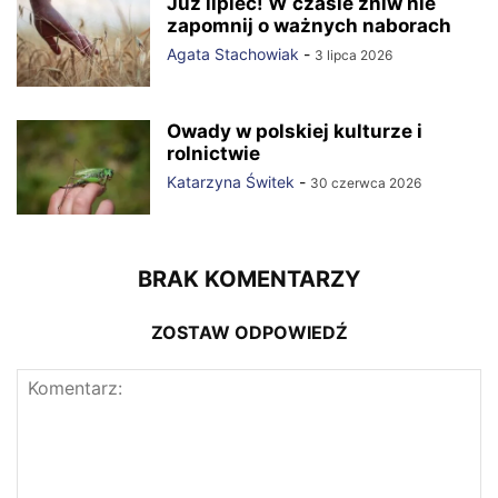
Już lipiec! W czasie żniw nie
zapomnij o ważnych naborach
Agata Stachowiak
-
3 lipca 2026
Owady w polskiej kulturze i
rolnictwie
Katarzyna Świtek
-
30 czerwca 2026
BRAK KOMENTARZY
ZOSTAW ODPOWIEDŹ