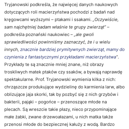
Tryjanowski podkreśla, że najwięcej danych naukowych
dotyczących roli macierzyństwa pochodzi z badań nad
kręgowcami wyższymi – ptakami i ssakami.
„Oczywiście,
sam najchętniej badam właśnie te grupy zwierząt”
–
podkreśla poznański naukowiec –
„ale gwoli
sprawiedliwości powinniśmy zaznaczyć, że i u wielu
innych,
znacznie bardziej prymitywnych zwierząt, mamy do
czynienia z fantastycznymi przykładami macierzyństwa
”
.
Przykłady te są znacznie mniej znane, niż obrazy
troskliwych matek ptaków czy ssaków, a bywają naprawdę
spektakularne. Prof. Tryjanowski wymienia kilka z nich:
chrząszcze produkujące wydzielinę do karmienia larw, albo
oblizujące jaja skorki, tak by pozbyć się z nich grzybów i
bakterii, pająki – pogońce – przenoszące młode na
plecach. Są wreszcie takie płazy, nieco przypominające
małe żabki, zwane drzewoałazami, u nich matka także
przenosi młode do bezpiecznej kałuży z wodą. Bardzo