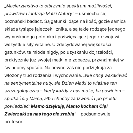
„Macierzyństwo to olbrzymie spektrum możliwości,
prawdziwa fantazja Matki Natury”
– uśmiecha się
poznański badacz. Są gatunki idące na ilość, gdzie samica
składa tysiące jajeczek i znika, a są takie rodzące jednego
wymuskanego potomka i poświęcające jego rozwojowi
wszystkie siły witalne. U zdecydowanej większości
gatunków, te młode nigdy, po uzyskaniu dojrzałości,
praktycznie już swojej matki nie zobaczą, przynajmniej w
świadomy sposób. Na pewno zaś nie podziękują za
włożony trud rodzenia i wychowania.
„Nie chcę wskakiwać
na sentymentalne nuty, ale Dzień Matki to właśnie ten
szczególny czas – kiedy każdy z nas może, ba powinien –
spotkać się Mamą, albo choćby zadzwonić i po prostu
powiedzieć:
Mamo dziękuję, Mamo kocham Cię!
Zwierzaki za nas tego nie zrobią
” –
podsumowuje
profesor.