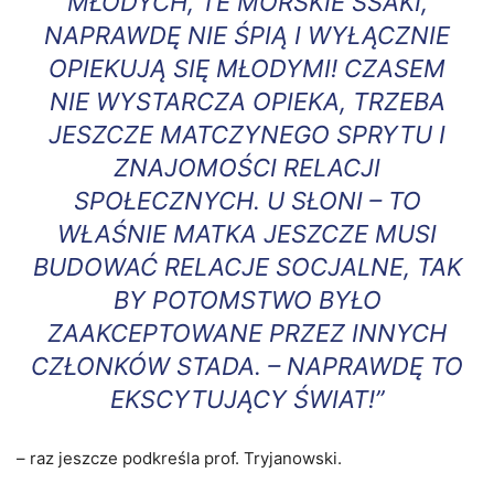
MŁODYCH, TE MORSKIE SSAKI,
NAPRAWDĘ NIE ŚPIĄ I WYŁĄCZNIE
OPIEKUJĄ SIĘ MŁODYMI! CZASEM
NIE WYSTARCZA OPIEKA, TRZEBA
JESZCZE MATCZYNEGO SPRYTU I
ZNAJOMOŚCI RELACJI
SPOŁECZNYCH. U SŁONI – TO
WŁAŚNIE MATKA JESZCZE MUSI
BUDOWAĆ RELACJE SOCJALNE, TAK
BY POTOMSTWO BYŁO
ZAAKCEPTOWANE PRZEZ INNYCH
CZŁONKÓW STADA. – NAPRAWDĘ TO
EKSCYTUJĄCY ŚWIAT!”
– raz jeszcze podkreśla prof. Tryjanowski.