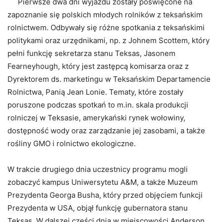
Pierwsze dwa dni wyjazdu zostały poświęcone na
zapoznanie się polskich młodych rolników z teksańskim
rolnictwem. Odbywały się różne spotkania z teksańskimi
politykami oraz urzędnikami, np. z Johnem Scottem, który
pełni funkcję sekretarza stanu Teksas, Jasonem
Fearneyhough, który jest zastępcą komisarza oraz z
Dyrektorem ds. marketingu w Teksańskim Departamencie
Rolnictwa, Panią Jean Lonie. Tematy, które zostały
poruszone podczas spotkań to m.in. skala produkcji
rolniczej w Teksasie, amerykański rynek wołowiny,
dostępność wody oraz zarządzanie jej zasobami, a także
rośliny GMO i rolnictwo ekologiczne.
W trakcie drugiego dnia uczestnicy programu mogli
zobaczyć kampus Uniwersytetu A&M, a także Muzeum
Prezydenta Georga Busha, który przed objęciem funkcji
Prezydenta w USA, objął funkcję gubernatora stanu
Teksas. W dalszej części dnia w miejscowości Anderson