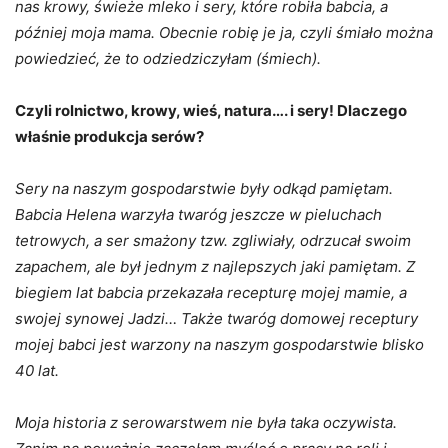
nas krowy, świeże mleko i sery, które robiła babcia, a
później moja mama. Obecnie robię je ja, czyli śmiało można
powiedzieć, że to odziedziczyłam (śmiech).
Czyli rolnictwo, krowy, wieś, natura…. i sery! Dlaczego
właśnie produkcja serów?
Sery na naszym gospodarstwie były odkąd pamiętam.
Babcia Helena warzyła twaróg jeszcze w pieluchach
tetrowych, a ser smażony tzw. zgliwiały, odrzucał swoim
zapachem, ale był jednym z najlepszych jaki pamiętam. Z
biegiem lat babcia przekazała recepturę mojej mamie, a
swojej synowej Jadzi… Także twaróg domowej receptury
mojej babci jest warzony na naszym gospodarstwie blisko
40 lat.
Moja historia z serowarstwem nie była taka oczywista.