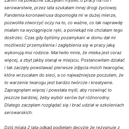
Zanim na poważnie zaczęłam myśleć o pracy na roli i
serowarstwie, przez lata szukałam innej drogi życiowej.
Pandemia koronawirusa dopomogła mi w dużej mierze,
pozwoliła otworzyć oczy na to, co ważne, co tak naprawdę
miałam na wyciągnięcie ręki, a poniekąd nie chciałam tego
dostrzec. Czas gdy byliśmy pozamykani w domu dał mi
możliwość przemyślenia i zagłębienia się w pracy jaką
wykonują moi rodzice. Martwiło mnie, że mleka jest coraz
więcej, a zbyt jakby stanął w miejscu. Postanowiłam działać
i tak zaczęły powstawać pierwsze zdjęcia moich twarogów,
które wrzucałam do sieci, a co najważniejsze poczułam, że
to warzenie twarogu jest bardzo twórcze i kreatywne.
Zapragnęłam więcej i powstała myśl, aby rozwinąć to
jeszcze bardziej, żeby wybór serów był różnorodny.
Dlatego zaczęłam rozglądać się i brać udział w szkoleniach
serowarskich.
Dziś mijają 2 lata odkąd podjęłam decyzje że rezygnuje z