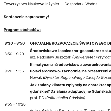
Towarzystwo Naukowe Inżynierii i Gospodarki Wodnej.
Serdecznie zapraszamy!
Program obchodów:
8:30
– 8:50
OFICJALNE ROZPOCZĘCIE ŚWIATOWEGO D
Środowiskowe i społeczno-gospodarcze skut
8:50 – 9:20
inż. Radosław Juszczak
(Uniwersytet Przyrodn
Klimatyczne i środowiskowe uwarunkowania
9:20 – 9:55
Polski środkowo-zachodniej na przestrzeni o
Nowak
(Dyrektor Regionalnego Zarządu Gosp
Jak zmiany klimatu wpłynęły na charakter 
gdańskiej? Działania adaptacyjne Gdańska
d
prof. PG
(Politechnika Gdańska)
9:55 – 10:20
dr inż. Wojciech Szpakowski –
(Dyrektor ds. 