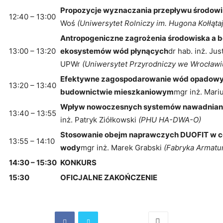
Propozycje wyznaczania przepływu środow
12:40 – 13:00
Woś
(
Uniwersytet Rolniczy im. Hugona Kołłąta
Antropogeniczne zagrożenia środowiska a 
13:00 – 13:20
ekosystemów wód płynących
dr hab. inż. Jus
UPWr
(
Uniwersytet Przyrodniczy we Wrocławi
Efektywne zagospodarowanie wód opadowy
13:20 – 13:40
budownictwie mieszkaniowym
mgr inż. Mari
Wpływ nowoczesnych systemów nawadniani
13:40 – 13:55
inż. Patryk Ziółkowski
(
PHU HA-DWA-O
)
Stosowanie obejm naprawczych DUOFIT w cel
13:55 – 14:10
wody
mgr inż. Marek Grabski
(
Fabryka Armatur
14:30 – 15:30
KONKURS
15:30
OFICJALNE ZAKOŃCZENIE