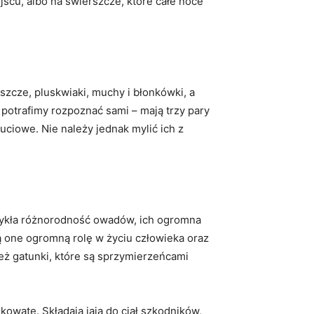
scu, albo na świerszcze, które całe noce
zcze, pluskwiaki, muchy i błonkówki, a
h potrafimy rozpoznać sami – mają trzy pary
zuciowe. Nie należy jednak mylić ich z
zwykła różnorodność owadów, ich ogromna
ą one ogromną rolę w życiu człowieka oraz
eż gatunki, które są sprzymierzeńcami
owate. Składają jaja do ciał szkodników,