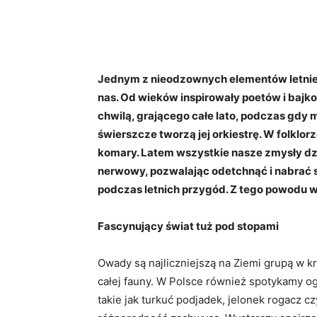
Jednym z nieodzownych elementów letnieg
nas. Od wieków inspirowały poetów i bajko
chwilą, grającego całe lato, podczas gdy
świerszcze tworzą jej orkiestrę. W folklo
komary.
Latem wszystkie nasze zmysły dzi
nerwowy, pozwalając odetchnąć i nabrać s
podczas letnich przygód. Z tego powodu w
Fascynujący świat tuż pod stopami
Owady są najliczniejszą na Ziemi grupą w k
całej fauny. W Polsce również spotykamy 
takie jak turkuć podjadek, jelonek rogacz 