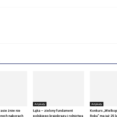
Artykuły
Artykuły
zasie żniw nie
Łąka – zielony fundament
Konkurs „Wielkop
żnych naborach
polskiego krajobrazu i rolnictwa
Roku” ma już 25 la