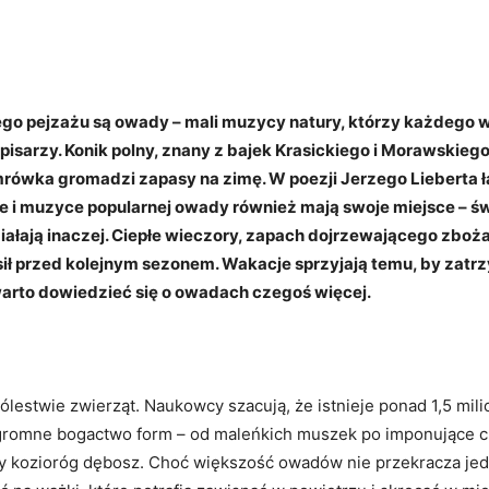
Facebook
X
WhatsApp
Copy URL
o pejzażu są owady – mali muzycy natury, którzy każdego wi
pisarzy. Konik polny, znany z bajek Krasickiego i Morawskiego
 mrówka gromadzi zapasy na zimę. W poezji Jerzego Lieberta 
rze i muzyce popularnej owady również mają swoje miejsce – św
ałają inaczej. Ciepłe wieczory, zapach dojrzewającego zboża
ił przed kolejnym sezonem. Wakacje sprzyjają temu, by zatrz
arto dowiedzieć się o owadach czegoś więcej.
rólestwie zwierząt. Naukowcy szacują, że istnieje ponad 1,5 mi
ogromne bogactwo form – od maleńkich muszek po imponujące c
czy kozioróg dębosz. Choć większość owadów nie przekracza jed