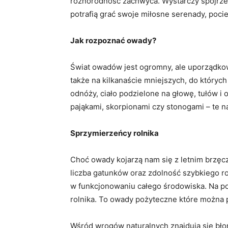
różnorodność zachwyca. Wystarczy spojrzeć 
potrafią grać swoje miłosne serenady, pocier
Jak rozpoznać owady?
Świat owadów jest ogromny, ale uporządkow
także na kilkanaście mniejszych, do których
odnóży, ciało podzielone na głowę, tułów i o
pająkami, skorpionami czy stonogami – te 
Sprzymierzeńcy rolnika
Choć owady kojarzą nam się z letnim brzęc
liczba gatunków oraz zdolność szybkiego r
w funkcjonowaniu całego środowiska. Na po
rolnika. To owady pożyteczne które można 
Wśród wrogów naturalnych znajdują się błon