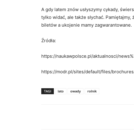
A gdy latem znów usłyszymy cykady, świersz
tylko widać, ale także słychać. Pamiętajmy,
biletów a ukojenie mamy zagwarantowane.
Źródła:
https://naukawpolsce.pl/aktualnosci/new
https://modr.pl/sites/default/files/brochur
TAGI
lato
owady
rolnik
Facebook
X
WhatsAp