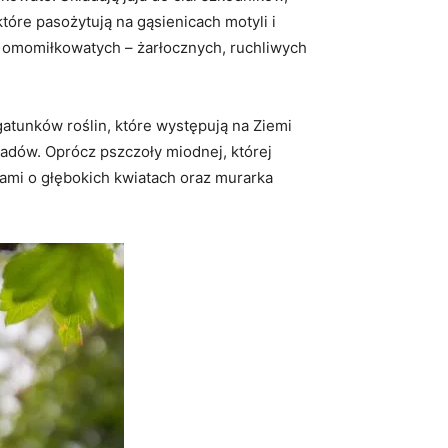
óre pasożytują na gąsienicach motyli i
 omomiłkowatych – żarłocznych, ruchliwych
atunków roślin, które występują na Ziemi
adów. Oprócz pszczoły miodnej, której
nami o głębokich kwiatach oraz murarka