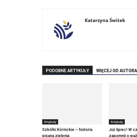
Katarzyna Świtek
PODOBNE ARTYKUŁY
WIĘCEJ OD AUTORA
Artykuły
Artykuły
Szkółki Kórnickie – historia
Już lipiec! W c
pisana zielenią
zapomnij o wa