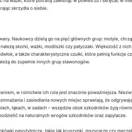
na ważki, które potrafią zawisnąć w powietrzu i skręcać w miej
ając skrzydła o siebie.
any. Naukowcy dzielą go na pięć głównych grup: motyle, chrząs
 należą skorki, ważki, modliszki czy patyczaki. Większość z nic
dwłok, a także charakterystyczne czułki, które pełnią funkcje c
należą do zupełnie innych grup stawonogów.
zeniem, w rolnictwie ich rola jest znacznie poważniejsza. Nie
ozmnażania i zasiedlania nowych miejsc sprawiają, że odgrywaj
lach, łąkach, w sadach – wszędzie obok szkodników żyją równi
podzielić na naturalnych wrogów szkodników oraz zapylacze.
kówki pasożytnicze, takie jak kruszynki, mszycarze czy męczelk