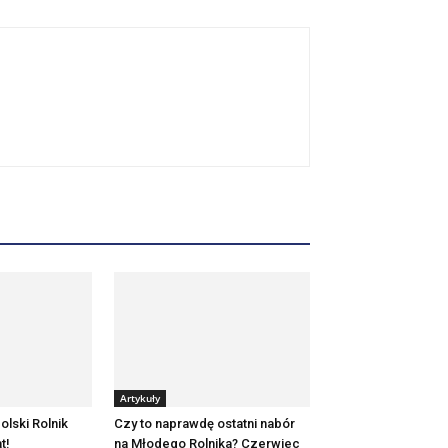
Artykuły
olski Rolnik
Czy to naprawdę ostatni nabór
t!
na Młodego Rolnika? Czerwiec