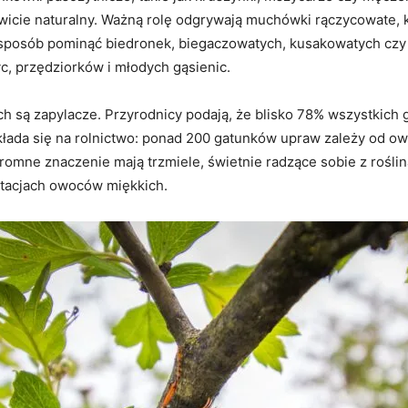
wicie naturalny. Ważną rolę odgrywają muchówki rączycowate, kt
 sposób pominąć biedronek, biegaczowatych, kusakowatych czy
c, przędziorków i młodych gąsienic.
są zapylacze. Przyrodnicy podają, że blisko 78% wszystkich g
kłada się na rolnictwo: ponad 200 gatunków upraw zależy od ow
romne znaczenie mają trzmiele, świetnie radzące sobie z rośli
ntacjach owoców miękkich.