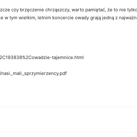
cze czy brzęczenie chrząszczy, warto pamiętać, że to nie tylko
 że w tym wielkim, letnim koncercie owady grają jedną z najważn
s%2C193838%2Cowadzie-tajemnice.html
es/nasi_mali_sprzymierzency.pdf
p
Copy URL