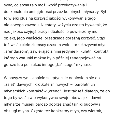
syna, co stwarzało możliwość przekazywania i
doskonalenia umiejętności przez kolejnych młynarzy. Był
to wielki plus na korzyść jakości wykonywania tego
niełatwego zawodu. Niestety, w życiu często bywa tak, że
nad jakość czyjejś pracy i dbałości o powierzony mu
obiekt, jego właściciel przedkłada doraźną korzyść. Stąd
też właściciele ziemscy czasem woleli przekazywać młyn
„arendarzom”, zawierając z nimi jedynie kilkuletni kontrakt,
którego warunki można było później renegocjować na
gorsze lub poszukać innego „tańszego” młynarza.
W powyższym akapicie sceptycznie odniosłem się do
„zalet” dawnych, krótkoterminowych – paroletnich
młynarskich kontraktów „arend”. Jest tak też dlatego, że do
tego by właściwie wykonywać swoje obowiązki, dawni
młynarze musieli bardzo dobrze znać tajniki budowy i
obsługi młyna. Często też konkretny młyn, czy wiatrak,