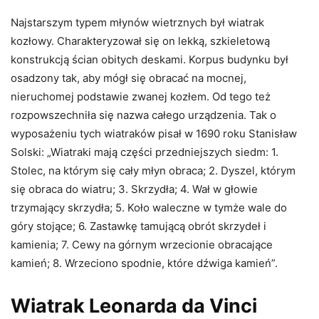
Najstarszym typem młynów wietrznych był wiatrak
kozłowy. Charakteryzował się on lekką, szkieletową
konstrukcją ścian obitych deskami. Korpus budynku był
osadzony tak, aby mógł się obracać na mocnej,
nieruchomej podstawie zwanej kozłem. Od tego też
rozpowszechniła się nazwa całego urządzenia. Tak o
wyposażeniu tych wiatraków pisał w 1690 roku Stanisław
Solski: „Wiatraki mają części przedniejszych siedm: 1.
Stolec, na którym się cały młyn obraca; 2. Dyszel, którym
się obraca do wiatru; 3. Skrzydła; 4. Wał w głowie
trzymający skrzydła; 5. Koło waleczne w tymże wale do
góry stojące; 6. Zastawkę tamującą obrót skrzydeł i
kamienia; 7. Cewy na górnym wrzecionie obracające
kamień; 8. Wrzeciono spodnie, które dźwiga kamień”.
Wiatrak Leonarda da Vinci