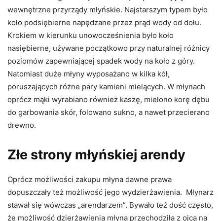
wewnętrzne przyrządy młyńskie. Najstarszym typem było
koło podsiębierne napędzane przez prąd wody od dołu.
Krokiem w kierunku unowocześnienia było koło
nasiębierne, używane początkowo przy naturalnej różnicy
poziomów zapewniającej spadek wody na koło z góry.
Natomiast duże młyny wyposażano w kilka kół,
poruszających różne pary kamieni mielących. W młynach
oprócz mąki wyrabiano również kaszę, mielono korę dębu
do garbowania skór, folowano sukno, a nawet przecierano
drewno.
Złe strony młyńskiej arendy
Oprócz możliwości zakupu młyna dawne prawa
dopuszczały też możliwość jego wydzierżawienia. Młynarz
stawał się wówczas „arendarzem”. Bywało też dość często,
że możliwość dzierżawienia młyna przechodziła z ojca na