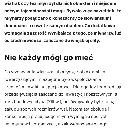
wiatrak czy też młyn był dla nich obiektem i miejscem
pełnym tajemniczości i magii. Bywało więc nawet tak, że
młynarzy posądzano o konszachty ze słowiańskimi
demonami, a nawet z samym diabłem. Co dodatkowo
wzmagała zazdrość wynikająca z tego, że młynarzy, już
od średniowiecza, zaliczano do wiejskiej elity.
Nie każdy mógł go mieć
Do wzniesienia wiatraka lub młyna, z obiektami im
towarzyszącymi, niezbędne było współdziałanie
rzemieślników kilku specjalności. Dlatego też tego rodzaju
przedsięwzięcia zaliczano do inwestycji kosztownych, a
koszt budowy młyna (XIII w.), porównywalny był z ceną
zakupu sporych rozmiarów wsi. Natomiast obsługa i
konserwacja pracującego młyna wymagała sporych
umiejętności i organizacji, a zainwestowane w jego