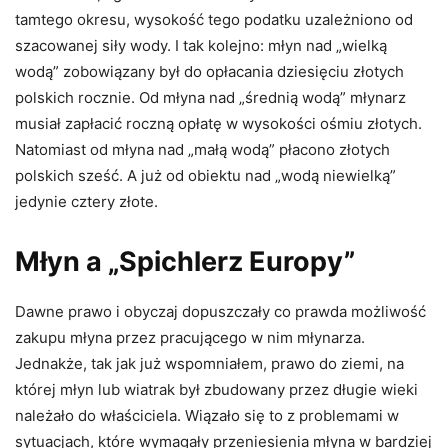
tamtego okresu, wysokość tego podatku uzależniono od
szacowanej siły wody. I tak kolejno: młyn nad „wielką
wodą” zobowiązany był do opłacania dziesięciu złotych
polskich rocznie. Od młyna nad „średnią wodą” młynarz
musiał zapłacić roczną opłatę w wysokości ośmiu złotych.
Natomiast od młyna nad „małą wodą” płacono złotych
polskich sześć. A już od obiektu nad „wodą niewielką”
jedynie cztery złote.
Młyn a „Spichlerz Europy”
Dawne prawo i obyczaj dopuszczały co prawda możliwość
zakupu młyna przez pracującego w nim młynarza.
Jednakże, tak jak już wspomniałem, prawo do ziemi, na
której młyn lub wiatrak był zbudowany przez długie wieki
należało do właściciela. Wiązało się to z problemami w
sytuacjach, które wymagały przeniesienia młyna w bardziej