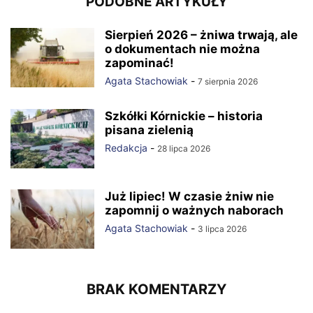
PODOBNE ARTYKUŁY
Sierpień 2026 – żniwa trwają, ale
o dokumentach nie można
zapominać!
Agata Stachowiak
-
7 sierpnia 2026
Szkółki Kórnickie – historia
pisana zielenią
Redakcja
-
28 lipca 2026
Już lipiec! W czasie żniw nie
zapomnij o ważnych naborach
Agata Stachowiak
-
3 lipca 2026
BRAK KOMENTARZY