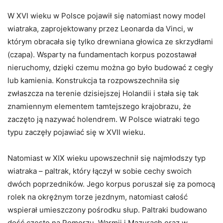
W XVI wieku w Polsce pojawił się natomiast nowy model
wiatraka, zaprojektowany przez Leonarda da Vinci, w
którym obracała się tylko drewniana głowica ze skrzydłami
(czapa). Wsparty na fundamentach korpus pozostawał
nieruchomy, dzięki czemu można go było budować z cegły
lub kamienia. Konstrukcja ta rozpowszechniła się
zwłaszcza na terenie dzisiejszej Holandii i stała się tak
znamiennym elementem tamtejszego krajobrazu, że
zaczęto ją nazywać holendrem. W Polsce wiatraki tego
typu zaczęły pojawiać się w XVII wieku.
Natomiast w XIX wieku upowszechnił się najmłodszy typ
wiatraka – paltrak, który łączył w sobie cechy swoich
dwóch poprzedników. Jego korpus poruszał się za pomocą
rolek na okrężnym torze jezdnym, natomiast całość
wspierał umieszczony pośrodku słup. Paltraki budowano
dość często na Pomorzu, Warmii i Mazurach oraz w