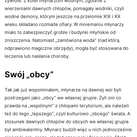
żywiole. Z kolei młynarzom wodnym, zgodnie z
wierzeniami dawnych chłopów, pomagały wodniki, czyli
wodne demony, którym jeszcze na przełomie XIX i XX
wieku składano rozmaite ofiary. W mniemaniu młynarzy
miało to zabezpieczyć groble i budynki młyńskie od
zniszczenia. Natomiast „zamówiona woda” (nad którą
odprawiono magiczne obrzędy), mogła być stosowana do
leczenia lub nasłania choroby.
Swój „obcy”
Tak jak już wspominałem, młynarze na dawnej wsi byli
postrzegani jako „obcy” we własnej grupie. Żyli oni co
prawda na „wspólnym” z chłopami terytorium, ale należeli
też do tego „lepszego”, czyli kulturowo „obcego” świata. A
stosunek dawnych chłopów do obcych we własnej grupie
był ambiwalentny. Młynarz budził więc u nich jednocześnie