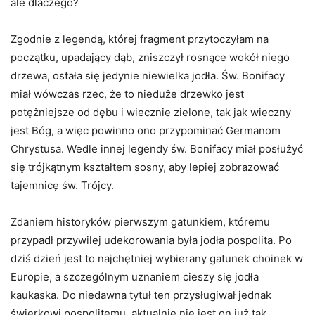
ale dlaczego?
Zgodnie z legendą, której fragment przytoczyłam na
początku, upadający dąb, zniszczył rosnące wokół niego
drzewa, ostała się jedynie niewielka jodła. Św. Bonifacy
miał wówczas rzec, że to nieduże drzewko jest
potężniejsze od dębu i wiecznie zielone, tak jak wieczny
jest Bóg, a więc powinno ono przypominać Germanom
Chrystusa. Wedle innej legendy św. Bonifacy miał posłużyć
się trójkątnym kształtem sosny, aby lepiej zobrazować
tajemnicę św. Trójcy.
Zdaniem historyków pierwszym gatunkiem, któremu
przypadł przywilej udekorowania była jodła pospolita. Po
dziś dzień jest to najchętniej wybierany gatunek choinek w
Europie, a szczególnym uznaniem cieszy się jodła
kaukaska. Do niedawna tytuł ten przysługiwał jednak
świerkowi pospolitemu, aktualnie nie jest on już tak