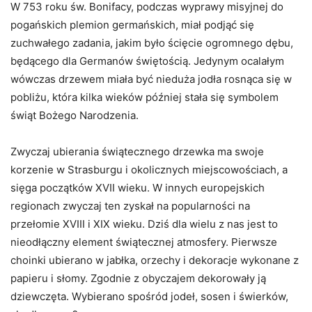
W 753 roku św. Bonifacy, podczas wyprawy misyjnej do
pogańskich plemion germańskich, miał podjąć się
zuchwałego zadania, jakim było ścięcie ogromnego dębu,
będącego dla Germanów świętością. Jedynym ocalałym
wówczas drzewem miała być nieduża jodła rosnąca się w
pobliżu, która kilka wieków później stała się symbolem
świąt Bożego Narodzenia.
Zwyczaj ubierania świątecznego drzewka ma swoje
korzenie w Strasburgu i okolicznych miejscowościach, a
sięga początków XVII wieku. W innych europejskich
regionach zwyczaj ten zyskał na popularności na
przełomie XVIII i XIX wieku. Dziś dla wielu z nas jest to
nieodłączny element świątecznej atmosfery. Pierwsze
choinki ubierano w jabłka, orzechy i dekoracje wykonane z
papieru i słomy. Zgodnie z obyczajem dekorowały ją
dziewczęta. Wybierano spośród jodeł, sosen i świerków,