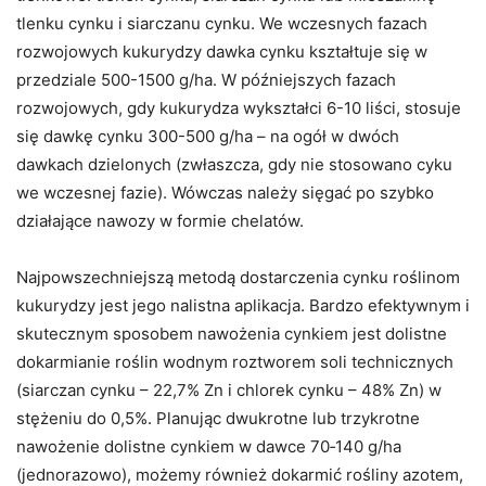
tlenku cynku i siarczanu cynku. We wczesnych fazach
rozwojowych kukurydzy dawka cynku kształtuje się w
przedziale 500-1500 g/ha. W późniejszych fazach
rozwojowych, gdy kukurydza wykształci 6-10 liści, stosuje
się dawkę cynku 300-500 g/ha – na ogół w dwóch
dawkach dzielonych (zwłaszcza, gdy nie stosowano cyku
we wczesnej fazie). Wówczas należy sięgać po szybko
działające nawozy w formie chelatów.
Najpowszechniejszą metodą dostarczenia cynku roślinom
kukurydzy jest jego nalistna aplikacja. Bardzo efektywnym i
skutecznym sposobem nawożenia cynkiem jest dolistne
dokarmianie roślin wodnym roztworem soli technicznych
(siarczan cynku – 22,7% Zn i chlorek cynku – 48% Zn) w
stężeniu do 0,5%. Planując dwukrotne lub trzykrotne
nawożenie dolistne cynkiem w dawce 70‑140 g/ha
(jednorazowo), możemy również dokarmić rośliny azotem,