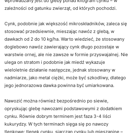
wprowadzany jest do gleby ponad kilogram cynku – w
zależności od gatunku zwierząt, od których pochodzi.
Cynk, podobnie jak większość mikroskładników, zaleca się
stosować przedsiewnie, mieszając nawóz z glebą, w
dawkach od 2 do 10 kg/ha. Warto wiedzieć, że stosowany
doglebowo nawóz zawierający cynk długo pozostaje w
warstwie ornej, ale nie zawsze w formie przyswajalnej. Nie
ulega on stratom i podobnie jak miedź wykazuje
wieloletnie działanie następcze, jednak stosowany w
nadmiarze, jako metal ciężki, może być szkodliwy, dlatego
jego jednorazowa dawka powinna być umiarkowana.
Nawozić można również bezpośrednio po siewie,
opryskując glebę nawozami podstawowymi z dodatkiem
cynku. Równie dobrym terminem jest faza 3-4 liści
kukurydzy. W tych terminach sięga się po nawozy
tlenkowe: tlenek cynku, siarczan cynku lub mieszaninę –