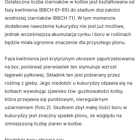
Ostateczna liczba ziarniaków w kolbie jest kształtowana od
fazy kwitnienia (BBCH 61-65) do stadium dojrzałości
wodnistej ziarniaków (BBCH 71). W tym momencie
dodatkowe nawożenie kukurydzy nie jest już możliwe,
jednak wcześniejsza akumulacja cynku i boru w roślinach
będzie miała ogromne znaczenie dla przyszłego plonu.
Faza kwitnienia jest krytycznym okresem zapotrzebowania
na bor, ponieważ pierwiastek ten stymuluje wzrost
łagiewki pyłkowej. Składnik ten jest pobierany przez
roślinę z gleby. Jego niedobór u kukurydzy objawia się na
kolbach wywołując zjawisko tzw. guzikowatości kolby,
które przejawia się punktowym, nieregularnym
uziarnieniem (foto.2). Skutkiem zbyt małej ilości boru w
kukurydzy jest znaczny spadek plonu, ze względu na
zmniejszoną liczbę ziaren w kolbie.
Niedobór boru objawia się: