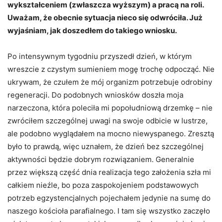
wykształceniem (zwłaszcza wyższym) a pracą na roli.
Uważam, że obecnie sytuacja nieco się odwróciła. Już
wyjaśniam, jak doszedłem do takiego wniosku.
Po intensywnym tygodniu przyszedł dzień, w którym
wreszcie z czystym sumieniem mogę trochę odpocząć. Nie
ukrywam, że czułem że mój organizm potrzebuje odrobiny
regeneracji. Do podobnych wniosków doszła moja
narzeczona, która poleciła mi popołudniową drzemkę – nie
zwróciłem szczególnej uwagi na swoje odbicie w lustrze,
ale podobno wyglądałem na mocno niewyspanego. Zresztą
było to prawdą, więc uznałem, że dzień bez szczególnej
aktywności będzie dobrym rozwiązaniem. Generalnie
przez większą część dnia realizacja tego założenia szła mi
całkiem nieźle, bo poza zaspokojeniem podstawowych
potrzeb egzystencjalnych pojechałem jedynie na sumę do
naszego kościoła parafialnego. I tam się wszystko zaczęło