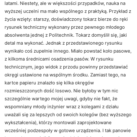
latami. Niestety, ale w większości przypadków, nauka na
wyższej uczelni ma mało wspólnego z praktyką. Przykład z
życia wzięty: starszy, doświadczony tokarz bierze do ręki
rysunek techniczny wykonany przez pewnego młodego
absolwenta jednej z Politechnik. Tokarz domyślił się, jaki
detal ma wykonać. Jednak z przedstawionego rysunku
wynikało coś zupełnie innego. Miało powstać koło pasowe,
z kilkoma średnicami osadzenia pasów. W rysunku
technicznym, jego widok z przodu powinny przedstawiać
okręgi ustawione na wspólnym środku. Zamiast tego, na
kartce papieru znalazło się kilka okręgów
rozmieszczonych dość losowo. Nie byłoby w tym nic
szczególnie wartego mojej uwagi, gdyby nie fakt, że
wspomniany młody inżynier wraz z kolegami z działu
uważali się za lepszych od swoich kolegów (bez wyższego
wykształcenia), którzy montowali zaprojektowane
wcześniej podzespoły w gotowe urządzenia. I tak panowie