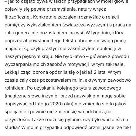
– jak to często bywa w takich przypadkach w mojej głowie
pojawiły się pewne przemyślenia, natury wręcz
filozoficznej. Konkretnie zacząłem rozmyślać o relacji
pomiędzy wykształceniem (zwłaszcza wyższym) a pracą na
roli i generalnie pozostaniem na wsi. W tygodniu, który
poprzedził powstanie tego tekstu obroniłem swoją pracę
magisterką, czyli praktycznie zakończyłem edukację w
naszym pięknym kraju. Nie było łatwo – głównie z powodu
wyczerpania moich zasobów motywacji w tym zakresie.
Lekką licząc, obrona opóźniła się o jakieś 2 lata. W tym
czasie cały czas pozostawałem m. in. aktywnym zawodowo
rolnikiem. Po uzyskaniu kolejnego tytułu zawodowego
(magiczne słowo inżynier przed nazwiskiem mogę sobie
dopisywać od lutego 2020 roku) nie zmieniło się to jakoś
specjalnie i pewnie nie zmieni się w nadchodzącej
przyszłości. Także rodzi się pytanie: czy było warto iść na
studia? W moim przypadku odpowiedź brzmi: jasne, że tak!