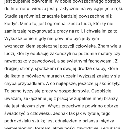
jest zupełnie odwrotnie. W dobie powszechnego dostępu
do Internetu, wiedza jest praktycznie na wyciągnięcie ręki.
Studia są również znacznie bardziej powszechne niż
kiedyś. Mimo to, jest ogromna rzesza ludzi, którzy nie
zamierzają rezygnować z pracy na roli. I chwała im za to.
Wykształcenie nigdy nie powinno być jedynym
wyznacznikiem społecznej pozycji człowieka. Znam wielu
ludzi, którzy edukację zakończyli na poziomie matury czy
nawet szkoły zawodowej, a są świetnymi fachowcami. Z
drugiej strony, spotkałem na swojej drodze osoby, które
delikatnie mówiąc w murach uczelni wyższej znalazły się
chyba przypadkiem. A co najlepsze, jeszcze ją skończyły.
To samo tyczy się pracy w gospodarstwie. Osobiście
uważam, że łączenie jej z pracą w zupełnie innej branży
nie jest niczym złym. Wręcz przeciwnie powinno dobrze
świadczyć o człowieku. Jednak tak jak w tytule, tego
podrozdziału sztuką jest odnalezienie balansu między
wymienionymi formami aktywności zawodowej i edukacji.