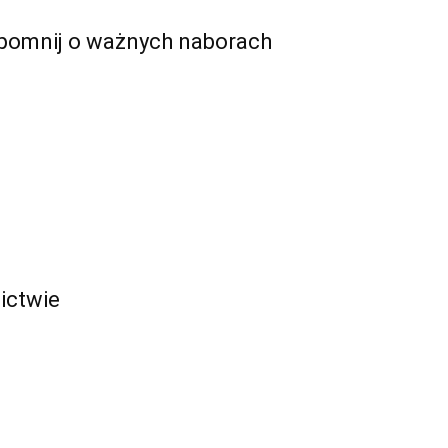
zapomnij o ważnych naborach
nictwie