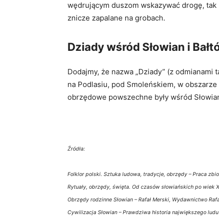
wędrującym duszom wskazywać drogę, tak by 
znicze zapalane na grobach.
Dziady wśród Słowian i Bałt
Dodajmy, że nazwa „Dziady” (z odmianami ta
na Podlasiu, pod Smoleńskiem, w obszarze ba
obrzędowe powszechne były wśród Słowian i
Źródła:
Folklor polski. Sztuka ludowa, tradycje, obrzędy – Praca z
Rytuały, obrzędy, święta. Od czasów słowiańskich po wiek X
Obrzędy rodzinne Słowian – Rafał Merski, Wydawnictwo Rafał
Cywilizacja Słowian – Prawdziwa historia największego ludu