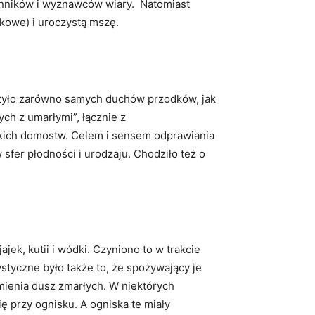
enników i wyznawców wiary. Natomiast
kowe) i uroczystą mszę.
yczyło zarówno samych duchów przodków, jak
ch z umarłymi”, łącznie z
kich domostw. Celem i sensem odprawiania
fer płodności i urodzaju. Chodziło też o
ek, kutii i wódki. Czyniono to w trakcie
tyczne było także to, że spożywający je
rmienia dusz zmarłych. W niektórych
 przy ognisku. A ogniska te miały