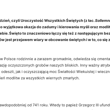
Facebook
X
WhatsApp
Copy URL
 dzień, czyli Uroczystość Wszystkich Świętych (z łac.
Sollemn
to wyjątkowa okazja do zadumy i kierowania myśli oraz modl
niebie. Święto to znaczeniowo łączy się też z następującym 
ów jest przejawem wiary w obcowanie świętych i w to
,
co się 
 – w Polsce rodzinnie a zarazem gromadnie, odwiedza się cmenta
kazję oczyszczonych grobów naszych bliskich. Inny ważny atrybu
odeszli, jak i oczyszczającą moc Światłości Wiekuistej i wiecz
ień modlitw za wszystkich wiernych zmarłych.
awdopodobniej od 741 roku. Wtedy to papież Grzegorz III ufund