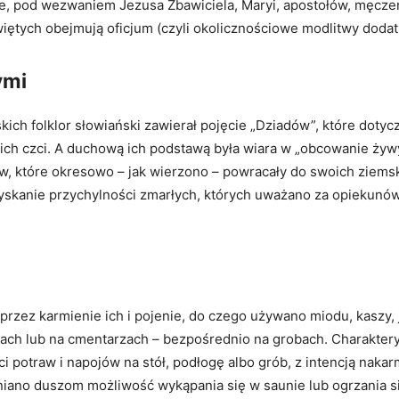
nie, pod wezwaniem Jezusa Zbawiciela, Maryi, apostołów, męcz
iętych obejmują oficjum (czyli okolicznościowe modlitwy dodat
ymi
ich folklor słowiański zawierał pojęcie „Dziadów”, które dot
 ich czci. A duchową ich podstawą była wiara w „obcowanie żywy
, które okresowo – jak wierzono – powracały do swoich ziems
skanie przychylności zmarłych, których uważano za opiekunów s
ez karmienie ich i pojenie, do czego używano miodu, kaszy, jaj
h lub na cmentarzach – bezpośrednio na grobach. Charakterys
ci potraw i napojów na stół, podłogę albo grób, z intencją naka
iano duszom możliwość wykąpania się w saunie lub ogrzania się