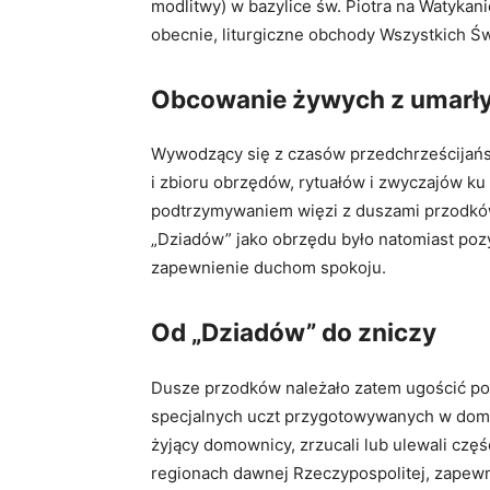
modlitwy) w bazylice św. Piotra na Watyka
obecnie, liturgiczne obchody Wszystkich Św
Obcowanie żywych z umarł
Wywodzący się z czasów przedchrześcijańsk
i zbioru obrzędów, rytuałów i zwyczajów ku
podtrzymywaniem więzi z duszami przodków
„Dziadów” jako obrzędu było natomiast pozy
zapewnienie duchom spokoju.
Od „Dziadów” do zniczy
Dusze przodków należało zatem ugościć poprz
specjalnych uczt przygotowywanych w domac
żyjący domownicy, zrzucali lub ulewali częś
regionach dawnej Rzeczypospolitej, zapewn