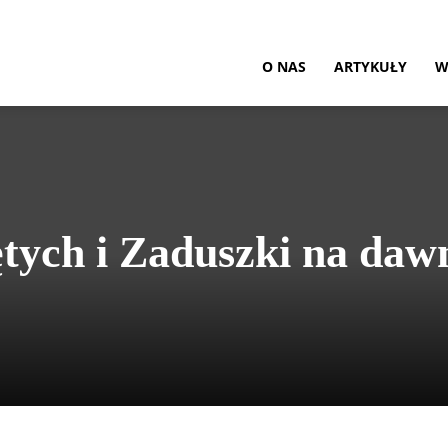
O NAS
ARTYKUŁY
W
tych i Zaduszki na daw