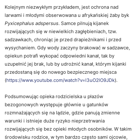
Kolejnym niezwykłym przykładem, jest ochrona nad
larwami i młodymi obserwowana u afrykańskiej żaby byk
Pyxicephalus adspersus
. Samce pilnują kijanek
rozwijających się w niewielkich zagłębieniach, tzw.
sadzawkach, chroniąc je przed drapieżnikami i przed
wysychaniem. Gdy wody zaczyny brakować w sadzawce,
opiekun potrafi wykopać odpowiedni kanał, tak by
uzupełnić jej brak, lub by udrożnić kanał, którym kijanki
przedostaną się do nowego bezpiecznego miejsca
(
https://www.youtube.com/watch?v=l3uO2lO9JDk
).
Podsumowując opieka rodzicielska u płazów
bezogonowych występuje głównie u gatunków
rozmnażających się na lądzie, gdzie panują zmienne
warunki i istnieje duże ryzyko nieprzetrwania
rozwijających się bez opieki młodych osobników. W takim
środowisku rodzice, w tym bardzo często sami ojcowie,