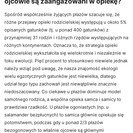
ojcowie są zaangażowani w opiekę?
Spośród współcześnie żyjących płazów szacuje się, że
różne przejawy opieki rodzicielskiej występują u około 5%
opisanych gatunków (tj. u ponad 400 gatunków) z
przynajmniej 31 rodzin i różnych rzędów występujących na
różnych kontynentach. Oznacza to, że strategia opieki
rodzicielskiej wykształciła się wielokrotnie i niezależnie w
toku ewolucji. Pięć procent to stosunkowo niewiele jednak
należy wziąć pod uwagę, że nasza znajomość ekologii
wielu egzotycznych gatunków jest niewielka, dlatego
udział tego typu zachowań jest niewątpliwie znacznie
niedoszacowany. Co ciekawe u płazów dominuje model
samotnego rodzica, a wspólna opieka samca i samicy to
prawdziwa rzadkość. U płazów ogoniastych (np. u
salamander bezpłucnych) to samica głównie opiekuje się
potomstwem, podczas gdy u ponad 2/3 płazów
bezogonowych to właśnie ojcowie są głównymi