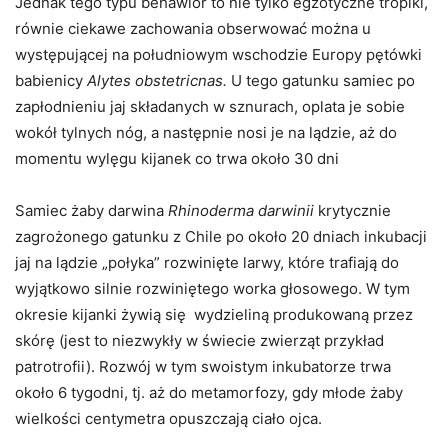
Jednak tego typu behawior to nie tylko egzotyczne tropiki,
równie ciekawe zachowania obserwować można u
występującej na południowym wschodzie Europy pętówki
babienicy
Alytes obstetricnas.
U tego gatunku samiec po
zapłodnieniu jaj składanych w sznurach, oplata je sobie
wokół tylnych nóg, a następnie nosi je na lądzie, aż do
momentu wylęgu kijanek co trwa około 30 dni
Samiec żaby darwina
Rhinoderma darwinii
krytycznie
zagrożonego gatunku z Chile po około 20 dniach inkubacji
jaj na lądzie „połyka” rozwinięte larwy, które trafiają do
wyjątkowo silnie rozwiniętego worka głosowego. W tym
okresie kijanki żywią się wydzieliną produkowaną przez
skórę (jest to niezwykły w świecie zwierząt przykład
patrotrofii). Rozwój w tym swoistym inkubatorze trwa
około 6 tygodni, tj. aż do metamorfozy, gdy młode żaby
wielkości centymetra opuszczają ciało ojca.