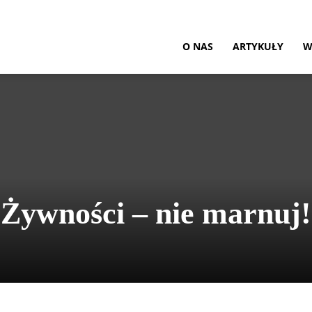
ultura
O NAS
ARTYKUŁY
W
Żywności – nie marnuj!