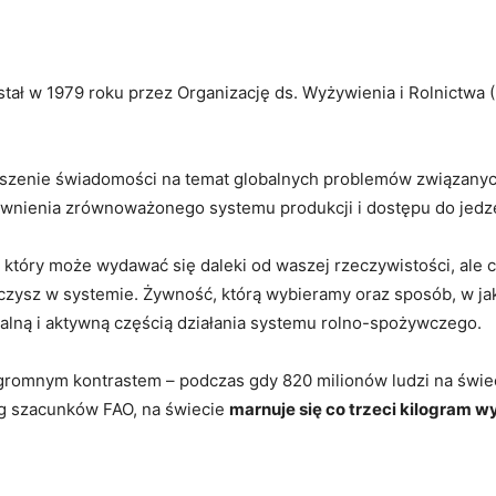
Facebook
X
WhatsApp
Copy URL
ał w 1979 roku przez Organizację ds. Wyżywienia i Rolnictwa 
szenie świadomości na temat globalnych problemów związanyc
nienia zrównoważonego systemu produkcji i dostępu do jedze
który może wydawać się daleki od waszej rzeczywistości, ale c
iczysz w systemie. Żywność, którą wybieramy oraz sposób, w ja
alną i aktywną częścią działania systemu rolno-spożywczego.
romnym kontrastem – podczas gdy 820 milionów ludzi na świec
ug szacunków FAO, na świecie
marnuje się co trzeci kilogram 