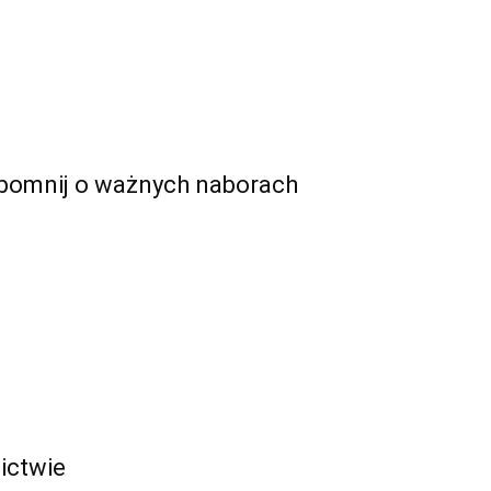
zapomnij o ważnych naborach
nictwie