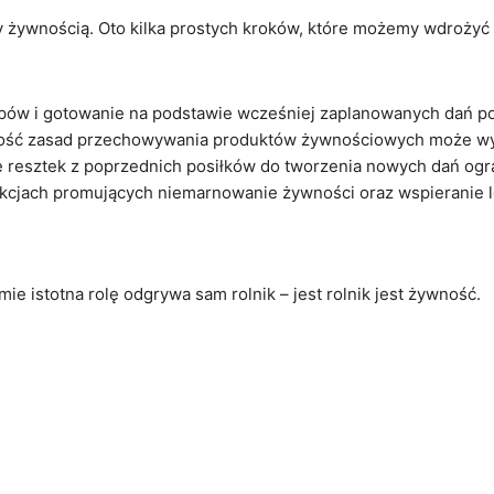
y żywnością. Oto kilka prostych kroków, które możemy wdrożyć
kupów i gotowanie na podstawie wcześniej zaplanowanych dań p
ść zasad przechowywania produktów żywnościowych może wydł
resztek z poprzednich posiłków do tworzenia nowych dań ogra
w akcjach promujących niemarnowanie żywności oraz wspierani
e istotna rolę odgrywa sam rolnik – jest rolnik jest żywność.