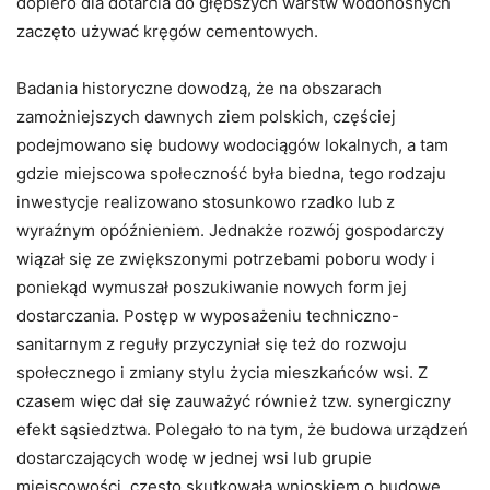
dopiero dla dotarcia do głębszych warstw wodonośnych
zaczęto używać kręgów cementowych.
Badania historyczne dowodzą, że na obszarach
zamożniejszych dawnych ziem polskich, częściej
podejmowano się budowy wodociągów lokalnych, a tam
gdzie miejscowa społeczność była biedna, tego rodzaju
inwestycje realizowano stosunkowo rzadko lub z
wyraźnym opóźnieniem. Jednakże rozwój gospodarczy
wiązał się ze zwiększonymi potrzebami poboru wody i
poniekąd wymuszał poszukiwanie nowych form jej
dostarczania. Postęp w wyposażeniu techniczno-
sanitarnym z reguły przyczyniał się też do rozwoju
społecznego i zmiany stylu życia mieszkańców wsi. Z
czasem więc dał się zauważyć również tzw. synergiczny
efekt sąsiedztwa. Polegało to na tym, że budowa urządzeń
dostarczających wodę w jednej wsi lub grupie
miejscowości, często skutkowała wnioskiem o budowę