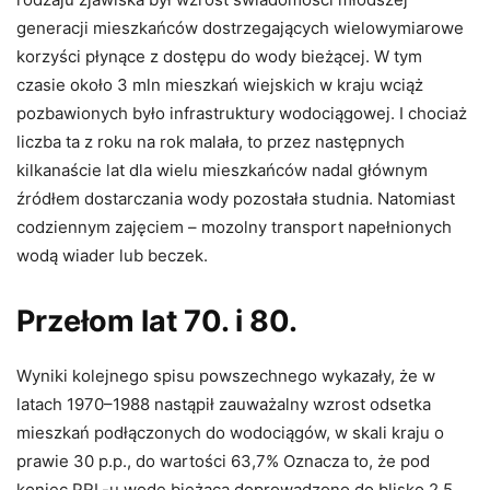
generacji mieszkańców dostrzegających wielowymiarowe
korzyści płynące z dostępu do wody bieżącej. W tym
czasie około 3 mln mieszkań wiejskich w kraju wciąż
pozbawionych było infrastruktury wodociągowej. I chociaż
liczba ta z roku na rok malała, to przez następnych
kilkanaście lat dla wielu mieszkańców nadal głównym
źródłem dostarczania wody pozostała studnia. Natomiast
codziennym zajęciem – mozolny transport napełnionych
wodą wiader lub beczek.
Przełom lat 70. i 80.
Wyniki kolejnego spisu powszechnego wykazały, że w
latach 1970–1988 nastąpił zauważalny wzrost odsetka
mieszkań podłączonych do wodociągów, w skali kraju o
prawie 30 p.p., do wartości 63,7% Oznacza to, że pod
koniec PRL-u wodę bieżącą doprowadzono do blisko 2,5