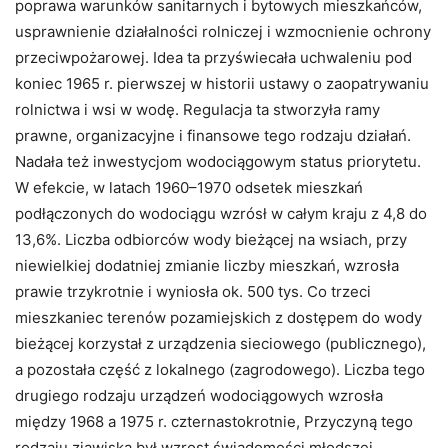
poprawa warunków sanitarnych i bytowych mieszkańców,
usprawnienie działalności rolniczej i wzmocnienie ochrony
przeciwpożarowej. Idea ta przyświecała uchwaleniu pod
koniec 1965 r. pierwszej w historii ustawy o zaopatrywaniu
rolnictwa i wsi w wodę. Regulacja ta stworzyła ramy
prawne, organizacyjne i finansowe tego rodzaju działań.
Nadała też inwestycjom wodociągowym status priorytetu.
W efekcie, w latach 1960–1970 odsetek mieszkań
podłączonych do wodociągu wzrósł w całym kraju z 4,8 do
13,6%. Liczba odbiorców wody bieżącej na wsiach, przy
niewielkiej dodatniej zmianie liczby mieszkań, wzrosła
prawie trzykrotnie i wyniosła ok. 500 tys. Co trzeci
mieszkaniec terenów pozamiejskich z dostępem do wody
bieżącej korzystał z urządzenia sieciowego (publicznego),
a pozostała część z lokalnego (zagrodowego). Liczba tego
drugiego rodzaju urządzeń wodociągowych wzrosła
między 1968 a 1975 r. czternastokrotnie, Przyczyną tego
rodzaju zjawiska był wzrost świadomości młodszej