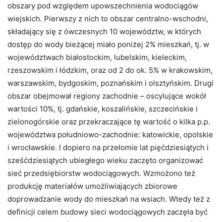
obszary pod względem upowszechnienia wodociągów
wiejskich. Pierwszy z nich to obszar centralno-wschodni,
składający się z ówczesnych 10 województw, w których
dostęp do wody bieżącej miało poniżej 2% mieszkań, tj. w
województwach białostockim, lubelskim, kieleckim,
rzeszowskim i łódzkim, oraz od 2 do ok. 5% w krakowskim,
warszawskim, bydgoskim, poznańskim i olsztyńskim. Drugi
obszar obejmował regiony zachodnie – oscylujące wokół
wartości 10%, tj. gdańskie, koszalińskie, szczecińskie i
zielonogórskie oraz przekraczające tę wartość o kilka p.p.
województwa południowo-zachodnie: katowickie, opolskie
i wrocławskie. I dopiero na przełomie lat pięćdziesiątych i
sześćdziesiątych ubiegłego wieku zaczęto organizować
sieć przedsiębiorstw wodociągowych. Wzmożono też
produkcję materiałów umożliwiających zbiorowe
doprowadzanie wody do mieszkań na wsiach. Wtedy też z
definicji celem budowy sieci wodociągowych zaczęła być