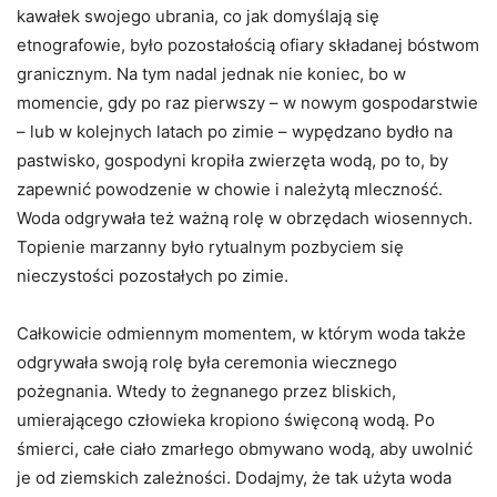
kawałek swojego ubrania, co jak domyślają się
etnografowie, było pozostałością ofiary składanej bóstwom
granicznym. Na tym nadal jednak nie koniec, bo w
momencie, gdy po raz pierwszy – w nowym gospodarstwie
– lub w kolejnych latach po zimie – wypędzano bydło na
pastwisko, gospodyni kropiła zwierzęta wodą, po to, by
zapewnić powodzenie w chowie i należytą mleczność.
Woda odgrywała też ważną rolę w obrzędach wiosennych.
Topienie marzanny było rytualnym pozbyciem się
nieczystości pozostałych po zimie.
Całkowicie odmiennym momentem, w którym woda także
odgrywała swoją rolę była ceremonia wiecznego
pożegnania. Wtedy to żegnanego przez bliskich,
umierającego człowieka kropiono święconą wodą. Po
śmierci, całe ciało zmarłego obmywano wodą, aby uwolnić
je od ziemskich zależności. Dodajmy, że tak użyta woda