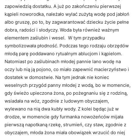
zapowiedzią dostatku. A już po zakończeniu pierwszej
kąpieli noworodka, należało wylać zużytą wodę pod jabłoń
albo gruszę, po to, by zagwarantować dziecku życie pełne
dobra, radości i słodyczy. Woda była również ważnym
elementem zaślubin i wesel. W tym przypadku
symbolizowała płodność. Podczas tego rodzaju obrzędów
młodą parę poddawano rytualnym ablucjom i kąpielom.
Natomiast po zaślubinach młodej pannie lano wodę na
oczy lub nią ją pojono, co miało zapewnić macierzyństwo i
dostatek w domostwie. Na tym jednak nie koniec
weselnych przygód panny młodej z wodą, bo w momencie,
gdy świeżo upieczona żona, po pożegnaniu się z rodziną,
wsiadała na wóz, zgodnie z ludowym obyczajem,
wylewano na nią dwa kubły wody. Z kolei będąc już w
drodze, w momencie gdy furmanka nowożeńców mijała
pierwszą napotkaną rzekę, strumień, czy staw, zgodnie z
obyczajem, młoda żona miała obowiązek wrzucić do niej