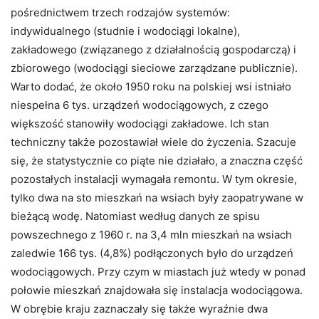
pośrednictwem trzech rodzajów systemów:
indywidualnego (studnie i wodociągi lokalne),
zakładowego (związanego z działalnością gospodarczą) i
zbiorowego (wodociągi sieciowe zarządzane publicznie).
Warto dodać, że około 1950 roku na polskiej wsi istniało
niespełna 6 tys. urządzeń wodociągowych, z czego
większość stanowiły wodociągi zakładowe. Ich stan
techniczny także pozostawiał wiele do życzenia. Szacuje
się, że statystycznie co piąte nie działało, a znaczna część
pozostałych instalacji wymagała remontu. W tym okresie,
tylko dwa na sto mieszkań na wsiach były zaopatrywane w
bieżącą wodę. Natomiast według danych ze spisu
powszechnego z 1960 r. na 3,4 mln mieszkań na wsiach
zaledwie 166 tys. (4,8%) podłączonych było do urządzeń
wodociągowych. Przy czym w miastach już wtedy w ponad
połowie mieszkań znajdowała się instalacja wodociągowa.
W obrębie kraju zaznaczały się także wyraźnie dwa