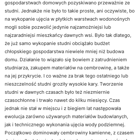
gospodarstwach domowych pozyskiwano przeważnie ze
studni. Jednakże nie było to takie proste, ani oczywiste, bo
na wykopanie ujęcia w płytkich warstwach wodonośnych
mogli sobie pozwolić jedynie najzamożniejsi lub
najzaradniejsi mieszkańcy dawnych wsi. Było tak dlatego,
że już samo wykopanie studni obciążało budżet
chłopskiego gospodarstwa niewiele mniej niż budowa
domu. Działanie to wiązało się bowiem z zatrudnieniem
studniarza, zakupem materiałów na cembrowinę, a także
na jej przykrycie. I co ważne za brak tego ostatniego lub
nieszczelność studni groziły wysokie kary. Tworzenie
studni w dawnych czasach było też niezmiernie
czasochłonne i trwało nawet do kilku miesięcy. Czas
jednak nie stał w miejscu i z biegiem lat następowała
ewolucja zarówno używanych materiałów budowlanych,
jak i technicznego wykonania ujęcia wody podziemnej.
Początkowo dominowały cembrowiny kamienne, z czasem