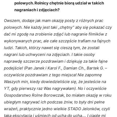
polowych. Rolnicy chętnie biorą udział w takich
nagraniach i zdjęciach?
Owszem, dodaje jak mam okazję posty z różnych prac
polowych. Nie każdy jest taki „chętny” aby się pokazać czy
dać mi zgodę na zrobienie zdjęć lub nagranie filmików z
wykonywanych prac, ale całe szczęście trafiam na fajnych
ludzi. Takich, którzy nawet się cieszą tym, że zostali
nagrani lub uchwyceni na zdjęciach. I takie osoby
naprawdę szczerze pozdrawiam i dziękuję za takie fajne
podejście! (Pan Janek i Karol F., Damian Ch., Bartek G. –
oczywiście pozdrawiam z tego miejsca! Nie zapomnę
Waszych min, kiedy dowiedzieliście się, że jesteście na
YT, gdy pierwszy raz Was nagrywałam). No i oczywiście
Gospodarstwo Rolne Borowczak, bo miałam okazję w roku
ubiegłym nagrywać ich podczas żniw, to były dni pełne
wrażeń, praktycznie jedno wielkie STADO Jelonków, czyli
taka ekscytacja i uśmiech od ucha do ucha…. I ciągle mi