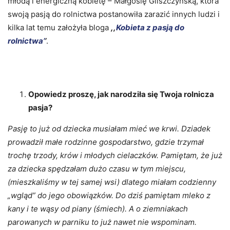
młodą i energiczną kobietę – Małgosię Gliszczyńską, która
swoją pasją do rolnictwa postanowiła zarazić innych ludzi i
kilka lat temu założyła bloga
,,
Kobieta z pasją do
rolnictwa’
’
.
Opowiedz proszę, jak narodziła się Twoja rolnicza
pasja?
Pasję to już od dziecka musiałam mieć we krwi. Dziadek
prowadził małe rodzinne gospodarstwo, gdzie trzymał
trochę trzody, krów i młodych cielaczków. Pamiętam, że już
za dziecka spędzałam dużo czasu w tym miejscu,
(mieszkaliśmy w tej samej wsi) dlatego miałam codzienny
„wgląd” do jego obowiązków. Do dziś pamiętam mleko z
kany i te wąsy od piany (śmiech). A o ziemniakach
parowanych w parniku to już nawet nie wspominam.