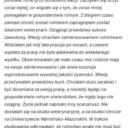
pilnować mnie przy odrabianiu lekcji. Zaczęłam się uczyć
coraz lepiej, co wiązało się z tym, że coraz mniej
pomagałam w gospodarstwie rolnym. Z biegiem czasu
zamiast chcieć zostać rolnikiem zapragnęłam zostać
lekarzem weterynarii. Osiągnąć prawdziwy sukces
zawodowy. Wtedy straciłam zainteresowaniem rolnictwem.
Widziałam jak mój tata pracuje po nocach, a czasem
wypłata za pracę nie była adekwatna do wkładanego
wysiłku. Obserwowałam jak mało czasu moi rodzice mają
na swoje zainteresowania i jak wiele kosztuje
wyprodukowanie wysokiej jakości żywności. Wtedy
przeżywałam prawdziwy bunt. Chciałam dużo zarabiać i
być doceniana za swoją pracę, a niestety będąc na
gospodarstwie rolnym stwierdziłam, że nigdy tego nie
osiągnę. Życie jednak napisało inny scenariusz. Nie
dostałam się na studia weterynaryjne, a na studia rolnicze
na Uniwersytecie Warmińsko-Mazurskim. W trakcie
studiowania odkrywałam, że rolnictwo wcale nie musi być