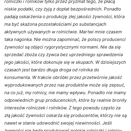
rolniczki i rolników tylko przez pryzmat tego, że płacą
niskie podatki, czy żyją z dopłat bezpośrednich. Ponadto
padają oskarżenia o produkcję złej jakości żywności, która
ma być skażona pozostałościami po substancjach
aktywnych używanych w rolnictwie. Martwi mnie czasem
taka nagonka. Nie można zapominać, że polscy producenci
żywności są objęci rygorystycznymi normami. Nie da się
sprzedać zboża czy żywca bez uprzedniego sprawdzenia
jego jakości, które dokonuje się w skupach. W dzisiejszych
czasach jest bardzo długa droga od rolnika do
konsumenta. W trakcie obróbki przez przetwórnie jakość
wyprodukowanych przez nas produktów może się zepsuć,
na co już, my rolnicy, nie mamy wpływu. Ponadto nie mamy
odpowiednich grup producenckich, które by realnie broniły
interesów rolniczek i rolników. Z tego powodu często za
złą jakość żywności oskarża się producentów, którzy nie są
nawet w stanie udowodnić swojej niewinności. Jeśli
żywności nie będą produkować polskie rolniczki i rolnicy,