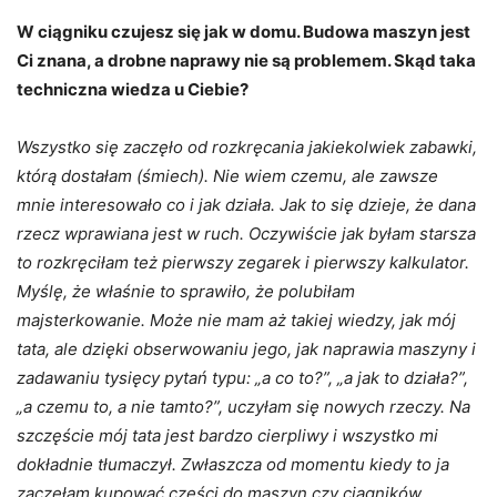
W ciągniku czujesz się jak w domu. Budowa maszyn jest
Ci znana, a drobne naprawy nie są problemem. Skąd taka
techniczna wiedza u Ciebie?
Wszystko się zaczęło od rozkręcania jakiekolwiek zabawki,
którą dostałam (śmiech). Nie wiem czemu, ale zawsze
mnie interesowało co i jak działa. Jak to się dzieje, że dana
rzecz wprawiana jest w ruch. Oczywiście jak byłam starsza
to rozkręciłam też pierwszy zegarek i pierwszy kalkulator.
Myślę, że właśnie to sprawiło, że polubiłam
majsterkowanie. Może nie mam aż takiej wiedzy, jak mój
tata, ale dzięki obserwowaniu jego, jak naprawia maszyny i
zadawaniu tysięcy pytań typu: „a co to?”, „a jak to działa?”,
„a czemu to, a nie tamto?”, uczyłam się nowych rzeczy. Na
szczęście mój tata jest bardzo cierpliwy i wszystko mi
dokładnie tłumaczył. Zwłaszcza od momentu kiedy to ja
zaczęłam kupować części do maszyn czy ciągników.