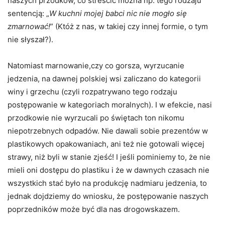
naszych przodków, co streścić można np. tego rodzaju
sentencją: „
W kuchni mojej babci nic nie mogło się
zmarnować!
” (Któż z nas, w takiej czy innej formie, o tym
nie słyszał?).
Natomiast marnowanie,czy co gorsza, wyrzucanie
jedzenia, na dawnej polskiej wsi zaliczano do kategorii
winy i grzechu (czyli rozpatrywano tego rodzaju
postępowanie w kategoriach moralnych). I w efekcie, nasi
przodkowie nie wyrzucali po świętach ton nikomu
niepotrzebnych odpadów. Nie dawali sobie prezentów w
plastikowych opakowaniach, ani też nie gotowali więcej
strawy, niż byli w stanie zjeść! I jeśli pominiemy to, że nie
mieli oni dostępu do plastiku i że w dawnych czasach nie
wszystkich stać było na produkcję nadmiaru jedzenia, to
jednak dojdziemy do wniosku, że postępowanie naszych
poprzedników może być dla nas drogowskazem.