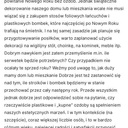
powitanie Nowego Roku bez ozdób. Jednak świąteczne
dekorowanie naszego domu lub mieszkania wcale nie musi
wiązać się z zakupem stosów foliowych łańcuchów i
plastikowych bombek, które najczęściej po Nowym Roku
trafiają na śmietnik. I na tej samej zasadzie jak planuje się
przygotowywanie posiłków, warto zaplanować użycie
dekoracji na wigilijny stół, choinkę, na kominek, meble itp.
Dobrym nawykiem jest zatem przemyślenie m.in. ile
serwetek będzie potrzebnych? Czy przypadkiem nie
ocalały te sprzed roku? Weźmy pod uwagę to, jak duży
mamy dom lub mieszkanie Dobrze jest też zastanowić się
nad tym, ile stroików i bombek będziemy w stanie
przechować przez cały następny rok. Przede wszystkim
jednak dobrze jest odpowiedzieć sobie na pytanie, czy
rzeczywiście plastikowe i „kupne” ozdoby są spełnieniem
naszych estetycznych marzeń. I w tym kontekście (na
szczęście), coraz większej liczbie osób, i to w bardzo
różnym wieku, najwięcej radości i satysfakcji przynosić