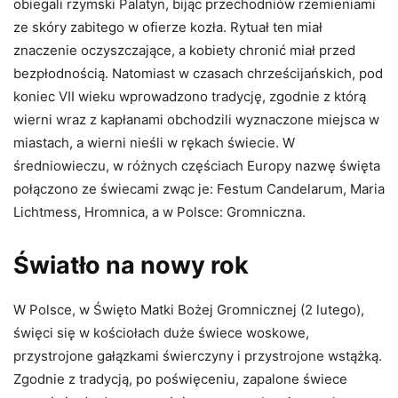
obiegali rzymski Palatyn, bijąc przechodniów rzemieniami
ze skóry zabitego w ofierze kozła. Rytuał ten miał
znaczenie oczyszczające, a kobiety chronić miał przed
bezpłodnością. Natomiast w czasach chrześcijańskich, pod
koniec VII wieku wprowadzono tradycję, zgodnie z którą
wierni wraz z kapłanami obchodzili wyznaczone miejsca w
miastach, a wierni nieśli w rękach świecie. W
średniowieczu, w różnych częściach Europy nazwę święta
połączono ze świecami zwąc je: Festum Candelarum, Maria
Lichtmess, Hromnica, a w Polsce: Gromniczna.
Światło na nowy rok
W Polsce, w Święto Matki Bożej Gromnicznej (2 lutego),
święci się w kościołach duże świece woskowe,
przystrojone gałązkami świerczyny i przystrojone wstążką.
Zgodnie z tradycją, po poświęceniu, zapalone świece