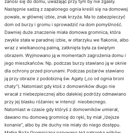
zanosi się do domu, uważając przy tym by nie zgasły.
Następnie sadzą z zapalonego ognia kreśli się na domowej
powale, w głównej izbie, znak krzyża. Ma to zabezpieczyć
dom od burzy i gromu i sprowadzić na dom pomyślność.
Dawniej duże znaczenie miała domowa gromnica, która
zwykle stała w paradnej izbie, w ołtarzyku we flakonie, albo
wraz z wielkanocną palmą, zatknięta była za świętym
obrazem. Wyjmowano ją w momentach zagrożenia domu i
jego mieszkańców. Np. podczas burzy stawiano ją w oknie
dla ochrony przed piorunami. Podczas pożarów stawiano
ją przy obrazie z podobizną św. Agaty („co od ognia broni
chaty”). Natomiast gdy ktoś z domowników długo nie
wracał z niebezpiecznej albo dalekiej podróży odmawiano
przy jej blasku różaniec w intencji nieobecnego.
Natomiast w czasie gdy któryś z domowników umierał,
dawano mu domową gromnicę do ręki, by miał „lżejsze
konanie”, albo by złe duchy nie miały do niego dostępu.
Matkę Bożą Gromniczną nazywano też patronką wilków.