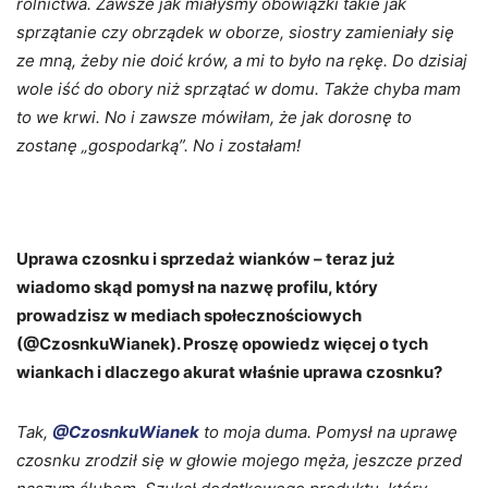
rolnictwa. Zawsze jak miałyśmy obowiązki takie jak
sprzątanie czy obrządek w oborze, siostry zamieniały się
ze mną, żeby nie doić krów, a mi to było na rękę. Do dzisiaj
wole iść do obory niż sprzątać w domu. Także chyba mam
to we krwi. No i zawsze mówiłam, że jak dorosnę to
zostanę „gospodarką”. No i zostałam!
Uprawa czosnku i sprzedaż wianków – teraz już
wiadomo skąd pomysł na nazwę profilu, który
prowadzisz w mediach społecznościowych
(@CzosnkuWianek). Proszę opowiedz więcej o tych
wiankach i dlaczego akurat właśnie uprawa czosnku?
Tak,
@CzosnkuWianek
to moja duma. Pomysł na uprawę
czosnku zrodził się w głowie mojego męża, jeszcze przed