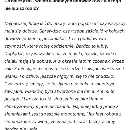
Co należy do Twoich ulubionych obowiązków? A czego
nie lubisz robić?
Najbardziej lubię iść do obory rano, popatrzeć czy wszyscy
mają się dobrze. Sprawdzić, czy trzeba zaścielić w kojcach,
dowieźć jedzenia, pozamiatać. To są podstawowe
czynności, które robię codziennie. Bardzo to lubię.
Doglądać, czy wszystkie nasze mamki, byczki, jałówki i
cielaki mają się dobrze. A w okresie letnim czosnek. Przez
całe 3 miesiące dzień w dzień siedzę i zawijam warkocze i
wianki. I o dziwo, jeszcze nigdy mi się to nie znudziło.
Czasem się śmieję, że ta słynna piosenka o samotnym
zawijaniu wianków, była stworzona dla mnie. Ale mi to
pasuje! J Lepsze to niż siedzenie za biurkiem w
klimatyzowanym pomieszczeniu. Najmniej lubię pracę z
ziemniakami, jest strasznie monotonna, i jak jest robota z
ziemniakami, to wiem, że zima jest coraz bliżej, a zimy
bardzo nie lubię.