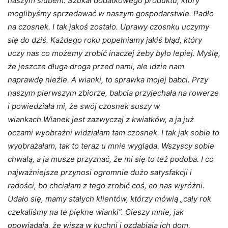
naszym ślubem. Szukał dodatkowego produktu, który
moglibyśmy sprzedawać w naszym gospodarstwie. Padło
na czosnek. I tak jakoś zostało. Uprawy czosnku uczymy
się do dziś. Każdego roku popełniamy jakiś błąd, który
uczy nas co możemy zrobić inaczej żeby było lepiej. Myślę,
że jeszcze długa droga przed nami, ale idzie nam
naprawdę nieźle. A wianki, to sprawka mojej babci. Przy
naszym pierwszym zbiorze, babcia przyjechała na rowerze
i powiedziała mi, że swój czosnek suszy w
wiankach.Wianek jest zazwyczaj z kwiatków, a ja już
oczami wyobraźni widziałam tam czosnek. I tak jak sobie to
wyobrażałam, tak to teraz u mnie wygląda. Wszyscy sobie
chwalą, a ja musze przyznać, że mi się to też podoba. I co
najważniejsze przynosi ogromnie dużo satysfakcji i
radości, bo chciałam z tego zrobić coś, co nas wyróżni.
Udało się, mamy stałych klientów, którzy mówią „cały rok
czekaliśmy na te piękne wianki”. Cieszy mnie, jak
opowiadają, że wiszą w kuchni i ozdabiają ich dom.