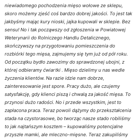
niewiadomego pochodzenia mięso wołowe ze sklepu,
skoro możemy zjeść coś bardzo dobrej jakości. To jest tak
jakbyśmy mając kury nioski, jajka kupowali w sklepie. Bez
sensu! No i tak począwszy od zgłoszenia w Powiatowej
Weterynarii do Rolniczego Handlu Detalicznego,
skończywszy na przygotowaniu pomieszczenia do
rozbiórki tego mięsa, zajmujemy się tym już od pół roku.
Od początku bydło zawozimy do sprawdzonej ubojni, z
której odbieramy ćwiartki . Mięso dzielimy u nas wedle
życzenia klientów. Na razie idzie nam dobrze,
zainteresowanie jest spore. Pracy dużo, ale czujemy
satysfakcję, gdy klienci piszą i chwalą za jakość mięsa. To
przynosi dużo radości. No i przede wszystkim, jest to
zapłacona praca. Teraz powoli dążymy do przekształcenia
stada na czystorasowe, bo tworząc nasze stado robiliśmy
to jak najtańszym kosztem – kupowaliśmy potencjalne
przyszłe mamki, ale mleczno-mięsne. Teraz zakupiliśmy