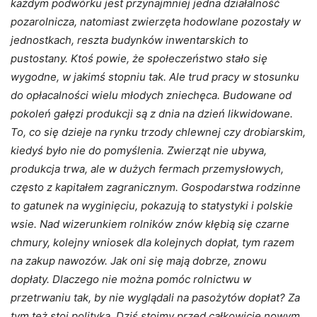
każdym podwórku jest przynajmniej jedna działalność
pozarolnicza, natomiast zwierzęta hodowlane pozostały w
jednostkach, reszta budynków inwentarskich to
pustostany. Ktoś powie, że społeczeństwo stało się
wygodne, w jakimś stopniu tak. Ale trud pracy w stosunku
do opłacalności wielu młodych zniechęca. Budowane od
pokoleń gałęzi produkcji są z dnia na dzień likwidowane.
To, co się dzieje na rynku trzody chlewnej czy drobiarskim,
kiedyś było nie do pomyślenia. Zwierząt nie ubywa,
produkcja trwa, ale w dużych fermach przemysłowych,
często z kapitałem zagranicznym. Gospodarstwa rodzinne
to gatunek na wyginięciu, pokazują to statystyki i polskie
wsie. Nad wizerunkiem rolników znów kłębią się czarne
chmury, kolejny wniosek dla kolejnych dopłat, tym razem
na zakup nawozów. Jak oni się mają dobrze, znowu
dopłaty. Dlaczego nie można pomóc rolnictwu w
przetrwaniu tak, by nie wyglądali na pasożytów dopłat? Za
tym też stoi polityka. Dziś stoimy przed całkowicie nowym