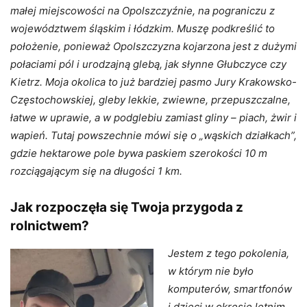
małej miejscowości na Opolszczyźnie, na pograniczu z
województwem śląskim i łódzkim. Muszę podkreślić to
położenie, ponieważ Opolszczyzna kojarzona jest z dużymi
połaciami pól i urodzajną glebą, jak słynne Głubczyce czy
Kietrz. Moja okolica to już bardziej pasmo Jury Krakowsko-
Częstochowskiej, gleby lekkie, zwiewne, przepuszczalne,
łatwe w uprawie, a w podglebiu zamiast gliny – piach, żwir i
wapień. Tutaj powszechnie mówi się o „wąskich działkach”,
gdzie hektarowe pole bywa paskiem szerokości 10 m
rozciągającym się na długości 1 km.
Jak rozpoczęła się Twoja przygoda z
rolnictwem?
Jestem z tego pokolenia,
w którym nie było
komputerów, smartfonów
i dzieci w okresie letnim