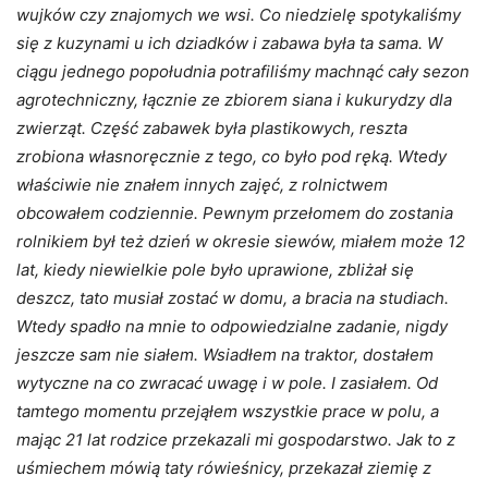
wujków czy znajomych we wsi. Co niedzielę spotykaliśmy
się z kuzynami u ich dziadków i zabawa była ta sama. W
ciągu jednego popołudnia potrafiliśmy machnąć cały sezon
agrotechniczny, łącznie ze zbiorem siana i kukurydzy dla
zwierząt. Część zabawek była plastikowych, reszta
zrobiona własnoręcznie z tego, co było pod ręką. Wtedy
właściwie nie znałem innych zajęć, z rolnictwem
obcowałem codziennie. Pewnym przełomem do zostania
rolnikiem był też dzień w okresie siewów, miałem może 12
lat, kiedy niewielkie pole było uprawione, zbliżał się
deszcz, tato musiał zostać w domu, a bracia na studiach.
Wtedy spadło na mnie to odpowiedzialne zadanie, nigdy
jeszcze sam nie siałem. Wsiadłem na traktor, dostałem
wytyczne na co zwracać uwagę i w pole. I zasiałem. Od
tamtego momentu przejąłem wszystkie prace w polu, a
mając 21 lat rodzice przekazali mi gospodarstwo. Jak to z
uśmiechem mówią taty rówieśnicy, przekazał ziemię z