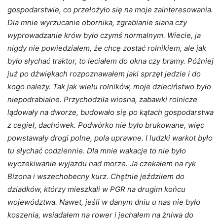
gospodarstwie, co przełożyło się na moje zainteresowania.
Dla mnie wyrzucanie obornika, zgrabianie siana czy
wyprowadzanie krów było czymś normalnym. Wiecie, ja
nigdy nie powiedziałem, że chcę zostać rolnikiem, ale jak
było słychać traktor, to leciałem do okna czy bramy. Później
już po dźwiękach rozpoznawałem jaki sprzęt jedzie i do
kogo należy. Tak jak wielu rolników, moje dzieciństwo było
niepodrabialne. Przychodziła wiosna, zabawki rolnicze
lądowały na dworze, budowało się po kątach gospodarstwa
z cegieł, dachówek. Podwórko nie było brukowane, więc
powstawały drogi polne, pola uprawne. I ludzki warkot było
tu słychać codziennie. Dla mnie wakacje to nie było
wyczekiwanie wyjazdu nad morze. Ja czekałem na ryk
Bizona i wszechobecny kurz. Chętnie jeździłem do
dziadków, którzy mieszkali w PGR na drugim końcu
województwa. Nawet, jeśli w danym dniu u nas nie było
koszenia, wsiadałem na rower i jechałem na żniwa do