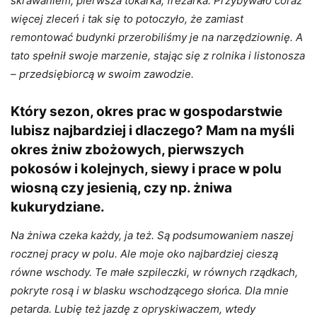
skrawaniem, pierwsza tokarka, frezarka. Przybywało coraz
więcej zleceń i tak się to potoczyło, że zamiast
remontować budynki przerobiliśmy je na narzędziownię. A
tato spełnił swoje marzenie, stając się z rolnika i listonosza
– przedsiębiorcą w swoim zawodzie.
Który sezon, okres prac w gospodarstwie
lubisz najbardziej i dlaczego? Mam na myśli
okres żniw zbożowych, pierwszych
pokosów i kolejnych, siewy i prace w polu
wiosną czy jesienią, czy np. żniwa
kukurydziane.
Na żniwa czeka każdy, ja też. Są podsumowaniem naszej
rocznej pracy w polu. Ale moje oko najbardziej cieszą
równe wschody. Te małe szpileczki, w równych rządkach,
pokryte rosą i w blasku wschodzącego słońca. Dla mnie
petarda. Lubię też jazdę z opryskiwaczem, wtedy