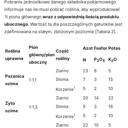
Pobranie jednostkowe danego składnika pokarmowego
informuje nas ile musi pobrać roślina, aby wyprodukować
1t plonu głównego
wraz z odpowiednią ilością produktu
ubocznego
.
Wartość ta dla poszczególnych gatunków jest
zdefiniowana na stałym, zbliżonym poziomie [Tabela 2].
Plon
Azot
Fosfor
Potas
Roślina
Część
główny/plon
uprawna
rośliny
P
O
K
O
N
2
5
2
uboczny
Ziarno
23
8
5
Pszenica
Słoma
7
3
15
1:1,1
ozima
1
5
2
10
Korzenie
Ziarno
20
14
22
Żyto
Słoma
5
3
16
1:1,3
ozime
1
5
2
10
Korzenie
Ziarno
22
10
5