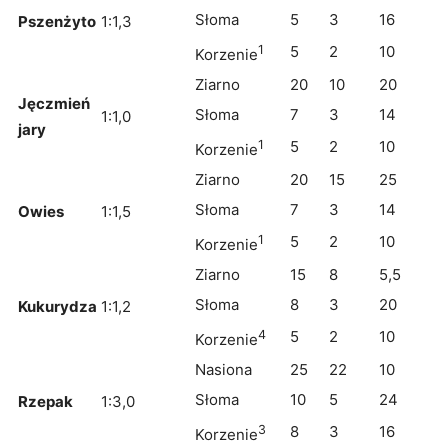
Słoma
5
3
16
Pszenżyto
1:1,3
1
5
2
10
Korzenie
Ziarno
20
10
20
Jęczmień
Słoma
7
3
14
1:1,0
jary
1
5
2
10
Korzenie
Ziarno
20
15
25
Słoma
7
3
14
Owies
1:1,5
1
5
2
10
Korzenie
Ziarno
15
8
5,5
Słoma
8
3
20
Kukurydza
1:1,2
4
5
2
10
Korzenie
Nasiona
25
22
10
Słoma
10
5
24
Rzepak
1:3,0
3
8
3
16
Korzenie