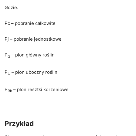
Gdzie:
Pc – pobranie całkowite
Pj – pobranie jednostkowe
P
– plon główny roślin
G
P
– plon uboczny roślin
U
P
– plon resztki korzeniowe
Rk
Przykład