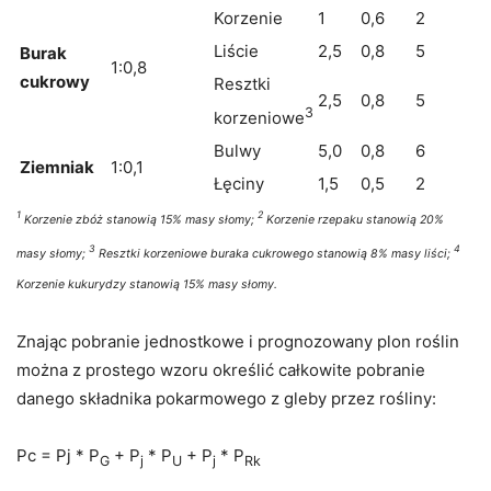
Korzenie
1
0,6
2
Liście
2,5
0,8
5
Burak
1:0,8
cukrowy
Resztki
2,5
0,8
5
3
korzeniowe
Bulwy
5,0
0,8
6
Ziemniak
1:0,1
Łęciny
1,5
0,5
2
1
2
Korzenie zbóż stanowią 15% masy słomy;
Korzenie rzepaku stanowią 20%
3
4
masy słomy;
Resztki korzeniowe buraka cukrowego stanowią 8% masy liści;
Korzenie kukurydzy stanowią 15% masy słomy.
Znając pobranie jednostkowe i prognozowany plon roślin
można z prostego wzoru określić całkowite pobranie
danego składnika pokarmowego z gleby przez rośliny:
Pc = Pj * P
+ P
* P
+ P
* P
G
j
U
j
Rk