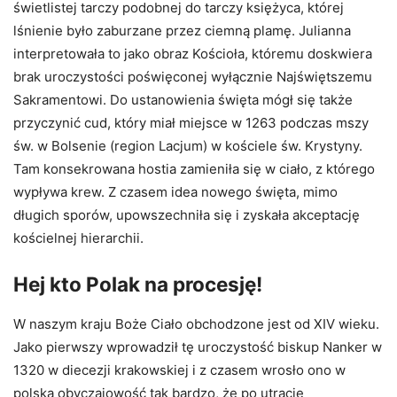
świetlistej tarczy podobnej do tarczy księżyca, której
lśnienie było zaburzane przez ciemną plamę. Julianna
interpretowała to jako obraz Kościoła, któremu doskwiera
brak uroczystości poświęconej wyłącznie Najświętszemu
Sakramentowi. Do ustanowienia święta mógł się także
przyczynić cud, który miał miejsce w 1263 podczas mszy
św. w Bolsenie (region Lacjum) w kościele św. Krystyny.
Tam konsekrowana hostia zamieniła się w ciało, z którego
wypływa krew. Z czasem idea nowego święta, mimo
długich sporów, upowszechniła się i zyskała akceptację
kościelnej hierarchii.
Hej kto Polak na procesję!
W naszym kraju Boże Ciało obchodzone jest od XIV wieku.
Jako pierwszy wprowadził tę uroczystość biskup Nanker w
1320 w diecezji krakowskiej i z czasem wrosło ono w
polską obyczajowość tak bardzo, że po utracie