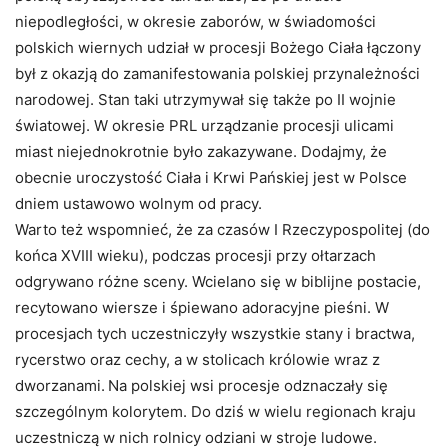
niepodległości, w okresie zaborów, w świadomości
polskich wiernych udział w procesji Bożego Ciała łączony
był z okazją do zamanifestowania polskiej przynależności
narodowej. Stan taki utrzymywał się także po II wojnie
światowej. W okresie PRL urządzanie procesji ulicami
miast niejednokrotnie było zakazywane. Dodajmy, że
obecnie uroczystość Ciała i Krwi Pańskiej jest w Polsce
dniem ustawowo wolnym od pracy.
Warto też wspomnieć, że za czasów I Rzeczypospolitej (do
końca XVIII wieku), podczas procesji przy ołtarzach
odgrywano różne sceny. Wcielano się w biblijne postacie,
recytowano wiersze i śpiewano adoracyjne pieśni. W
procesjach tych uczestniczyły wszystkie stany i bractwa,
rycerstwo oraz cechy, a w stolicach królowie wraz z
dworzanami.
Na polskiej wsi procesje odznaczały się
szczególnym kolorytem. Do dziś w wielu regionach kraju
uczestniczą w nich rolnicy odziani w stroje ludowe.