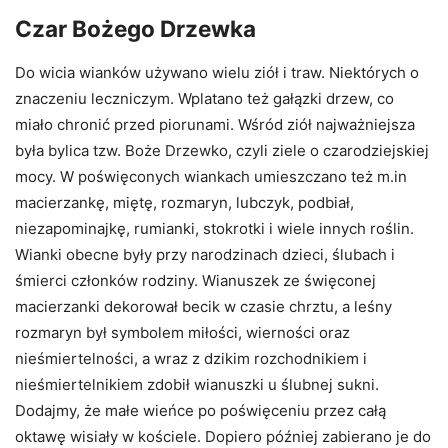
Czar Bożego Drzewka
Do wicia wianków używano wielu ziół i traw. Niektórych o
znaczeniu leczniczym. Wplatano też gałązki drzew, co
miało chronić przed piorunami. Wśród ziół najważniejsza
była bylica tzw. Boże Drzewko, czyli ziele o czarodziejskiej
mocy. W poświęconych wiankach umieszczano też m.in
macierzankę, miętę, rozmaryn, lubczyk, podbiał,
niezapominajkę, rumianki, stokrotki i wiele innych roślin.
Wianki obecne były przy narodzinach dzieci, ślubach i
śmierci członków rodziny. Wianuszek ze święconej
macierzanki dekorował becik w czasie chrztu, a leśny
rozmaryn był symbolem miłości, wierności oraz
nieśmiertelności, a wraz z dzikim rozchodnikiem i
nieśmiertelnikiem zdobił wianuszki u ślubnej sukni.
Dodajmy, że małe wieńce po poświęceniu przez całą
oktawę wisiały w kościele. Dopiero później zabierano je do