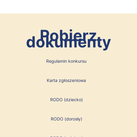
Pobierz
dokumenty
Regulamin konkursu
Karta zgłoszeniowa
RODO (dziecko)
RODO (dorosły)