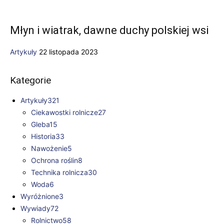
Młyn i wiatrak, dawne duchy polskiej wsi
Artykuły
22 listopada 2023
Kategorie
Artykuły
321
Ciekawostki rolnicze
27
Gleba
15
Historia
33
Nawożenie
5
Ochrona roślin
8
Technika rolnicza
30
Woda
6
Wyróżnione
3
Wywiady
72
Rolnictwo
58