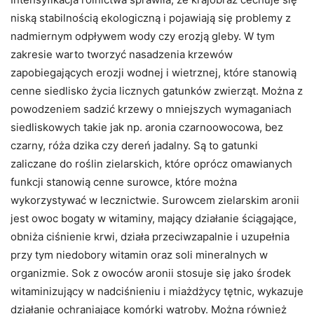
niską stabilnością ekologiczną i pojawiają się problemy z
nadmiernym odpływem wody czy erozją gleby. W tym
zakresie warto tworzyć nasadzenia krzewów
zapobiegających erozji wodnej i wietrznej, które stanowią
cenne siedlisko życia licznych gatunków zwierząt. Można z
powodzeniem sadzić krzewy o mniejszych wymaganiach
siedliskowych takie jak np. aronia czarnoowocowa, bez
czarny, róża dzika czy dereń jadalny. Są to gatunki
zaliczane do roślin zielarskich, które oprócz omawianych
funkcji stanowią cenne surowce, które można
wykorzystywać w lecznictwie. Surowcem zielarskim aronii
jest owoc bogaty w witaminy, mający działanie ściągające,
obniża ciśnienie krwi, działa przeciwzapalnie i uzupełnia
przy tym niedobory witamin oraz soli mineralnych w
organizmie. Sok z owoców aronii stosuje się jako środek
witaminizujący w nadciśnieniu i miażdżycy tętnic, wykazuje
działanie ochraniające komórki wątroby. Można również