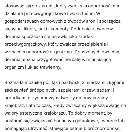
stosować syrop z aronii, który zwiększa odporność, ma
działanie przeciwgorączkowe i wykrztuśne. W
gospodarstwach domowych z owoców aronii sporządza
się wina, likiery, soki i kompoty. Podobnie z owoców
derenia sporządza się nalewki jako środek
przeciwgorączkowy, który zwalcza przeziębienie i
wzmacnia odporność organizmu. Z suszonych owoców
derenia można przygotować herbatę wzmacniającą
organizm i układ trawienny.
Rozmaita mozaika pól, łąk i pastwisk, z miedzami i kępami
zadrzewień śródpolnych, szpalerami drzew, sadami i
ogródkami przydomowymi tworzy niepowtarzalny
krajobraz. Lato to czas, kiedy zwracamy większą uwagę na
walory estetyczne krajobrazu. To dobry moment, by
postarać się zwiększyć bogactwo gatunkowe, tworząc lub
pomagając utrzymać istniejące ostoje bioróżnorodności.