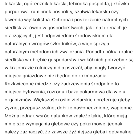
lekarski, ogórecznik lekarski, lebiodka pospolita, jeżówka
purpurowa, rumianek pospolity, szałwia lekarska czy
lawenda wąskolistna. Ochrona i poszerzanie naturalnych
siedlisk zarówno w gospodarstwach, jak i na terenach je
otaczających, jest odpowiednim środowiskiem dla
naturalnych wrogów szkodników, a więc sprzyja
naturalnym metodom ich zwalczania. Ponadto półnaturalne
siedliska w obrębie gospodarstw i wokół nich potrzebne są
w krajobrazie rolniczym dla pszczół, aby mogły tworzyć
miejsca gniazdowe niezbędne do rozmnażania.
Rozkwiecone miedze czy zadrzewienia śródpolne to
miejsca bytowania, rozrodu i baza pokarmowa dla wielu
organizmów. Większość roślin zielarskich preferuje gleby
żyzne, przepuszczalne, dobrze nasłonecznione, wapienne.
Można jednak wśród gatunków znaleźć takie, które mają
mniejsze wymagania glebowe czy pokarmowe, jednak
należy zaznaczyć, że zawsze żyźniejsza gleba i optymalne