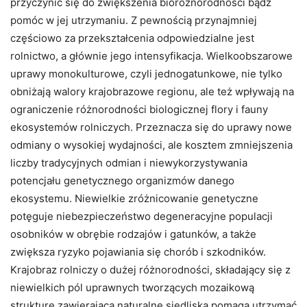
przyczynić się do zwiększenia bioróżnorodności bądź
pomóc w jej utrzymaniu. Z pewnością przynajmniej
częściowo za przekształcenia odpowiedzialne jest
rolnictwo, a głównie jego intensyfikacja. Wielkoobszarowe
uprawy monokulturowe, czyli jednogatunkowe, nie tylko
obniżają walory krajobrazowe regionu, ale też wpływają na
ograniczenie różnorodności biologicznej flory i fauny
ekosystemów rolniczych. Przeznacza się do uprawy nowe
odmiany o wysokiej wydajności, ale kosztem zmniejszenia
liczby tradycyjnych odmian i niewykorzystywania
potencjału genetycznego organizmów danego
ekosystemu. Niewielkie zróżnicowanie genetyczne
potęguje niebezpieczeństwo degeneracyjne populacji
osobników w obrębie rodzajów i gatunków, a także
zwiększa ryzyko pojawiania się chorób i szkodników.
Krajobraz rolniczy o dużej różnorodności, składający się z
niewielkich pól uprawnych tworzących mozaikową
strukturę zawierającą naturalne siedliska pomaga utrzymać