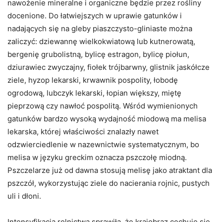
nawożenie mineralne i organiczne będzie przez rośliny
docenione. Do łatwiejszych w uprawie gatunków i
nadających się na gleby piaszczysto-gliniaste można
zaliczyć: dziewannę wielkokwiatową lub kutnerowatą,
bergenię grubolistną, bylicę estragon, bylicę piołun,
dziurawiec zwyczajny, fiołek trójbarwny, glistnik jaskółcze
ziele, hyzop lekarski, krwawnik pospolity, łobodę
ogrodową, lubczyk lekarski, łopian większy, miętę
pieprzową czy nawłoć pospolitą. Wśród wymienionych
gatunków bardzo wysoką wydajność miodową ma melisa
lekarska, której właściwości znalazły nawet
odzwierciedlenie w nazewnictwie systematycznym, bo
melisa w języku greckim oznacza pszczołę miodną.
Pszczelarze już od dawna stosują melisę jako atraktant dla
pszczół, wykorzystując ziele do nacierania rojnic, pustych
uli i dłoni.
Intensyfikacja rolnictwa sprawiła, że krajobraz cechuje się