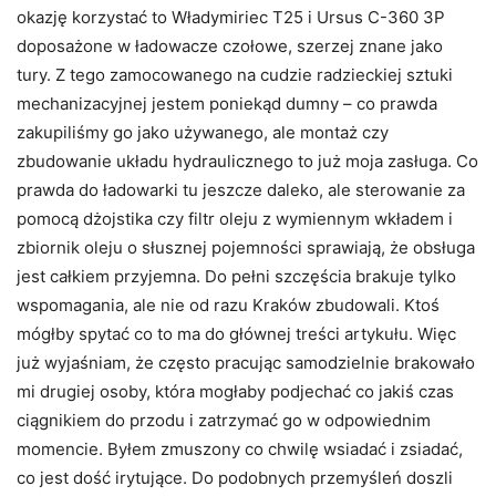
okazję korzystać to Władymiriec T25 i Ursus C-360 3P
doposażone w ładowacze czołowe, szerzej znane jako
tury. Z tego zamocowanego na cudzie radzieckiej sztuki
mechanizacyjnej jestem poniekąd dumny – co prawda
zakupiliśmy go jako używanego, ale montaż czy
zbudowanie układu hydraulicznego to już moja zasługa. Co
prawda do ładowarki tu jeszcze daleko, ale sterowanie za
pomocą dżojstika czy filtr oleju z wymiennym wkładem i
zbiornik oleju o słusznej pojemności sprawiają, że obsługa
jest całkiem przyjemna. Do pełni szczęścia brakuje tylko
wspomagania, ale nie od razu Kraków zbudowali. Ktoś
mógłby spytać co to ma do głównej treści artykułu. Więc
już wyjaśniam, że często pracując samodzielnie brakowało
mi drugiej osoby, która mogłaby podjechać co jakiś czas
ciągnikiem do przodu i zatrzymać go w odpowiednim
momencie. Byłem zmuszony co chwilę wsiadać i zsiadać,
co jest dość irytujące. Do podobnych przemyśleń doszli