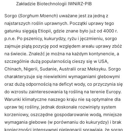
Zakładzie Biotechnologii IWNiRZ-PIB
Sorgo (
Sorghum Moench
) uważane jest za jedną z
najstarszych roślin uprawnych. Początki uprawy tego
gatunku sięgają Etiopii, gdzie znane było już od 4000 r.
p.n.e. Po pszenicy, kukurydzy, ryżu i jęczmieniu, sorgo
zajmuje piątą pozycję pod względem areału uprawy zbóż
na świecie. Znaleźć je można na każdym kontynencie, a
szczególnie dużą popularnością cieszy się w USA,
Chinach, Nigerii, Sudanie, Australii oraz Meksyku. Sorgo
charakteryzuje się niewielkimi wymaganiami glebowymi
oraz dużą odpornością na deficyt wody, co przyczynia się
do wzrostu zainteresowania tą rośliną na terenie Europy.
Warunki klimatyczne naszego kraju nie są optymalne dla
upraw tej rośliny, jednak doskonale rozwinięty system
korzeniowy, oszczędne gospodarowanie wodą, mniejsze
wymagania glebowe (w porównaniu do kukurydzy) i brak
konieczności intensywnej pielęgnacji sprawiają, że sorgo