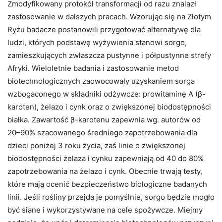
Zmodyfikowany protokół transformacji od razu znalazł
zastosowanie w dalszych pracach. Wzorując się na Złotym
Ryżu badacze postanowili przygotować alternatywę dla
ludzi, których podstawę wyżywienia stanowi sorgo,
zamieszkujących zwłaszcza pustynne i półpustynne strefy
Afryki. Wieloletnie badania i zastosowanie metod
biotechnologicznych zaowocowały uzyskaniem sorga
wzbogaconego w składniki odżywcze: prowitaminę A (β-
karoten), żelazo i cynk oraz o zwiększonej biodostępności
białka. Zawartość β-karotenu zapewnia wg. autorów od
20–90% szacowanego średniego zapotrzebowania dla
dzieci poniżej 3 roku życia, zaś linie o zwiększonej
biodostępności żelaza i cynku zapewniają od 40 do 80%
zapotrzebowania na żelazo i cynk. Obecnie trwają testy,
które mają ocenić bezpieczeństwo biologiczne badanych
linii. Jeśli rośliny przejdą je pomyślnie, sorgo będzie mogło
być siane i wykorzystywane na cele spożywcze. Miejmy