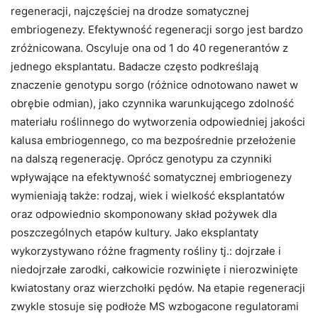
regeneracji, najczęściej na drodze somatycznej
embriogenezy. Efektywność regeneracji sorgo jest bardzo
zróżnicowana. Oscyluje ona od 1 do 40 regenerantów z
jednego eksplantatu. Badacze często podkreślają
znaczenie genotypu sorgo (różnice odnotowano nawet w
obrębie odmian), jako czynnika warunkującego zdolność
materiału roślinnego do wytworzenia odpowiedniej jakości
kalusa embriogennego, co ma bezpośrednie przełożenie
na dalszą regenerację. Oprócz genotypu za czynniki
wpływające na efektywność somatycznej embriogenezy
wymieniają także: rodzaj, wiek i wielkość eksplantatów
oraz odpowiednio skomponowany skład pożywek dla
poszczególnych etapów kultury. Jako eksplantaty
wykorzystywano różne fragmenty rośliny tj.: dojrzałe i
niedojrzałe zarodki, całkowicie rozwinięte i nierozwinięte
kwiatostany oraz wierzchołki pędów. Na etapie regeneracji
zwykle stosuje się podłoże MS wzbogacone regulatorami