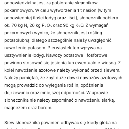
odpowiedzialna jest za pobieranie składników
pokarmowych. W celu wytworzenia 1 t nasion (w tym
odpowiedniej ilości łodyg oraz liści), słonecznik pobiera
ok. 70 kg N, 26 kg P
O
oraz 90 kg K
O. Z wymagań
2
5
2
pokarmowych wynika, że słonecznik jest rośliną
potasolubną, dlatego szczególnie należy uwzględnić
nawożenie potasem. Pierwiastek ten wpływa na
usztywnienie łodyg. Nawozy potasowe i fosforowe
powinno stosować się jesienią lub ewentualnie wiosną. Z
kolei nawożenie azotowe należy wykonać przed siewem.
Należy pamiętać, że zbyt duże dawki nawozów azotowych
mogą prowadzić do wylegania roślin, opóźnienia
dojrzewania oraz mniejszej odporności. W uprawie
słonecznika nie należy zapominać o nawożeniu siarką,
magnezem oraz borem.
Siew słonecznika powinien odbywać się kiedy gleba na