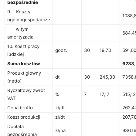
bezpośrednie
9. Koszty
1088,
ogólnogospodarcze
w tym
684,4
amortyzacja
10. Koszt pracy
godz.
30
19,70
591,0
ludzkiej
Suma kosztów
6233,
Produkt główny
dt
30
245,30
7358,
(netto)
Ryczałtowy zwrot
%
7
17,17
515,12
VAT
Cena brutto
zł/dt
262,4
Koszt produkcji
zł/dt
207,7
Dopłata
zł/ha
936,1
bezpośrednia