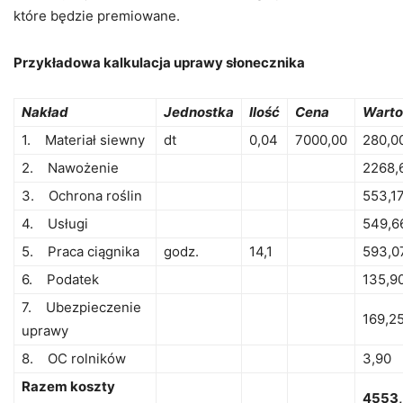
które będzie premiowane.
Przykładowa kalkulacja uprawy słonecznika
Nakład
Jednostka
Ilość
Cena
Warto
1. Materiał siewny
dt
0,04
7000,00
280,0
2. Nawożenie
2268,
3. Ochrona roślin
553,1
4. Usługi
549,6
5. Praca ciągnika
godz.
14,1
593,0
6. Podatek
135,9
7. Ubezpieczenie
169,2
uprawy
8. OC rolników
3,90
Razem koszty
4553