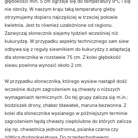
głębokości min. 5 cm ogrzeje się do temperatury 9°C i się
nie obniży. W naszym kraju taką temperaturę gleby
otrzymujemy dopiero najczęściej w trzeciej połowie
kwietnia. Jest to również uzależnione od regionu.
Zazwyczaj słonecznik siejemy tydzień wcześniej niż
kukurydzę. W przypadku aspekty technicznego sam siew
odbywa się z reguły siewnikiem do kukurydzy z adaptacją
dla słonecznika w rozstawie 75 cm. Z kolei głębokość
siewu powinna wynosić około 2 cm.
W przypadku słonecznika, którego wysiew nastąpił dość
wcześnie dużym zagrożeniem są chwasty o niższych
wymaganiach termicznych. Do tej grupy zalicza się m.in.:
bodziszek drony, chaber bławatek, maruna bezwonna. Z
kolei dla słonecznika wysianego w późniejszym terminie
zagrożeniem będą chwasty ciepłolubne do których zalicza
się np. chwastnica jednostronna, psianka czarna czy
żółtlica drobnokwiatowa. Do przedwchodowego