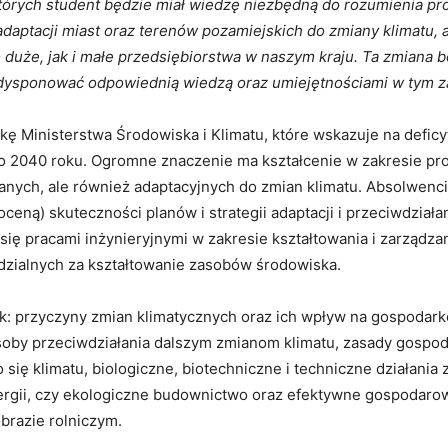
 których student będzie miał wiedzę niezbędną do rozumienia pr
adaptacji miast oraz terenów pozamiejskich do zmiany klimatu,
 duże, jak i małe przedsiębiorstwa w naszym kraju. Ta zmiana 
 dysponować odpowiednią wiedzą oraz umiejętnościami w tym za
kę Ministerstwa Środowiska i Klimatu, które wskazuje na defic
do 2040 roku. Ogromne znaczenie ma kształcenie w zakresie pro
ianych, ale również adaptacyjnych do zmian klimatu. Absolwenc
eną) skuteczności planów i strategii adaptacji i przeciwdziała
ię pracami inżynieryjnymi w zakresie kształtowania i zarządz
iedzialnych za kształtowanie zasobów środowiska.
jak: przyczyny zmian klimatycznych oraz ich wpływ na gospodar
 sposoby przeciwdziałania dalszym zmianom klimatu, zasady gospod
ię klimatu, biologiczne, biotechniczne i techniczne działania
ergii, czy ekologiczne budownictwo oraz efektywne gospodaro
brazie rolniczym.