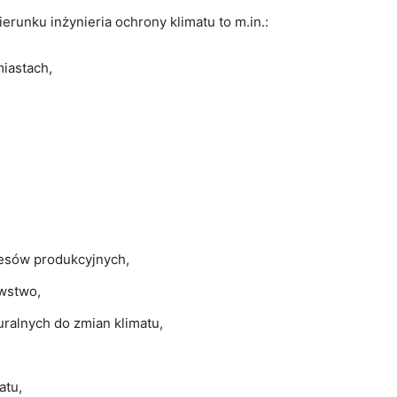
erunku inżynieria ochrony klimatu to m.in.:
miastach,
esów produkcyjnych,
wstwo,
ralnych do zmian klimatu,
atu,