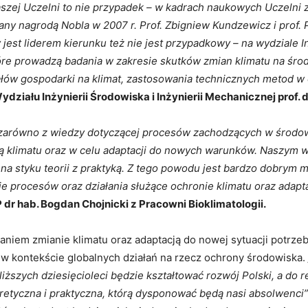
naszej Uczelni to nie przypadek – w kadrach naukowych Uczelni 
any nagrodą Nobla w 2007 r. Prof. Zbigniew Kundzewicz i prof.
est liderem kierunku też nie jest przypadkowy – na wydziale Inż
tóre prowadzą badania w zakresie skutków zmian klimatu na środ
ałów gospodarki na klimat, zastosowania technicznych metod 
ziału Inżynierii Środowiska i Inżynierii Mechanicznej prof. d
 zarówno z wiedzy dotyczącej procesów zachodzących w środowi
klimatu oraz w celu adaptacji do nowych warunków. Naszym wie
na styku teorii z praktyką. Z tego powodu jest bardzo dobrym 
 procesów oraz działania służące ochronie klimatu oraz adapta
dr hab. Bogdan Chojnicki z Pracowni Bioklimatologii.
niem zmianie klimatu oraz adaptacją do nowej sytuacji potrzeb
 w kontekście globalnych działań na rzecz ochrony środowiska.
iższych dziesięcioleci będzie kształtować rozwój Polski, a do 
etyczna i praktyczna, którą dysponować będą nasi absolwenci” –