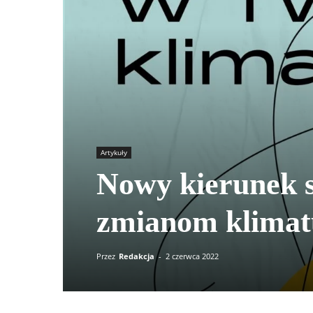
Artykuły
Nowy kierunek s
zmianom klimat
Przez
Redakcja
-
2 czerwca 2022