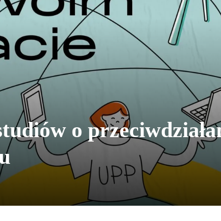
tudiów o przeciwdziała
u