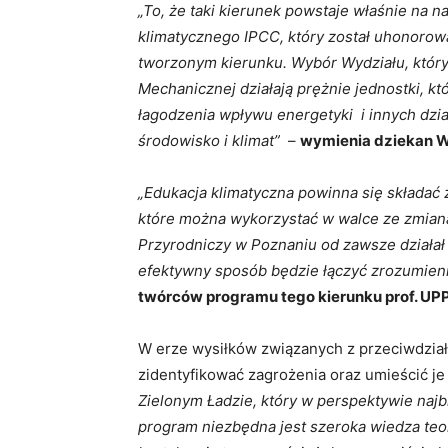
„To, że taki kierunek powstaje właśnie na 
klimatycznego IPCC, który został uhonorow
tworzonym kierunku. Wybór Wydziału, który j
Mechanicznej działają prężnie jednostki, k
łagodzenia wpływu energetyki i innych dzi
środowisko i klimat”
–
wymienia dziekan Wyd
„Edukacja klimatyczna powinna się składać
które można wykorzystać w walce ze zmianą 
Przyrodniczy w Poznaniu od zawsze działał 
efektywny sposób będzie łączyć zrozumienie
twórców programu tego kierunku prof. UPP 
W erze wysiłków związanych z przeciwdziała
zidentyfikować zagrożenia oraz umieścić je
Zielonym Ładzie, który w perspektywie najbl
program niezbędna jest szeroka wiedza teor