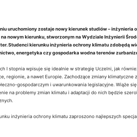
Facebook
X
WhatsApp
Copy URL
u uruchomiony zostaje nowy kierunek studiów – inżynieria o
 na nowym kierunku, stworzonym na Wydziale Inżynierii Środo
kter. Studenci kierunku inżynieria ochrony klimatu zdobędą 
 leśnictwo, energetyka czy gospodarka wodna terenów zurbani
 I stopnia wpisuje się idealnie w strategię Uczelni, jak równ
ce, regionie, a nawet Europie. Zachodzące zmiany klimatyczne 
łeczno-gospodarczym i uwarunkowania legislacyjne. Wiąże się 
zenie na problemy zmian klimatu i adaptacji do nich będzie sz
znych.
nku inżynieria ochrony klimatu zaproszono najlepszych specj