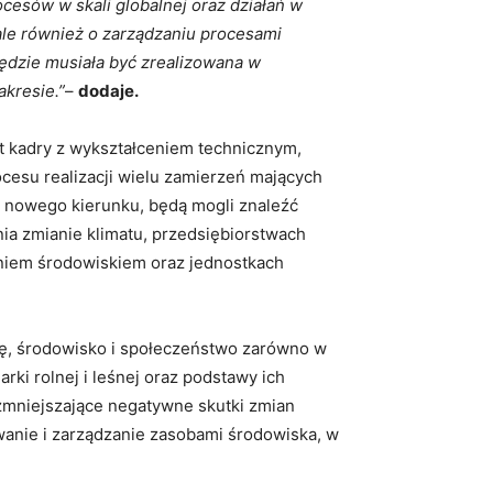
ocesów w skali globalnej oraz działań w
 ale również o zarządzaniu procesami
będzie musiała być zrealizowana w
kresie.”
–
dodaje.
yt kadry z wykształceniem technicznym,
cesu realizacji wielu zamierzeń mających
i nowego kierunku, będą mogli znaleźć
nia zmianie klimatu, przedsiębiorstwach
aniem środowiskiem oraz jednostkach
kę, środowisko i społeczeństwo zarówno w
arki rolnej i leśnej oraz podstawy ich
 zmniejszające negatywne skutki zmian
wanie i zarządzanie zasobami środowiska, w