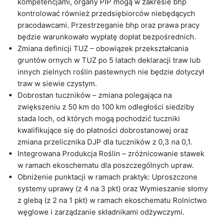
kompetencjami, organy PIP mogą w zakresie bhp
kontrolować również przedsiębiorców niebędących
pracodawcami. Przestrzeganie bhp oraz prawa pracy
będzie warunkowało wypłatę dopłat bezpośrednich.
Zmiana definicji TUZ – obowiązek przekształcania
gruntów ornych w TUZ po 5 latach deklaracji traw lub
innych zielnych roślin pastewnych nie będzie dotyczył
traw w siewie czystym.
Dobrostan tuczników – zmiana polegająca na
zwiększeniu z 50 km do 100 km odległości siedziby
stada loch, od których mogą pochodzić tuczniki
kwalifikujące się do płatności dobrostanowej oraz
zmiana przelicznika DJP dla tuczników z 0,3 na 0,1.
Integrowana Produkcja Roślin – zróżnicowanie stawek
w ramach ekoschematu dla poszczególnych upraw.
Obniżenie punktacji w ramach praktyk: Uproszczone
systemy uprawy (z 4 na 3 pkt) oraz Wymieszanie słomy
z glebą (z 2 na 1 pkt) w ramach ekoschematu Rolnictwo
węglowe i zarządzanie składnikami odżywczymi.