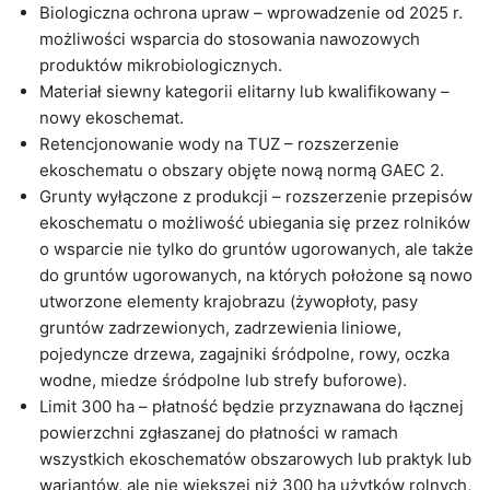
Biologiczna ochrona upraw – wprowadzenie od 2025 r.
możliwości wsparcia do stosowania nawozowych
produktów mikrobiologicznych.
Materiał siewny kategorii elitarny lub kwalifikowany –
nowy ekoschemat.
Retencjonowanie wody na TUZ – rozszerzenie
ekoschematu o obszary objęte nową normą GAEC 2.
Grunty wyłączone z produkcji – rozszerzenie przepisów
ekoschematu o możliwość ubiegania się przez rolników
o wsparcie nie tylko do gruntów ugorowanych, ale także
do gruntów ugorowanych, na których położone są nowo
utworzone elementy krajobrazu (żywopłoty, pasy
gruntów zadrzewionych, zadrzewienia liniowe,
pojedyncze drzewa, zagajniki śródpolne, rowy, oczka
wodne, miedze śródpolne lub strefy buforowe).
Limit 300 ha – płatność będzie przyznawana do łącznej
powierzchni zgłaszanej do płatności w ramach
wszystkich ekoschematów obszarowych lub praktyk lub
wariantów, ale nie większej niż 300 ha użytków rolnych,