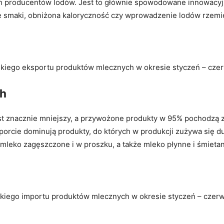
ch producentów lodów. Jest to głównie spowodowane innowacyjn
smaki, obniżona kaloryczność czy wprowadzenie lodów rzemieś
lskiego eksportu produktów mlecznych w okresie styczeń – cze
ch
st znacznie mniejszy, a przywożone produkty w 95% pochodzą 
orcie dominują produkty, do których w produkcji zużywa się du
 mleko zagęszczone i w proszku, a także mleko płynne i śmieta
skiego importu produktów mlecznych w okresie styczeń – czerw