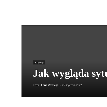
Agrokultura
Artykuły
Jak wygląda syt
Przez
Anna Zawieja
-
25 stycznia 2022