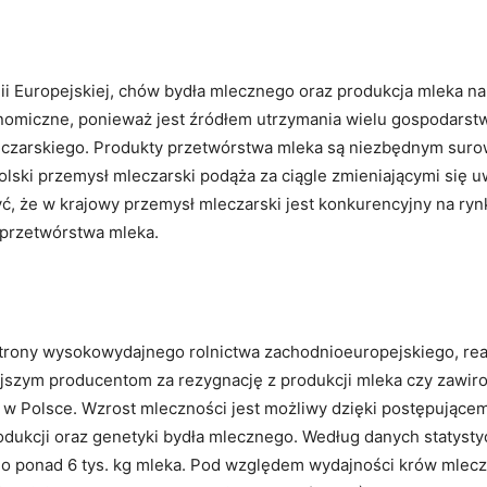
Facebook
X
WhatsApp
Copy URL
ii Europejskiej, chów bydła mlecznego oraz produkcja mleka nal
nomiczne, ponieważ jest źródłem utrzymania wielu gospodarstw 
zarskiego. Produkty przetwórstwa mleka są niezbędnym surow
olski przemysł mleczarski podąża za ciągle zmieniającymi si
żyć, że w krajowy przemysł mleczarski jest konkurencyjny na 
i przetwórstwa mleka.
 strony wysokowydajnego rolnictwa zachodnioeuropejskiego, re
ejszym producentom za rezygnację z produkcji mleka czy zawir
w Polsce. Wzrost mleczności jest możliwy dzięki postępujące
rodukcji oraz genetyki bydła mlecznego. Według danych statys
o ponad 6 tys. kg mleka. Pod względem wydajności krów mlecz