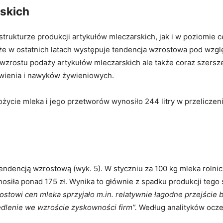
skich
strukturze produkcji artykułów mleczarskich, jak i w poziomie c
 że w ostatnich latach występuje tendencja wzrostowa pod wzgl
zrostu podaży artykułów mleczarskich ale także coraz szerszej 
ywienia i nawyków żywieniowych.
ycie mleka i jego przetworów wynosiło 244 litry w przeliczeni
ndencją wzrostową (wyk. 5). W styczniu za 100 kg mleka rolnicy
ynosiła ponad 175 zł. Wynika to głównie z spadku produkcji te
ostowi cen mleka sprzyjało m.in. relatywnie łagodne przejście 
dlenie we wzroście zyskowności firm”.
Według analityków oczek