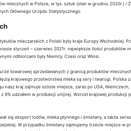
ów mlecznych w Polsce, w tys. sztuk (stan w grudniu 2020r.) / Ź
nych Głównego Urzędu Statystycznego
ych
ykułów mleczarskich z Polski były kraje Europy Wschodniej. Po
okresie styczeń – czerwiec 2021r. największe ilości produktó
wnymi odbiorcami były Niemcy, Czesi oraz Włosi.
urze towarowej sprzedawanych z granicą produktów mlecznych
ęzią krajowego przetwórstwa mleka są sery i twarogi. Polska 
u nasz kraj zajmuje szóste miejsce, zaraz po USA, Niemczech, F
– z 9% udziałem w produkcji unijnej. Wzrost krajowej produkcj
ł się eksport lodów, mleka płynnego i śmietany, a także serwat
jskiej. W przypadku śmietany zajmujemy trzecie miejsce w prod