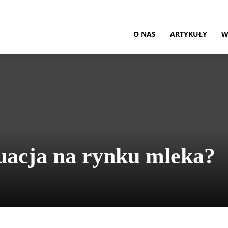
O NAS
ARTYKUŁY
W
uacja na rynku mleka?