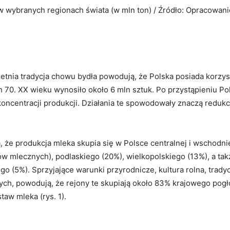
 wybranych regionach świata (w mln ton) / Źródło: Opracowani
etnia tradycja chowu bydła powodują, że Polska posiada korzys
70. XX wieku wynosiło około 6 mln sztuk. Po przystąpieniu Pol
oncentracji produkcji. Działania te spowodowały znaczą redukc
e produkcja mleka skupia się w Polsce centralnej i wschodniej
 mlecznych), podlaskiego (20%), wielkopolskiego (13%), a ta
o (5%). Sprzyjające warunki przyrodnicze, kultura rolna, trady
ch, powodują, że rejony te skupiają około 83% krajowego pog
taw mleka (rys. 1).