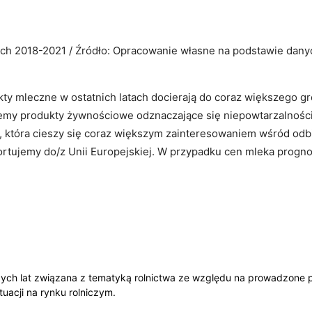
ach 2018-2021 / Źródło: Opracowanie własne na podstawie dan
ty mleczne w ostatnich latach docierają do coraz większego g
ujemy produkty żywnościowe odznaczające się niepowtarzalności
 która cieszy się coraz większym zainteresowaniem wśród odb
tujemy do/z Unii Europejskiej. W przypadku cen mleka prognoz
Copy URL
szych lat związana z tematyką rolnictwa ze względu na prowadzone 
tuacji na rynku rolniczym.