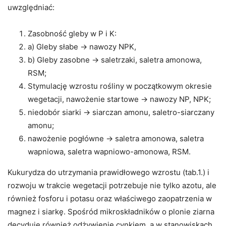
uwzględniać:
Zasobność gleby w P i K:
a) Gleby słabe → nawozy NPK,
b) Gleby zasobne → saletrzaki, saletra amonowa,
RSM;
Stymulację wzrostu rośliny w początkowym okresie
wegetacji, nawożenie startowe → nawozy NP, NPK;
niedobór siarki → siarczan amonu, saletro-siarczany
amonu;
nawożenie pogłówne → saletra amonowa, saletra
wapniowa, saletra wapniowo-amonowa, RSM.
Kukurydza do utrzymania prawidłowego wzrostu (tab.1.) i
rozwoju w trakcie wegetacji potrzebuje nie tylko azotu, ale
również fosforu i potasu oraz właściwego zaopatrzenia w
magnez i siarkę. Spośród mikroskładników o plonie ziarna
decyduje również odżywienie cynkiem, a w stanowiskach