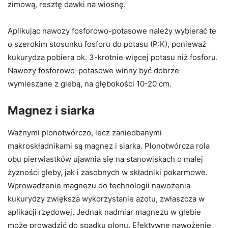
zimową, resztę dawki na wiosnę.
Aplikując nawozy fosforowo-potasowe należy wybierać te
o szerokim stosunku fosforu do potasu (P:K), ponieważ
kukurydza pobiera ok. 3-krotnie więcej potasu niż fosforu.
Nawozy fosforowo-potasowe winny być dobrze
wymieszane z glebą, na głębokości 10-20 cm.
Magnez i siarka
Ważnymi plonotwórczo, lecz zaniedbanymi
makroskładnikami są magnez i siarka. Plonotwórcza rola
obu pierwiastków ujawnia się na stanowiskach o małej
żyzności gleby, jak i zasobnych w składniki pokarmowe.
Wprowadzenie magnezu do technologii nawożenia
kukurydzy zwiększa wykorzystanie azotu, zwłaszcza w
aplikacji rzędowej. Jednak nadmiar magnezu w glebie
może prowadzić do spadku plonu. Efektywne nawożenie