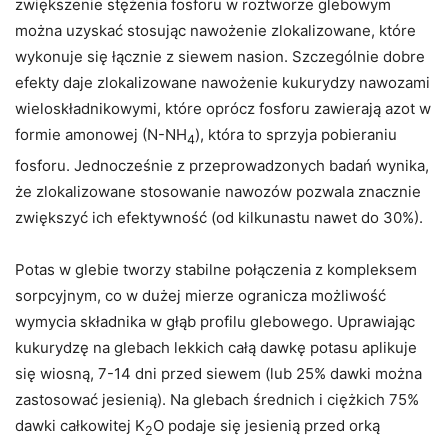
zwiększenie stężenia fosforu w roztworze glebowym
można uzyskać stosując nawożenie zlokalizowane, które
wykonuje się łącznie z siewem nasion. Szczególnie dobre
efekty daje zlokalizowane nawożenie kukurydzy nawozami
wieloskładnikowymi, które oprócz fosforu zawierają azot w
formie amonowej (N-NH
), która to sprzyja pobieraniu
4
fosforu. Jednocześnie z przeprowadzonych badań wynika,
że zlokalizowane stosowanie nawozów pozwala znacznie
zwiększyć ich efektywność (od kilkunastu nawet do 30%).
Potas w glebie tworzy stabilne połączenia z kompleksem
sorpcyjnym, co w dużej mierze ogranicza możliwość
wymycia składnika w głąb profilu glebowego. Uprawiając
kukurydzę na glebach lekkich całą dawkę potasu aplikuje
się wiosną, 7-14 dni przed siewem (lub 25% dawki można
zastosować jesienią). Na glebach średnich i ciężkich 75%
dawki całkowitej K
O podaje się jesienią przed orką
2