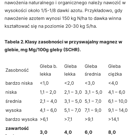
nawożenia naturalnego i organicznego należy nawozić w
wysokości około 1/5-1/8 dawki azotu. Przykładowo, gdy
nawożenie azotem wynosi 150 kg N/ha to dawka winna
kształtować się na poziomie 20-30 kg S/ha.
Tabela 2. Klasy zasobności w przyswajalny magnez w
glebie, mg Mg/100g gleby (SCHR).
Gleba b.
Gleba
Gleba
Gleba
Zasobność
lekka
lekka
średnia
ciężka
bardzo niska
<1,0
<2,0
<3,0
<4,0
niska
1,1 – 2,0
2,1 – 3,0
3,1 – 5,0
4,1 – 6,0
średnia
2,1 – 4,0
3,1 – 5,0
5,1 – 7,0
6,1 – 10,0
wysoka
4,1 – 6,0
5,1 – 7,0
7,1 – 9,0
9,1 – 14,0
bardzo wysoka
>6,1
>7,1
>9,1
>14,1
zawartość
3,0
4,0
6,0
8,0