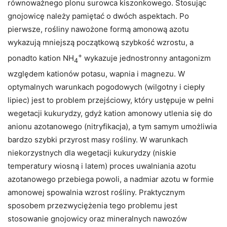
równoważnego plonu surowca kiszonkowego. Stosując
gnojowicę należy pamiętać o dwóch aspektach. Po
pierwsze, rośliny nawożone formą amonową azotu
wykazują mniejszą początkową szybkość wzrostu, a
+
ponadto kation NH
wykazuje jednostronny antagonizm
4
względem kationów potasu, wapnia i magnezu. W
optymalnych warunkach pogodowych (wilgotny i ciepły
lipiec) jest to problem przejściowy, który ustępuje w pełni
wegetacji kukurydzy, gdyż kation amonowy utlenia się do
anionu azotanowego (nitryfikacja), a tym samym umożliwia
bardzo szybki przyrost masy rośliny. W warunkach
niekorzystnych dla wegetacji kukurydzy (niskie
temperatury wiosną i latem) proces uwalniania azotu
azotanowego przebiega powoli, a nadmiar azotu w formie
amonowej spowalnia wzrost rośliny. Praktycznym
sposobem przezwyciężenia tego problemu jest
stosowanie gnojowicy oraz mineralnych nawozów