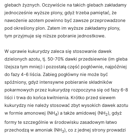
glebach żyznych. Oczywiście na takich glebach zakładamy
jednocześnie wyższe plony, gdyż trzeba pamiętać, że
nawożenie azotem powinno być zawsze przeprowadzone
pod określony plon. Zatem im wyższe zakładamy plony,
tym przyjmuje się niższe pobranie jednostkowe.
W uprawie kukurydzy zaleca się stosowanie dawek
dzielonych azotu, tj. 50-70% dawki przedsiewnie (im gleba
lżejsza tym mniej) i pozostałą część pogłównie, najpóźniej
do fazy 4-6 liścia. Zabieg pogłówny nie może być
spóźniony, gdyż intensywne pobieranie składników
pokarmowych przez kukurydzę rozpoczyna się od fazy 6-8
liści i trwa do końca kwitnienia. Krótko przed siewem
kukurydzy nie należy stosować zbyt wysokich dawek azotu
w formie amonowej (NH
) a także amidowej (NH
), gdyż
4
2
formy te szczególnie w środowisku zasadowym łatwo
przechodzą w amoniak (NH
), co z jednej strony prowadzi
3