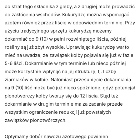
do strat tego składnika z gleby, a z drugiej może prowadzić
do zakłócenia wschodów. Kukurydzę można wspomagać
azotem również przez liście w odpowiednim terminie. Przy
użyciu tradycyjnego sprzętu kukurydzę możemy
dokarmiać do 9 (10) w pełni rozwiniętego liścia, później
rośliny są już zbyt wysokie. Uprawiając kukurydzę warto
mieć na uwadze, że zawiązek kolby pojawia się już w fazie
5-6 liści. Dokarmianie w tym terminie lub nieco później
może korzystnie wpłynąć na jej strukturę, tj. liczbę
ziarniaków w kolbie. Natomiast przesunięcie dokarmiania
na 9 (10) liść może być już nieco spóźnione, gdyż potencjał
plonotwórczy kolby tworzy się do 12 liścia. Stąd też
dokarmianie w drugim terminie ma za zadanie przede
wszystkim ograniczenie redukcji już powstałych
zawiązków plonotwórczych.
Optymalny dobór nawozu azotowego powinien