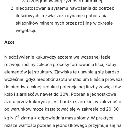
o zdegradowanej żyzności naturalnej,
niedostosowania systemu nawożenia do potrzeb
ilościowych, a zwłaszcza dynamiki pobierania
składników mineralnych przez roślinę w okresie
wegetacji.
Azot
Niedożywienie kukurydzy azotem we wczesnej fazie
rozwoju rośliny zakłóca procesy formowania liści, kolby i
elementów jej struktury. Zjawiska te ujawniają się bardzo
wcześnie, gdyż niedobór azotu w stadium 8 liścia prowadzi
do nieodwracalnej redukcji potencjalnej liczby zawiązków
kolb i ziarniaków, nawet do 30%. Pobranie jednostkowe
azotu przez kukurydzę jest bardzo szerokie, w zależności
od warunków może kształtować się w zakresie od 20-30
-1
kg N t
ziarna + odpowiednia masa słomy. W praktyce
niższe wartości pobrania jednostkowego przyjmuje się na