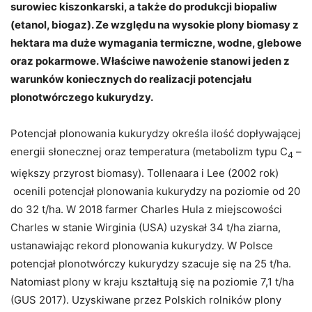
surowiec kiszonkarski, a także do produkcji biopaliw
(etanol, biogaz). Ze względu na wysokie plony biomasy z
hektara ma duże wymagania termiczne, wodne, glebowe
oraz pokarmowe. Właściwe nawożenie stanowi jeden z
warunków koniecznych do realizacji potencjału
plonotwórczego kukurydzy.
Potencjał plonowania kukurydzy określa ilość dopływającej
energii słonecznej oraz temperatura (metabolizm typu C
–
4
większy przyrost biomasy). Tollenaara i Lee (2002 rok)
ocenili potencjał plonowania kukurydzy na poziomie od 20
do 32 t/ha. W 2018 farmer Charles Hula z miejscowości
Charles w stanie Wirginia (USA) uzyskał 34 t/ha ziarna,
ustanawiając rekord plonowania kukurydzy. W Polsce
potencjał plonotwórczy kukurydzy szacuje się na 25 t/ha.
Natomiast plony w kraju kształtują się na poziomie 7,1 t/ha
(GUS 2017). Uzyskiwane przez Polskich rolników plony