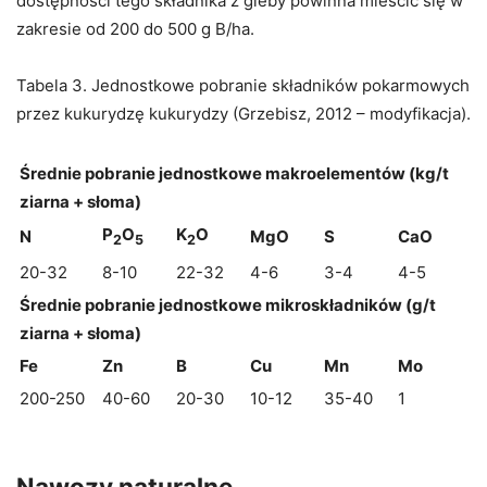
dostępności tego składnika z gleby powinna mieścić się w
zakresie od 200 do 500 g B/ha.
Tabela 3. Jednostkowe pobranie składników pokarmowych
przez kukurydzę kukurydzy (Grzebisz, 2012 – modyfikacja).
Średnie pobranie jednostkowe makroelementów (kg/t
ziarna + słoma)
P
O
K
O
N
MgO
S
CaO
2
5
2
20-32
8-10
22-32
4-6
3-4
4-5
Średnie pobranie jednostkowe mikroskładników (g/t
ziarna + słoma)
Fe
Zn
B
Cu
Mn
Mo
200-250
40-60
20-30
10-12
35-40
1
Nawozy naturalne