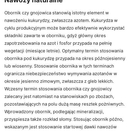
Obornik czy gnojowica stanowią istotny element w
nawożeniu kukurydzy, zwłaszcza azotem. Kukurydza w
cyklu produkcyjnym może bardzo efektywnie wykorzystać
składniki zawarte w oborniku, gdyż główny okres
zapotrzebowania na azot i fosfor przypada na pełnię
wegetacji (miesiące letnie). Optymalny termin stosowania
obornika pod kukurydzę przypada na okres późnojesienny
lub wiosenny. Stosowanie obornika w tych terminach
ogranicza niebezpieczeństwo wymywania azotanów w
okresie jesienno zimowym, zwłaszcza z gleb lekkich.
Wczesny termin stosowania obornika czy gnojowicy
zalecany jest natomiast na stanowiskach po zbożach,
pozostawiających na polu dużą masę resztek pożniwnych.
Wprowadzony obornik, podlegając mineralizacji,
przyspiesza także rozkład słomy. Stosując obornik późno,
wskazanym jest stosowanie startowej dawki nawozów