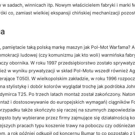
 sadach, winnicach itp. Nowym właścicielem fabryki i marki M
óki co, zamiast wielkiej ekspansji chińskiej mechanizacji pozost
ca
m, pamiętacie taką polską markę maszyn jak Pol-Mot Warfama? 
mokracji ludowej (czy komunizmu jak kto woli) warmińska fabry
czy obornika. W roku 1997 przedsiębiorstwo zostało sprywaty
eż w wyniku prywatyzacji w skład Pol-Motu wszedł również Ag
ające T050). W wielkopolskim zakładzie, w roku 1996 rozpocz
 stylistykę i dobór kolorów wyglądał trochę jak podróbka John
adymirca T25. Po trzech latach montaż został zakończony. Nato
montaż i dostosowywanie do europejskich wymagań) ciągników F
przypadku także skończyło się raczej na szumnych zapowiedziach
zęsto były wybierane przez firmy zajmujące się działalnością 
żejszych pracach typu koszenie trawy na poboczu czy odśnieżan
m, a rok później odkupił od koncernu Bumar to co pozostało z U