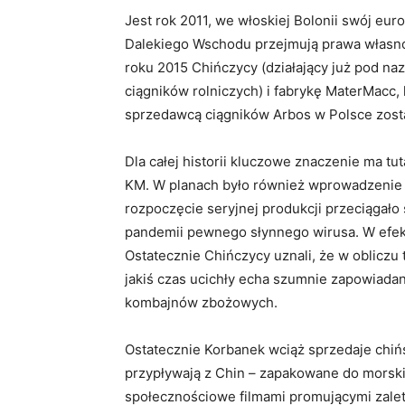
Jest rok 2011, we włoskiej Bolonii swój eu
Dalekiego Wschodu przejmują prawa własnoś
roku 2015 Chińczycy (działający już pod na
ciągników rolniczych) i fabrykę MaterMacc,
sprzedawcą ciągników Arbos w Polsce zosta
Dla całej historii kluczowe znaczenie ma tu
KM. W planach było również wprowadzenie 
rozpoczęcie seryjnej produkcji przeciągało
pandemii pewnego słynnego wirusa. W efekci
Ostatecznie Chińczycy uznali, że w oblicz
jakiś czas ucichły echa szumnie zapowiada
kombajnów zbożowych.
Ostatecznie Korbanek wciąż sprzedaje chińs
przypływają z Chin – zapakowane do morski
społecznościowe filmami promującymi zalet