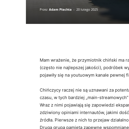
Przez
Adam Płachta
-
20 lutego 2025
Mam wrażenie, że przymiotnik chiński ma ra
(często nie najlepszej jakości), podróbek 
pojawiły się na youtuowym kanale pewnej fi
Chińczycy raczej nie są uznawani za potent
czasu, w tych bardziej „main-streamowych”
Wraz z nimi pojawiają się zapowiedzi ekspan
zdziwiony opiniami internautów, jakimi do
źródła. Pierwsze z nich to przejaw działaln
Druga grupa pamięta zapewne wspomniane na 