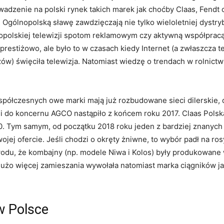
adzenie na polski rynek takich marek jak choćby Claas, Fendt c
. Ogólnopolską sławę zawdzięczają nie tylko wieloletniej dystr
olskiej telewizji spotom reklamowym czy aktywną współpracą
prestiżowo, ale było to w czasach kiedy Internet (a zwłaszcza te
w) święciła telewizja. Natomiast wiedzę o trendach w rolnictwi
półczesnych owe marki mają już rozbudowane sieci dilerskie, do
 do koncernu AGCO nastąpiło z końcem roku 2017. Claas Polsk
010. Tym samym, od początku 2018 roku jeden z bardziej znanych
ej ofercie. Jeśli chodzi o okręty żniwne, to wybór padł na ros
wodu, że kombajny (np. modele Niwa i Kolos) były produkowan
żo więcej zamieszania wywołała natomiast marka ciągników jak
w Polsce