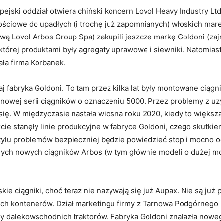
ropejski oddział otwiera chiński koncern Lovol Heavy Industry L
ciowe do upadłych (i trochę już zapomnianych) włoskich marek 
zwą Lovol Arbos Group Spa) zakupili jeszcze markę Goldoni (zaj
 której produktami były agregaty uprawowe i siewniki. Natomia
ła firma Korbanek.
taj fabryka Goldoni. To tam przez kilka lat były montowane ciągn
nowej serii ciągników o oznaczeniu 5000. Przez problemy z u
 się. W międzyczasie nastała wiosna roku 2020, kiedy to większ
e stanęły linie produkcyjne w fabryce Goldoni, czego skutkiem 
u tylu problemów bezpieczniej będzie powiedzieć stop i mocno 
nych nowych ciągników Arbos (w tym głównie modeli o dużej mo
kie ciągniki, choć teraz nie nazywają się już Aupax. Nie są ju
ch kontenerów. Dział marketingu firmy z Tarnowa Podgórnego 
y dalekowschodnich traktorów. Fabryka Goldoni znalazła nowego