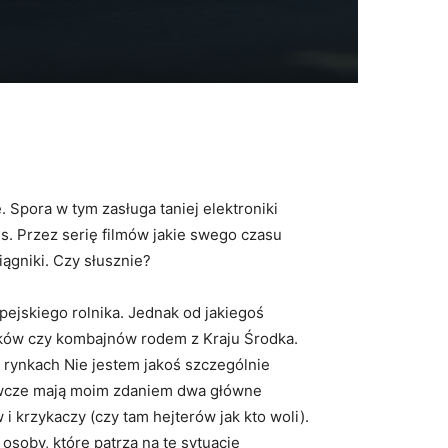
Spora w tym zasługa taniej elektroniki
s. Przez serię filmów jakie swego czasu
ągniki. Czy słusznie?
pejskiego rolnika. Jednak od jakiegoś
ników czy kombajnów rodem z Kraju Środka.
h rynkach Nie jestem jakoś szczególnie
iewcze mają moim zdaniem dwa główne
i krzykaczy (czy tam hejterów jak kto woli).
soby, które patrzą na tę sytuację