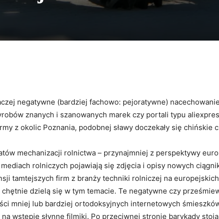
Facebook
X
WhatsApp
Copy URL
czej negatywne (bardziej fachowo: pejoratywne) nacechowanie. 
wyrobów znanych i szanowanych marek czy portali typu aliexpres
rmy z okolic Poznania, podobnej sławy doczekały się chińskie ci
atów mechanizacji rolnictwa – przynajmniej z perspektywy euro
 mediach rolniczych pojawiają się zdjęcia i opisy nowych ciąg
sji tamtejszych firm z branży techniki rolniczej na europejskic
ść chętnie dzielą się w tym temacie. Te negatywne czy prześm
ości mniej lub bardziej ortodoksyjnych internetowych śmieszków 
wstępie słynne filmiki. Po przeciwnej stronie barykady stoją o