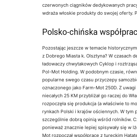
czerwonych ciągników dedykowanych pracy w
wdraża włoskie produkty do swojej oferty. P
Polsko-chińska współpra
Pozostając jeszcze w temacie historyczny
z Dobrego Miasta k. Olsztyna? W czasach de
ładowaczy chwytakowych Cyklop i roztrząsa
Pol-Mot Holding. W podobnym czasie, równi
popularne swego czasu przyczepy samozbier
oznaczonego jako Farm-Mot 250D. Z uwagi na
niecałych 25 KM przybliżał go raczej do Wł
rozpoczęła się produkcja (a właściwie to 
rynkach Polski i krajów ościennych. W tym 
szczególnie dobrą opinią wśród rolników. C
ponieważ znacznie lepiej spisywały się w l
Mot rozpoczął współpracę z tureckim Hatate