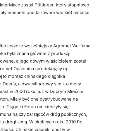
aterMacc został Pöttinger, który stopniowo
ały niespełnione (a równie wielkie) ambicje.
Albo jeszcze wcześniejszy Agromet Warfama
ka była znana głównie z produkcji
zowane, a jego nowym właścicielem został
romet Opalenica (produkujący np.
ęto montaż chińskiego ciągnika
 Deer’a, a dwucylindrowy silnik o mocy
miast w 2006 roku, już w Dobrym Mieście
oton. Miały być one dystrybuowane na
. Ciągniki Foton nie cieszyły się
komunalną czy zarządców dróg publicznych,
iu drogi zimą. W okolicach roku 2010 Pol-
rsusa. Chińskie ciągniki poszły w