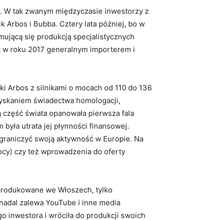
td. W tak zwanym międzyczasie inwestorzy z
Arbos i Bubba. Cztery lata później, bo w
mującą się produkcją specjalistycznych
st w roku 2017 generalnym importerem i
iki Arbos z silnikami o mocach od 110 do 136
zyskaniem świadectwa homologacji,
ą część świata opanowała pierwsza fala
była utrata jej płynności finansowej.
ograniczyć swoją aktywność w Europie. Na
cy) czy też wprowadzenia do oferty
ż produkowane we Włoszech, tylko
nadal zalewa YouTube i inne media
 inwestora i wróciła do produkcji swoich